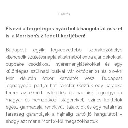
Élvezd a fergeteges nyári bulik hangulatát ősszel
is, a Morrison’s 2 fedett kertjében!
Budapest egyik legkedveltebb szórakozóhelye
kilencedik születésnapja alkalmából extra ajándékokkal,
cupcake csodákkal, nyereményjátékokkal és egy
különleges szülinapi bulival vár október 21 és 22-én!
Már délután ötkor kezdetét veszi Budapest
legnagyobb partija: hat tánctér (köztük egy karaoke
terem az elmúlt évtizedek és napjaink legnagyobb
magyar és nemzetközi slágereivel), színes koktélok
egész garmadája, rendkívüli italakciók és egy hatalmas
társaság garantálják a hajnalig tartó jó hangulatot –
ahogy azt már a Morri 2-től megszokhattuk.