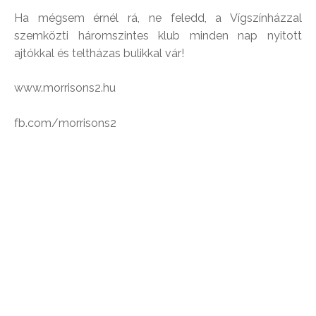
Ha mégsem érnél rá, ne feledd, a Vígszínházzal
szemközti háromszintes klub minden nap nyitott
ajtókkal és teltházas bulikkal vár!
www.morrisons2.hu
fb.com/morrisons2