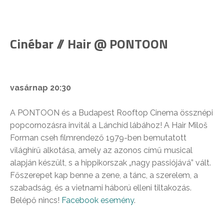
Cinébar // Hair @ PONTOON
vasárnap 20:30
A PONTOON és a Budapest Rooftop Cinema össznépi
popcornozásra invitál a Lánchíd lábához! A Hair Miloš
Forman cseh filmrendező 1979-ben bemutatott
világhírű alkotása, amely az azonos című musical
alapján készült, s a hippikorszak „nagy passiójává” vált.
Főszerepet kap benne a zene, a tánc, a szerelem, a
szabadság, és a vietnami háború elleni tiltakozás.
Belépő nincs!
Facebook esemény
.