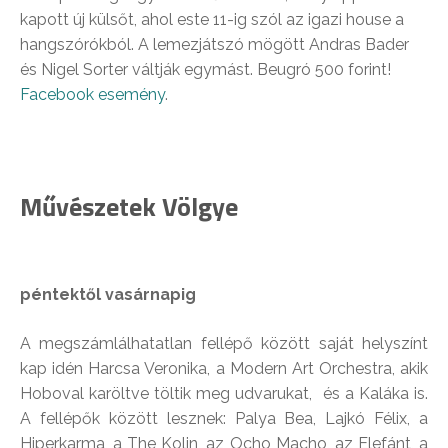
kapott új külsőt, ahol este 11-ig szól az igazi house a
hangszórókból. A lemezjátszó mögött Andras Bader
és Nigel Sorter váltják egymást. Beugró 500 forint!
Facebook esemény
.
Művészetek Völgye
péntektől vasárnapig
A megszámlálhatatlan fellépő között saját helyszínt
kap idén Harcsa Veronika, a Modern Art Orchestra, akik
Hoboval karöltve töltik meg udvarukat, és a Kaláka is.
A fellépők között lesznek: Palya Bea, Lajkó Félix, a
Hiperkarma, a The Kolin, az Ocho Macho, az Elefánt, a