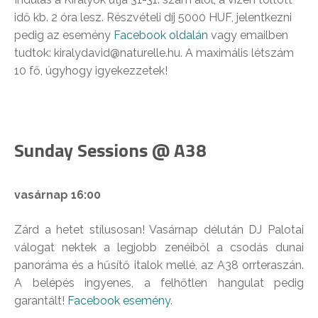
idő kb. 2 óra lesz. Részvételi díj 5000 HUF, jelentkezni
pedig az esemény
Facebook oldalán
vagy emailben
tudtok: kiralydavid@naturelle.hu. A maximális létszám
10 fő, úgyhogy igyekezzetek!
Sunday Sessions @ A38
vasárnap 16:00
Zárd a hetet stílusosan! Vasárnap délután DJ Palotai
válogat nektek a legjobb zenéiből a csodás dunai
panoráma és a hűsítő italok mellé, az A38 orrteraszán.
A belépés ingyenes, a felhőtlen hangulat pedig
garantált!
Facebook esemény
.