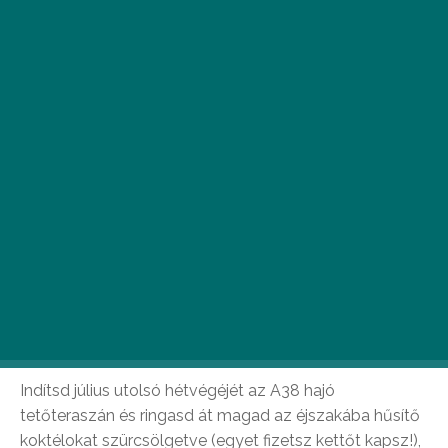
Ismét itt a hétvége! Ha még nem tudod, mivel
töltsd el az előtted álló két és fél napot, akkor
olvass tovább és jegyzetelj, biztosan találni
fogsz valami kedvedre valót!
FRIDAY w/ Palotai @ A38
péntek 17:00
Indítsd július utolsó hétvégéjét az A38 hajó
tetőteraszán és ringasd át magad az éjszakába hűsítő
koktélokat szürcsölgetve (egyet fizetsz kettőt kapsz!),