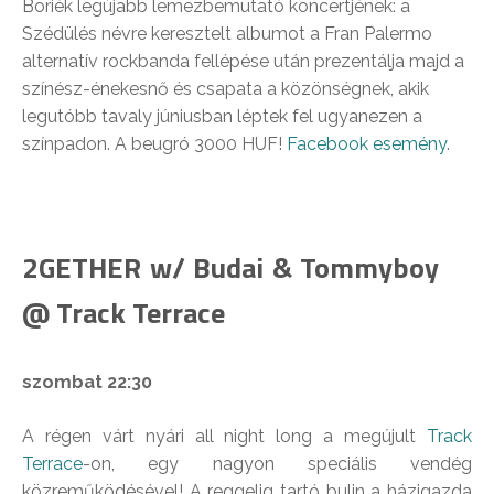
Boriék legújabb lemezbemutató koncertjének: a
Szédülés névre keresztelt albumot a Fran Palermo
alternatív rockbanda fellépése után prezentálja majd a
színész-énekesnő és csapata a közönségnek, akik
legutóbb tavaly júniusban léptek fel ugyanezen a
színpadon. A beugró 3000 HUF!
Facebook esemény
.
2GETHER w/ Budai & Tommyboy
@ Track Terrace
szombat 22:30
A régen várt nyári all night long a megújult
Track
Terrace
-on, egy nagyon speciális vendég
közreműködésével! A reggelig tartó bulin a házigazda