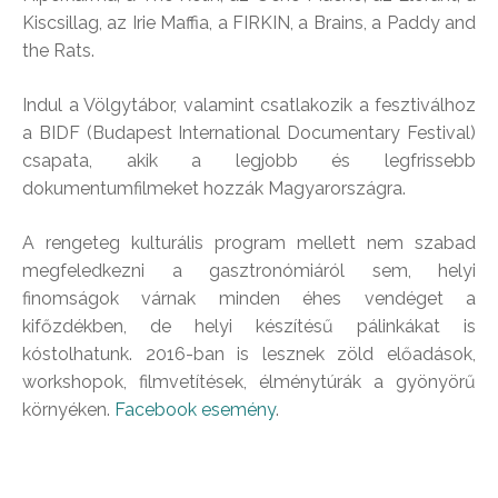
Kiscsillag, az Irie Maffia, a FIRKIN, a Brains, a Paddy and
the Rats.
Indul a Völgytábor, valamint csatlakozik a fesztiválhoz
a BIDF (Budapest International Documentary Festival)
csapata, akik a legjobb és legfrissebb
dokumentumfilmeket hozzák Magyarországra.
A rengeteg kulturális program mellett nem szabad
megfeledkezni a gasztronómiáról sem, helyi
finomságok várnak minden éhes vendéget a
kifőzdékben, de helyi készítésű pálinkákat is
kóstolhatunk. 2016-ban is lesznek zöld előadások,
workshopok, filmvetítések, élménytúrák a gyönyörű
környéken.
Facebook esemény
.