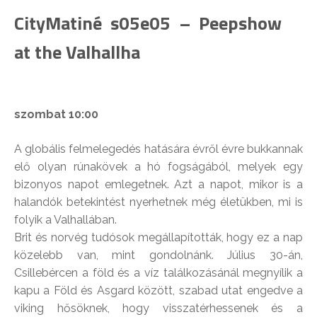
CityMatiné s05e05 – Peepshow
at the Valhallha
szombat 10:00
A globális felmelegedés hatására évről évre bukkannak
elő olyan rúnakövek a hó fogságából, melyek egy
bizonyos napot emlegetnek. Azt a napot, mikor is a
halandók betekintést nyerhetnek még életükben, mi is
folyik a Valhallában.
Brit és norvég tudósok megállapították, hogy ez a nap
közelebb van, mint gondolnánk. Július 30-án,
Csillebércen a föld és a víz találkozásánál megnyílik a
kapu a Föld és Asgard között, szabad utat engedve a
viking hősöknek, hogy visszatérhessenek és a