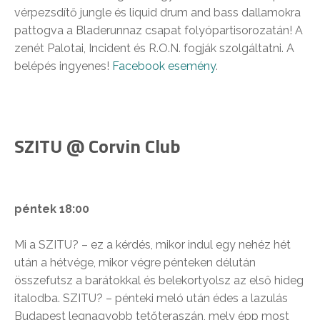
vérpezsdítő jungle és liquid drum and bass dallamokra
pattogva a Bladerunnaz csapat folyópartisorozatán! A
zenét Palotai, Incident és R.O.N. fogják szolgáltatni. A
belépés ingyenes!
Facebook esemény
.
SZITU @ Corvin Club
péntek 18:00
Mi a SZITU? – ez a kérdés, mikor indul egy nehéz hét
után a hétvége, mikor végre pénteken délután
összefutsz a barátokkal és belekortyolsz az első hideg
italodba. SZITU? – pénteki meló után édes a lazulás
Budapest legnagyobb tetőteraszán, mely épp most