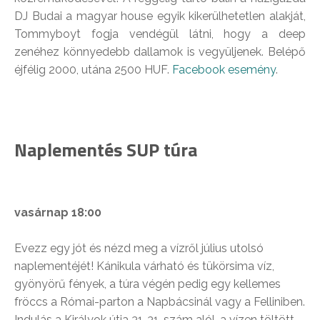
DJ Budai a magyar house egyik kikerülhetetlen alakját,
Tommyboyt fogja vendégül látni, hogy a deep
zenéhez könnyedebb dallamok is vegyüljenek. Belépő
éjfélig 2000, utána 2500 HUF.
Facebook esemény
.
Naplementés SUP túra
vasárnap 18:00
Evezz egy jót és nézd meg a vízről július utolsó
naplementéjét! Kánikula várható és tükörsima víz,
gyönyörű fények, a túra végén pedig egy kellemes
fröccs a Római-parton a Napbácsinál vagy a Felliniben.
Indulás a Királyok útja 31-31. szám alól, a vízen töltött