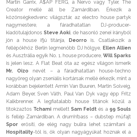
Martin Garrix, A$AP FERG, a Nervo vagy Tyler, The
Creator mellé áll be Zamárdiban. Érkezik a
közönségkedvenc világsztár, az electro house partyk
nagymestere, a fáradhatatlan DJ-producer-
kiadótulajdonos
Steve Aoki
, de hasonló zenei irányból
jön a house ifjú titánja,
Deorro
is. Csatlakozik a
fellépőkhöz
Berlin legmenőbb DJ hölgye,
Ellen Allien
és Ausztrália egyik No. 1. house producere,
Will Sparks
is jelen lesz. A Flat Beat óta az egész világon ismerik
Mr. Oizo
nevét – a fáradhatatlan house-techno
nagyöreg olyan zseniális kortársak mellé érkezik, mint a
korábban bejelentett Armin Van Buuren, Martin Solveig,
Adam Beyer, Sven Väth, Paul Van Dyk vagy épp Fritz
Kalkbrenner. A legfiatalabb house titánok közül a
titokzaztos
Tchami
mellett
Sam Feldt
és a
99 Souls
is fellép Zamárdiban. A drum’n’bass – dubstep műfajt
Spor
erősíti, de elég nagy bulira lehet számítani a
Hospitality
-től is, ők olyan nagyágyúkat hoznak el a