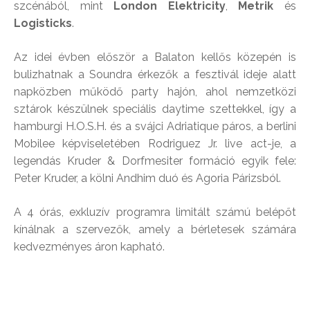
szcénából, mint
London Elektricity
,
Metrik
és
Logisticks
.
Az idei évben először a Balaton kellős közepén is
bulizhatnak a Soundra érkezők a fesztivál ideje alatt
napközben működő party hajón, ahol nemzetközi
sztárok készülnek speciális daytime szettekkel, így a
hamburgi H.O.S.H. és a svájci Adriatique páros, a berlini
Mobilee képviseletében Rodriguez Jr. live act-je, a
legendás Kruder & Dorfmesiter formáció egyik fele:
Peter Kruder, a kölni Andhim duó és Agoria Párizsból.
A 4 órás, exkluzív programra limitált számú belépőt
kínálnak a szervezők, amely a bérletesek számára
kedvezményes áron kapható.