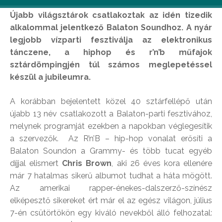
Újabb világsztárok csatlakoztak az idén tizedik
alkalommal jelentkező Balaton Soundhoz. A nyár
legjobb vízparti fesztiválja az elektronikus
tánczene, a hiphop és r’n’b műfajok
sztárdömpingjén túl számos meglepetéssel
készül a jubileumra.
A korábban bejelentett közel 40 sztárfellépő után
újabb 13 név csatlakozott a Balaton-parti fesztivához,
melynek programját ezekben a napokban véglegesítik
a szervezők. Az R’n’B – hip-hop vonalat erősíti a
Balaton Soundon a Grammy- és több tucat egyéb
díjjal elismert
Chris Brown
, aki 26 éves kora ellenére
már 7 hatalmas sikerű albumot tudhat a háta mögött.
Az amerikai rapper-énekes-dalszerző-színész
elképesztő sikereket ért már el az egész világon, július
7-én csütörtökön egy kiváló nevekből álló felhozatal: