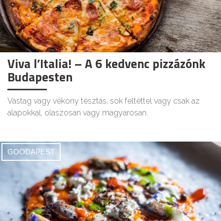
Viva l’Italia! – A 6 kedvenc pizzázónk
Budapesten
Vastag vagy vékony tésztás, sok feltéttel vagy csak az
alapokkal, olaszosan vagy magyarosan.
GOODAPEST