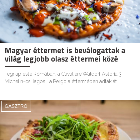
Magyar éttermet is beválogattak a
világ legjobb olasz éttermei közé
Tegnap este Rómában, a Cavaliere Waldorf Astoria 3
Michelin-csillagos La Pergola éttermében adták át
GASZTRO