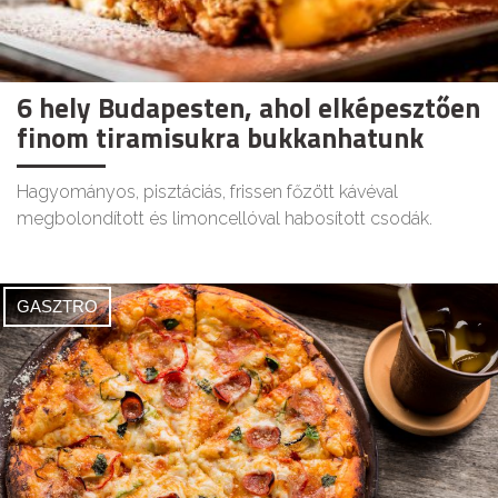
6 hely Budapesten, ahol elképesztően
finom tiramisukra bukkanhatunk
Hagyományos, pisztáciás, frissen főzött kávéval
megbolondított és limoncellóval habosított csodák.
GASZTRO