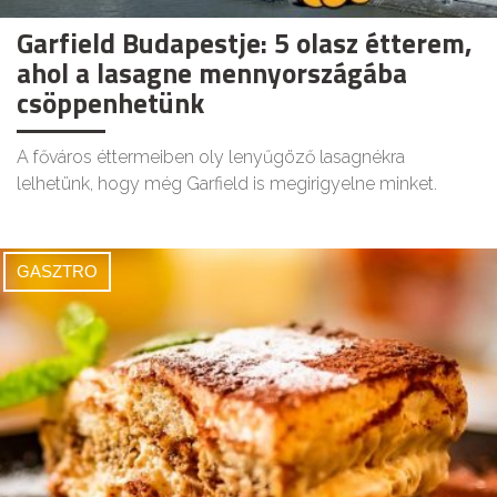
Garfield Budapestje: 5 olasz étterem,
ahol a lasagne mennyországába
csöppenhetünk
A főváros éttermeiben oly lenyűgöző lasagnékra
lelhetünk, hogy még Garfield is megirigyelne minket.
GASZTRO