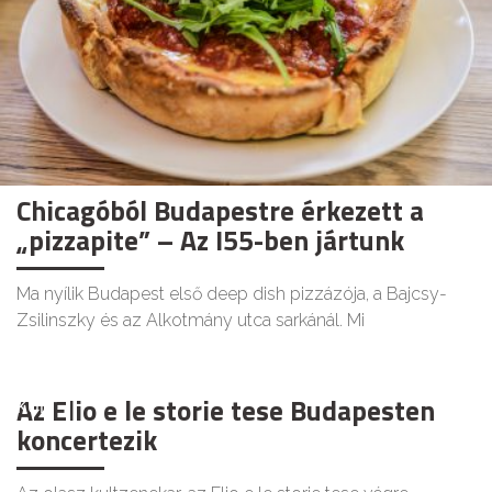
Chicagóból Budapestre érkezett a
„pizzapite” – Az I55-ben jártunk
Ma nyílik Budapest első deep dish pizzázója, a Bajcsy-
Zsilinszky és az Alkotmány utca sarkánál. Mi
Az Elio e le storie tese Budapesten
KULT
koncertezik