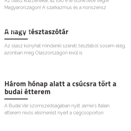
Az olasz kultzenekar, az Elio e le storie tese végre
Magyarországon! A szarkazmus és a nonszensz
A nagy tésztaszótár
GASZTRO
Az olasz konyhát mindenki szereti, tésztából sosem elég,
azonban még Olaszországon kívül is
Három hónap alatt a csúcsra tört a
budai étterem
A Budai Vár szomszédságában nyílt Jamie's Italian
étterem nívós elismerést nyert a cégcsoporton