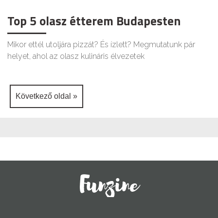
Top 5 olasz étterem Budapesten
Mikor ettél utoljára pizzát? És ízlett? Megmutatunk pár
helyet, ahol az olasz kulináris élvezetek
Következő oldal »