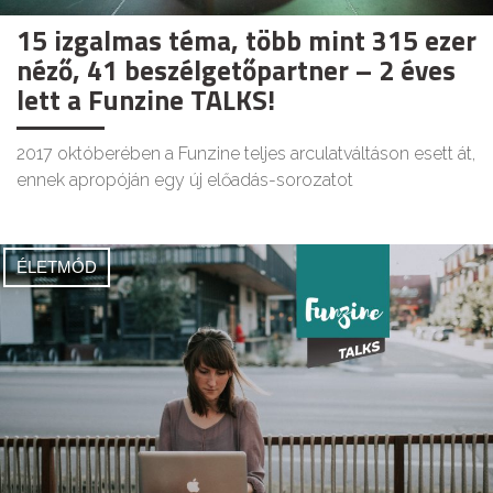
15 izgalmas téma, több mint 315 ezer
néző, 41 beszélgetőpartner – 2 éves
lett a Funzine TALKS!
2017 októberében a Funzine teljes arculatváltáson esett át,
ennek apropóján egy új előadás-sorozatot
ÉLETMÓD