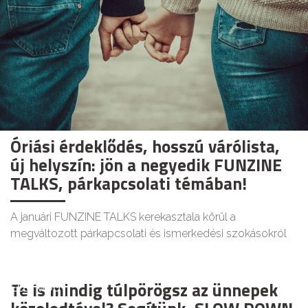
Óriási érdeklődés, hosszú várólista,
új helyszín: jön a negyedik FUNZINE
TALKS, párkapcsolati témában!
A januári FUNZINE TALKS kerekasztala körül a
megváltozott párkapcsolati és ismerkedési szokásokról
Te is mindig túlpörögsz az ünnepek
ÉLETMÓD