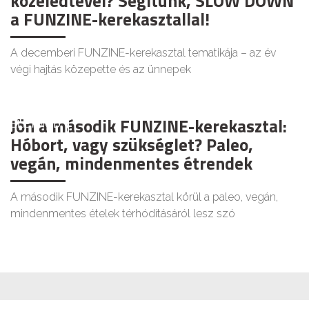
közeledtével? Segítünk, SLOW DOWN
a FUNZINE-kerekasztallal!
A decemberi FUNZINE-kerekasztal tematikája – az év
végi hajtás közepette és az ünnepek
Jön a második FUNZINE-kerekasztal:
ÉLETMÓD
Hóbort, vagy szükséglet? Paleo,
vegán, mindenmentes étrendek
A második FUNZINE-kerekasztal körül a paleo, vegán,
mindenmentes ételek térhódításáról lesz szó