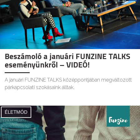
Beszámoló a januári FUNZINE TALKS
eseményünkről – VIDEÓ!
A januári FUNZINE TALKS középpontjában megváltozott
párkapcsolati szokásaink álltak.
ÉLETMÓD