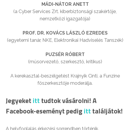
MÁDI-NÁTOR ANETT
(a Cyber Services Zrt. kiberbiztonsági szakértője,
nemzetközi igazgatója)
PROF. DR. KOVÁCS LÁSZLÓ EZREDES
(egyetemi tanár, NKE, Elektronikai Hadviselés Tanszék)
PUZSÉR RÓBERT
(műsorvezető, szerkesztő, kritikus)
A kerekasztal-beszélgetést Krajnyik Cinti, a Funzine
főszerkesztője moderálja.
Jegyeket
itt
tudtok vásárolni! A
Facebook-eseményt pedig
itt
találjátok!
A helyfoglalás érkezési sorrendben történik.