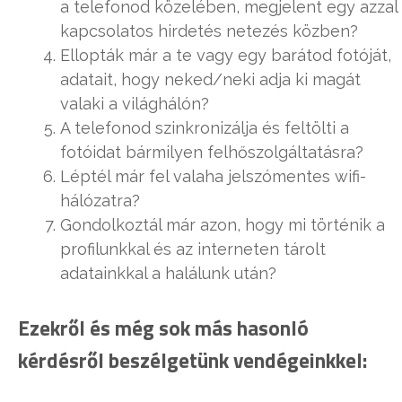
a telefonod közelében, megjelent egy azzal
kapcsolatos hirdetés netezés közben?
Ellopták már a te vagy egy barátod fotóját,
adatait, hogy neked/neki adja ki magát
valaki a világhálón?
A telefonod szinkronizálja és feltölti a
fotóidat bármilyen felhőszolgáltatásra?
Léptél már fel valaha jelszómentes wifi-
hálózatra?
Gondolkoztál már azon, hogy mi történik a
profilunkkal és az interneten tárolt
adatainkkal a halálu
nk után?
Ezekről és még sok más hasonló
kérdésről beszélgetünk vendégeinkkel: