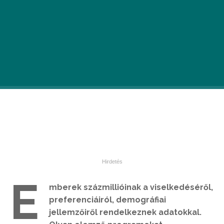
•
2018. MÁRC. 7.
E
mberek százmillióinak a viselkedéséről,
preferenciáiról, demográfiai
jellemzőiről rendelkeznek adatokkal.