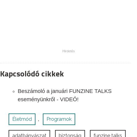
Kapcsolódó cikkek
Beszámoló a januári FUNZINE TALKS
eseményünkről - VIDEÓ!
Életmód
Programok
,
adatbányászat
biztonság
funzine talks