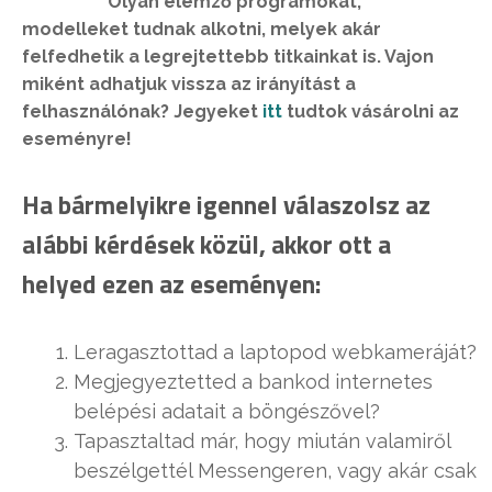
Olyan elemző programokat,
modelleket tudnak alkotni, melyek akár
felfedhetik a legrejtettebb titkainkat is. Vajon
miként adhatjuk vissza az irányítást a
felhasználónak? Jegyeket
itt
tudtok vásárolni az
eseményre!
Ha bármelyikre igennel válaszolsz az
alábbi kérdések közül, akkor ott a
helyed ezen az eseményen:
Leragasztottad a laptopod webkameráját?
Megjegyeztetted a bankod internetes
belépési adatait a böngészővel?
Tapasztaltad már, hogy miután valamiről
beszélgettél Messengeren, vagy akár csak