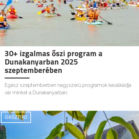
30+ izgalmas őszi program a
Dunakanyarban 2025
szeptemberében
Egész szeptemberben nagyszerű programok kavalkádja
vár minket a Dunakanyarban.
GASZTRO