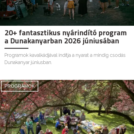
20+ fantasztikus nyárindító program
a Dunakanyarban 2026 júniusában
Programok kavalkádjával indítja a nyarat a mindig csodás
Dunakanyar júniusban.
PROGRAMOK