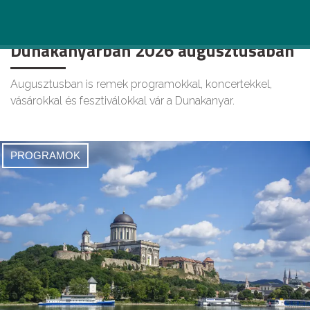
25+ fantasztikus nyári program a
Dunakanyarban 2026 augusztusában
Augusztusban is remek programokkal, koncertekkel,
vásárokkal és fesztiválokkal vár a Dunakanyar.
PROGRAMOK