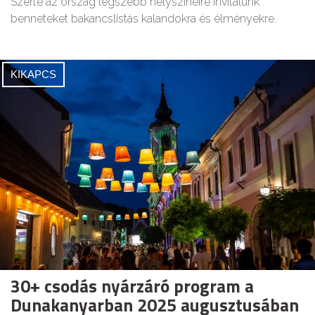
Szerte az ország legszebb helyszíneire invitálunk
benneteket bakancslistás kalandokra és élményekre.
KIKAPCS
30+ csodás nyárzáró program a
Dunakanyarban 2025 augusztusában