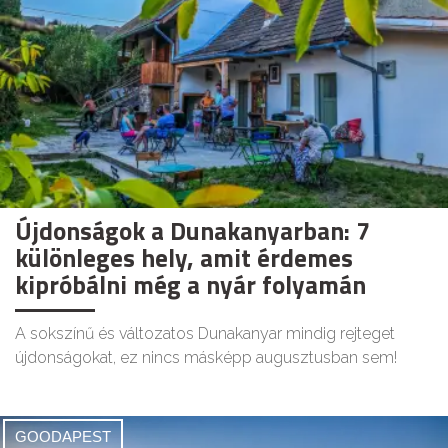
Újdonságok a Dunakanyarban: 7
különleges hely, amit érdemes
kipróbálni még a nyár folyamán
A sokszínű és változatos Dunakanyar mindig rejteget
újdonságokat, ez nincs másképp augusztusban sem!
GOODAPEST