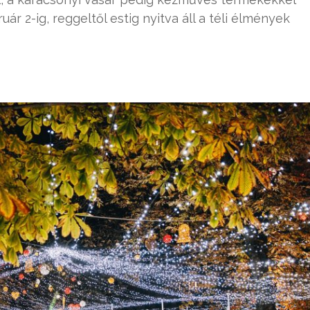
uár 2-ig, reggeltől estig nyitva áll a téli élmények