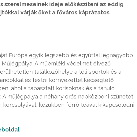
ás szerelmeseinek ideje előkészíteni az eddig
ajtókkal várják őket a főváros káprázatos
ját Európa egyik legszebb és egyúttal legnagyobb
eti Műjégpálya. A műemléki védelmet élvező
ülhetetlen találkozóhelye a téli sportok és a
landokkal és festői környezettel kecsegtető
ben, ahol a tapasztalt korisoknak és a tanuló
y. A műjégpálya a néhány órás napközbeni szünetet
on korcsolyával, kezükben forró teával kikapcsolódni
boldal