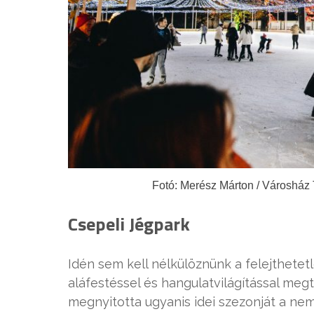
Fotó: Merész Márton / Városház
Csepeli Jégpark
Idén sem kell nélkülöznünk a felejthetetl
aláfestéssel és hangulatvilágítással me
megnyitotta ugyanis idei szezonját a nem