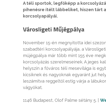
A téli sportok, legfőképp a korcsolyáz
pihenésre ítélt lábbeliket, hiszen tárt 
korcsolyapályái.
Városligeti Műjégpálya
November 15-én megnyitotta idei szezon
szabadtéri korcsolyapályája, a Városlig
műjégpálya már több mint 155 éve megker
korcsolyázás szerelmeseinek. A jeges ka
helyszín a főváros téli mesevilága is egy
kicsiknek és nagyoknak egyaránt jut hel
leszámítva reggeltől estig várja a lábuk
vágyókat.
1146 Budapest, Olof Palme sétány 5.
|
We