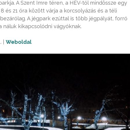
rkja. A Szent Imre téren, a HÉV-től mindössze egy
 és 21 óra között várja a korcsolyázás és a téli
bezárólag. A jégpark ezúttal is több jégpályát, forró
 a náluk kikapcsolódni vágyóknak.
.
|
Weboldal