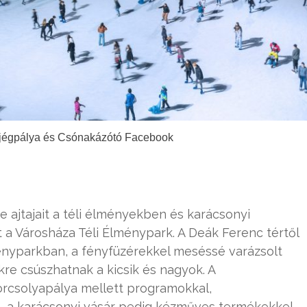
Műjégpálya és Csónakázótó Facebook
 ajtajait a téli élményekben és karácsonyi
a Városháza Téli Élménypark. A Deák Ferenc tértől
ényparkban, a fényfüzérekkel meséssé varázsolt
re csúszhatnak a kicsik és nagyok. A
korcsolyapálya mellett programokkal,
l, a karácsonyi vásár pedig kézműves termékekkel