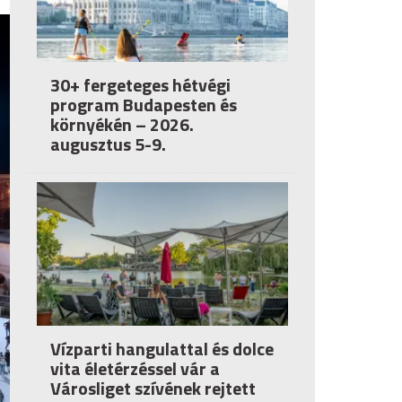
30+ fergeteges hétvégi
program Budapesten és
környékén – 2026.
augusztus 5-9.
Vízparti hangulattal és dolce
vita életérzéssel vár a
Városliget szívének rejtett