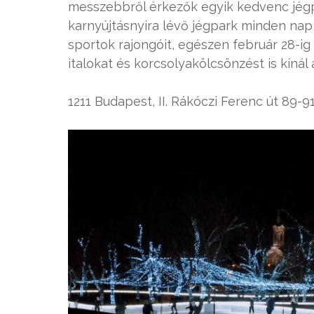
messzebbről érkezők egyik kedvenc jégpa
karnyújtásnyira lévő jégpark minden nap 8
sportok rajongóit, egészen február 28-ig 
italokat és korcsolyakölcsönzést is kínál
1211 Budapest, II. Rákóczi Ferenc út 89-91