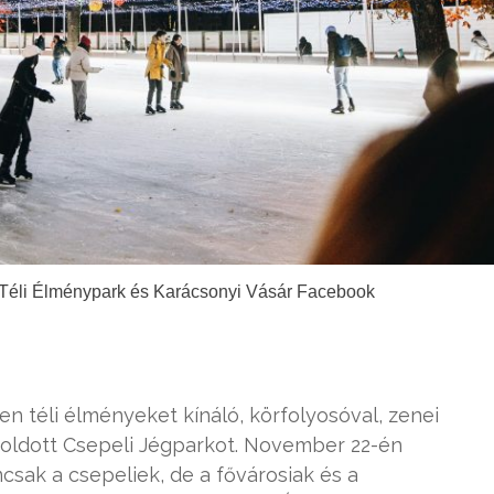
 Téli Élménypark és Karácsonyi Vásár Facebook
en téli élményeket kínáló, körfolyosóval, zenei
gtoldott Csepeli Jégparkot. November 22-én
csak a csepeliek, de a fővárosiak és a