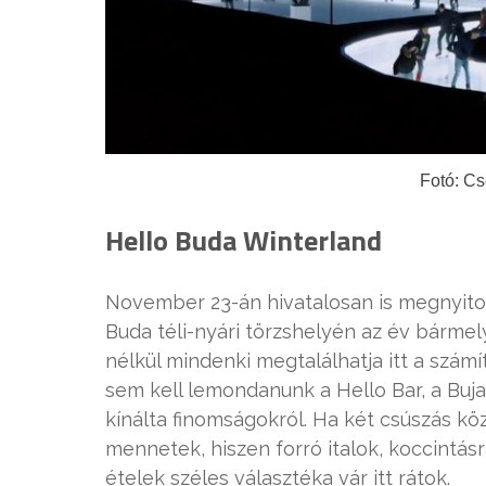
Fotó: C
Hello Buda Winterland
November 23-án hivatalosan is megnyitott
Buda téli-nyári törzshelyén az év bármely
nélkül mindenki megtalálhatja itt a szám
sem kell lemondanunk a Hello Bar, a Buja 
kínálta finomságokról
. Ha két csúszás k
mennetek, hiszen forró italok, koccintás
ételek széles választéka vár itt rátok.