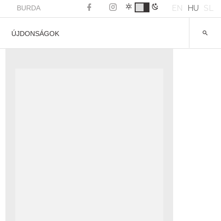
EN
HU
SL
BURDA
ÚJDONSÁGOK