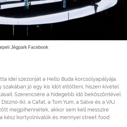
sepeli Jégpark Facebook
a idei szezonját a Hello Buda korcsolyapályája.
 szakában jó egy kis időt eltölteni, hiszen kivétel
ításait. Szerencsére a hidegebb idő beköszöntével
Disznó-(k), a Cafat, a Tom Yum, a Salve és a VAJ
özött megpihennétek, akkor sem kell messzire
ra kész kortyolnivalók és mennyei street food