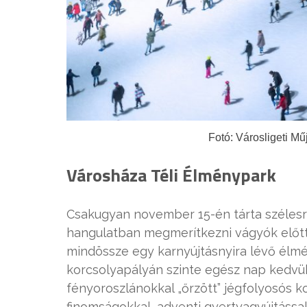
Fotó: Városligeti 
Városháza Téli Élménypark
Csakugyan november 15-én tárta szélesre
hangulatban megmerítkezni vágyók előtt 
mindössze egy karnyújtásnyira lévő élm
korcsolyapályán szinte egész nap kedvük
fényoroszlánokkal „őrzött” jégfolyosós 
finomságokkal, adventi gyertyagyújtássa