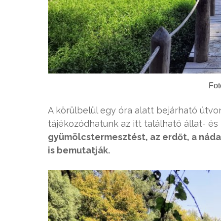
Fot
A körülbelül egy óra alatt bejárható útv
tájékozódhatunk az itt található állat- é
gyümölcstermesztést, az erdőt, a nádas
is bemutatják.