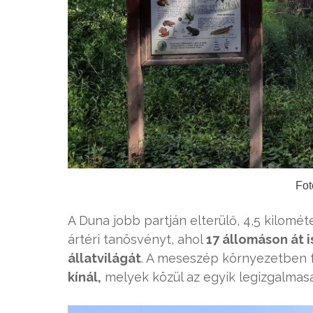
Fot
A Duna jobb partján elterülő, 4,5 kilomét
ártéri tanösvényt, ahol
17 állomáson át 
állatvilágát
. A meseszép környezetben
kínál,
melyek közül az egyik legizgalmas