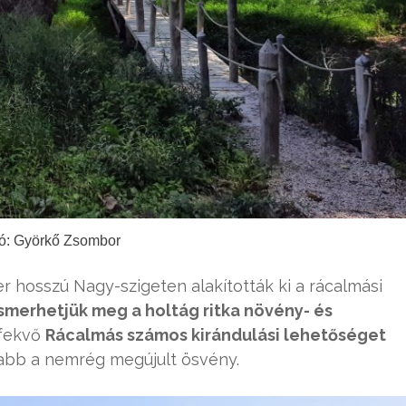
ó: Györkő Zsombor
er hosszú Nagy-szigeten alakították ki a rácalmási
ismerhetjük meg a holtág ritka növény- és
 fekvő
Rácalmás számos kirándulási lehetőséget
abb a nemrég megújult ösvény.