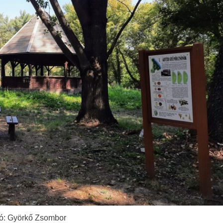
ó: Györkő Zsombor