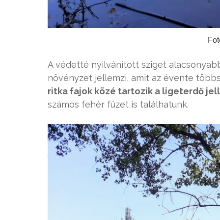
Fot
A védetté nyilvánított sziget alacsonyab
növényzet jellemzi, amit az évente többsz
ritka fajok közé tartozik a ligeterdő jel
számos fehér füzet is találhatunk.