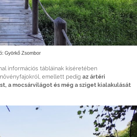
ó: Györkő Zsombor
onal információs tábláinak kíséretében
s növényfajokról, emellett pedig
az ártéri
t, a mocsárvilágot és még a sziget kialakulását