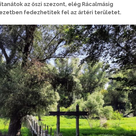
ítanátok az őszi szezont, elég Rácalmásig
etben fedezhetitek fel az ártéri területet.