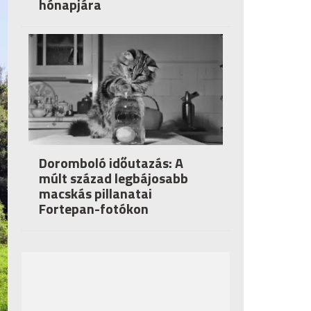
hónapjára
Doromboló időutazás: A
múlt század legbájosabb
macskás pillanatai
Fortepan-fotókon