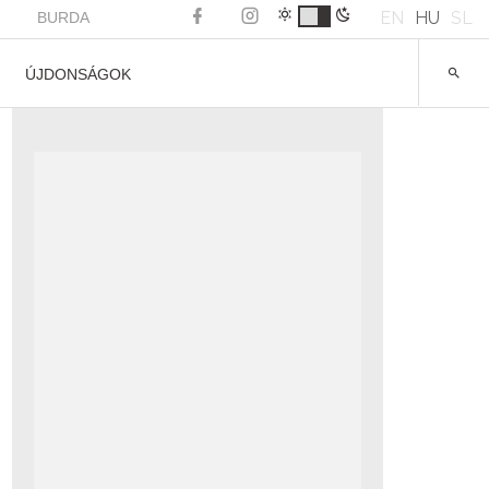
EN
HU
SL
BURDA
ÚJDONSÁGOK