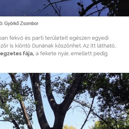
ó: Györkő Zsombor
ban fekvő és parti területeit egészen egyedi
ör is kiöntő Dunának köszönhet. Az itt látható,
legzetes fája,
a fekete nyár, emellett pedig