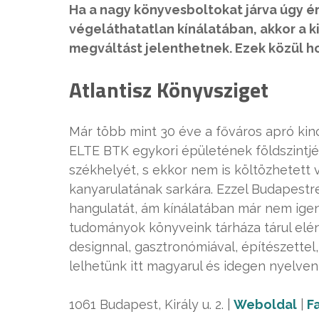
Ha a nagy könyvesboltokat járva úgy 
végeláthatatlan kínálatában, akkor a 
megváltást jelenthetnek. Ezek közül h
Atlantisz Könyvsziget
Már több mint 30 éve a főváros apró kin
ELTE BTK egykori épületének földszintjé
székhelyét, s ekkor nem is költözhetett 
kanyarulatának sarkára. Ezzel Budapestre
hangulatát, ám kínálatában már nem ige
tudományok könyveink tárháza tárul elén
designnal, gasztronómiával, építészettel,
lelhetünk itt magyarul és idegen nyelven
1061 Budapest, Király u. 2. |
Weboldal
|
F