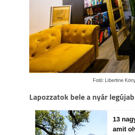
Fotó: Libertine Kö
Lapozzatok bele a nyár legúja
13 nag
amit o