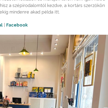
sz a szépirodalomtól kezdve, a kortárs szerzőkön
ekig mindenre akad példa itt.
l
|
Facebook