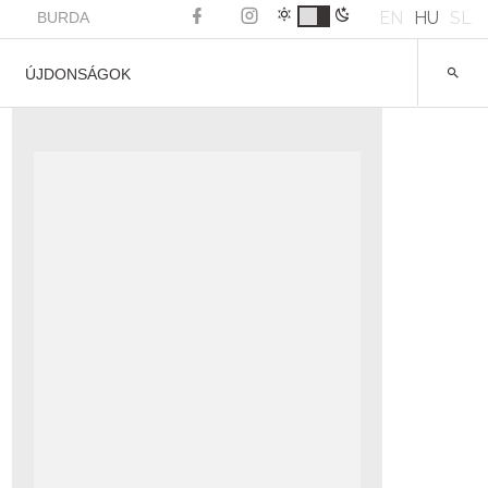
EN
HU
SL
BURDA
ÚJDONSÁGOK