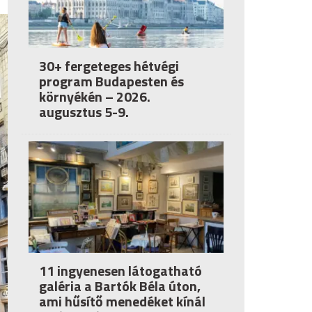
30+ fergeteges hétvégi
program Budapesten és
környékén – 2026.
augusztus 5-9.
11 ingyenesen látogatható
galéria a Bartók Béla úton,
ami hűsítő menedéket kínál