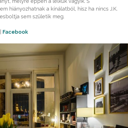
ányt, melyre éppen a lelkük vágyik. S
 hiányozhatnak a kínálatból, hisz ha nincs J.K.
esboltja sem születik meg.
|
Facebook