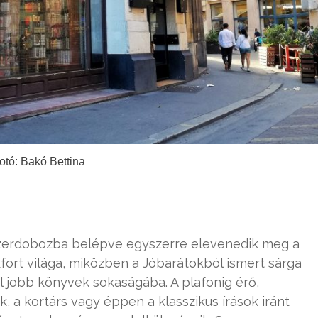
otó: Bakó Bettina
kszerdobozba belépve egyszerre elevenedik meg a
fort világa, miközben a Jóbarátokból ismert sárga
 jobb könyvek sokaságába. A plafonig érő,
 a kortárs vagy éppen a klasszikus írások iránt