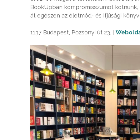
BookUpban kompromisszumot kötnünk, hi
át egészen az életmód- és ifjúsági könyv
1137 Budapest, Pozsonyi út 23. |
Webolda