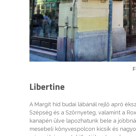
F
Libertine
A Margit híd budai lábánál rejlő apró é
Szépség és a Szörnyeteg, valamint a Rox
kanapén ülve lapozhatunk bele a jobbnál
mesebeli könyvespolcon kicsik és nagyok,