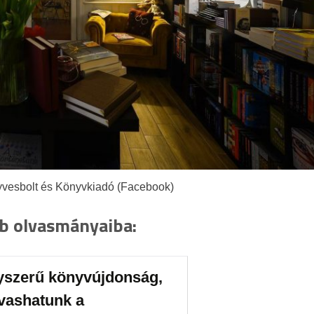
nyvesbolt és Könyvkiadó (Facebook)
bb olvasmányaiba:
yszerű könyvújdonság,
lvashatunk a