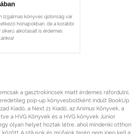
lában
 izgalmas könyves újdonság vár
vetkező hónapokban, de a korábbi
 sikerű alkotásait is érdemes
stánkra!
nemcsak a gasztrokincsek miatt érdemes ráfordulni,
 eredetileg pop-up könyvesboltként indult BookUp
zázad Kiadó, a Next 21 Kiadó, az Animus Könyvek, a
letve a HVG Könyvek és a HVG könyvek Junior
gy olyan helyet hoztak létre, ahol mindenki otthon
 között. A stílusok és műfajok terén nem igen kell a