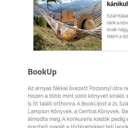
kániku
Számtalan
ránk a kö
évek nagy
felírni a li
BookUp
Az árnyas fákkal övezett Pozsonyi útra 
hiszen a több mint 1000 könyvet kínáló,
is itt talált otthonra. A BookUpot a 21. S
Lampion Könyvek, a Central Könyvek, il
álmodta meg. A konkurens kiadók pedig e
érezheti magát a történetekkel teli lapok