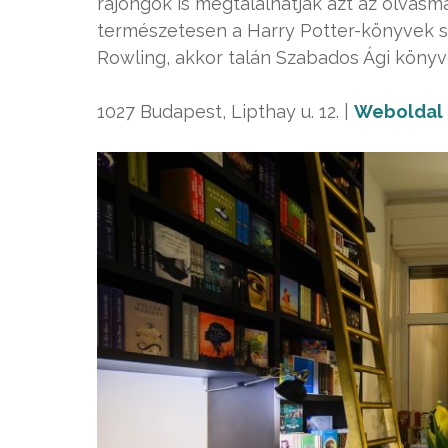
rajongók is megtalálhatják azt az olvasm
természetesen a Harry Potter-könyvek sem
Rowling, akkor talán Szabados Ági könyv
1027 Budapest, Lipthay u. 12. |
Weboldal