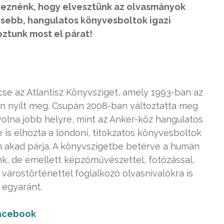
éreznénk, hogy elvesztünk az olvasmányok
kisebb, hangulatos könyvesboltok igazi
oztunk most el párat!
cse az Atlantisz Könyvsziget, amely 1993-ban az
n nyílt meg. Csupán 2008-ban változtatta meg
volna jobb helyre, mint az Anker-köz hangulatos
 is elhozta a londoni, titokzatos könyvesboltok
n akad párja. A könyvszigetbe betérve a humán
k, de emellett képzőművészettel, fotózással,
 várostörténettel foglalkozó olvasnivalókra is
 egyaránt.
acebook