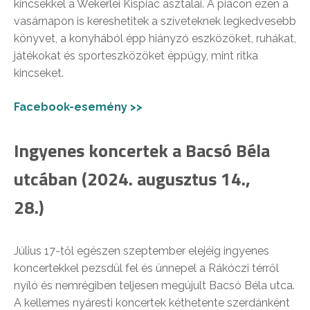
kincsekkel a Wekerlei Kispiac asztalai. A piacon ezen a
vasárnapon is kereshetitek a szíveteknek legkedvesebb
könyvet, a konyhából épp hiányzó eszközöket, ruhákat,
játékokat és sporteszközöket éppúgy, mint ritka
kincseket.
Facebook-esemény >>
Ingyenes koncertek a Bacsó Béla
utcában (2024. augusztus 14.,
28.)
Július 17-től egészen szeptember elejéig ingyenes
koncertekkel pezsdül fel és ünnepel a Rákóczi térről
nyíló és nemrégiben teljesen megújult Bacsó Béla utca.
A kellemes nyáresti koncertek kéthetente szerdánként