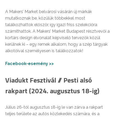
A Makers’ Market belvárosi vásárán új márkák
mutatkoznak be, közülük többekkel most
találkozhattok először, így igazi friss szelekcióra
számíthattok. A Makers’ Market Budapest résztvevői a
kortárs design élvonalát képviselő tervezők közül
kerülnek ki – egy remek alkalom, hogy a szép tárgyak
alkotóival személyesen is találkozzatok!
Facebook-esemény >>
Viadukt Fesztivál // Pesti alsó
rakpart (2024. augusztus 18-ig)
Július 26-tól augusztus 18-ig le van zárva a rakpart
teljes területe az autós közlekedés számára, és a