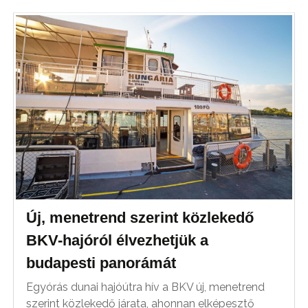
Új, menetrend szerint közlekedő
BKV-hajóról élvezhetjük a
budapesti panorámát
Egyórás dunai hajóútra hív a BKV új, menetrend
szerint közlekedő járata, ahonnan elképesztő