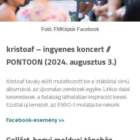
Fotó: FMKéptár Facebook
kristoaf – ingyenes koncert //
PONTOON (2024. augusztus 3.)
Kristoaf tavaly előtt mutatkozott be a ‘stáblista’ című
albumával, az újvonalas zenészek egyike. Lírikus dalai
keserédesek, a fiatalság láthatatlan inspirációt keresi.
Ezúttal új lemezét, az ENSO-t mutatja be nekünk.
Facebook-esemény >>
Gellért-hegyi moldvai táncház