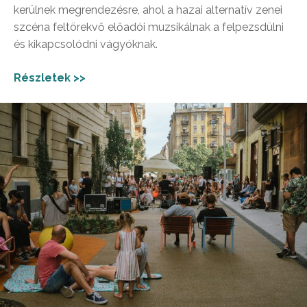
kerülnek megrendezésre, ahol a hazai alternatív zenei
szcéna feltörekvő előadói muzsikálnak a felpezsdülni
és kikapcsolódni vágyóknak.
Részletek >>