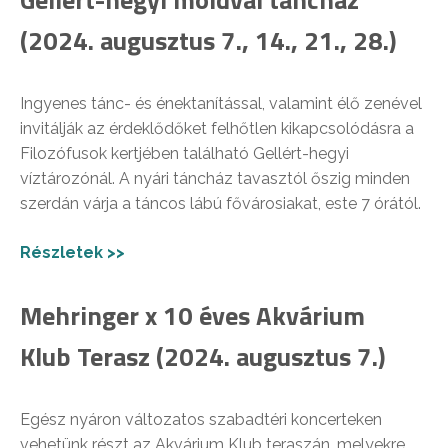
(2024. augusztus 7., 14., 21., 28.)
Ingyenes tánc- és énektanítással, valamint élő zenével
invitálják az érdeklődőket felhőtlen kikapcsolódásra a
Filozófusok kertjében található Gellért-hegyi
víztározónál. A nyári táncház tavasztól őszig minden
szerdán várja a táncos lábú fővárosiakat, este 7 órától.
Részletek >>
Mehringer x 10 éves Akvárium
Klub Terasz (2024. augusztus 7.)
Egész nyáron változatos szabadtéri koncerteken
vehetünk részt az Akvárium Klub teraszán, melyekre