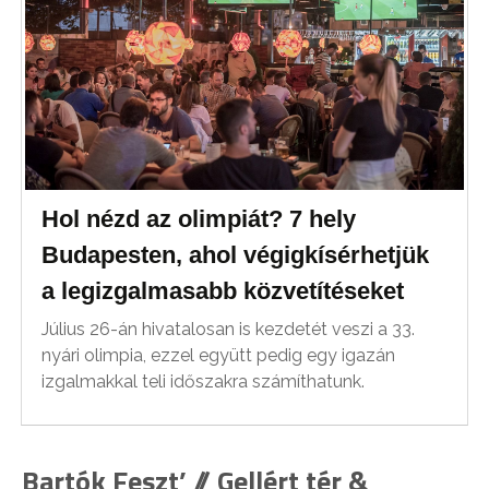
Hol nézd az olimpiát? 7 hely
Budapesten, ahol végigkísérhetjük
a legizgalmasabb közvetítéseket
Július 26-án hivatalosan is kezdetét veszi a 33.
nyári olimpia, ezzel együtt pedig egy igazán
izgalmakkal teli időszakra számíthatunk.
Bartók Feszt’ // Gellért tér &