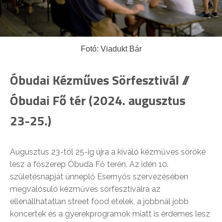
Fotó: Viadukt Bár
Óbudai Kézműves Sörfesztivál //
Óbudai Fő tér (2024. augusztus
23-25.)
Augusztus 23-tól 25-ig újra a kiváló kézműves söröké
lesz a főszerep Óbuda Fő terén. Az idén 10.
születésnapját ünneplő Esernyős szervezésében
megvalósuló kézműves sörfesztiválra az
ellenállhatatlan street food ételek, a jobbnál jobb
koncertek és a gyerekprogramok miatt is érdemes lesz