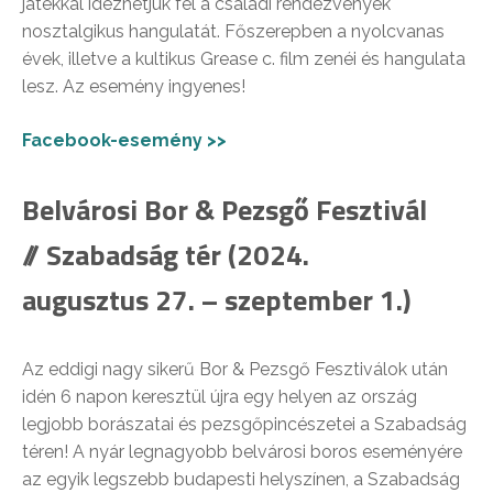
játékkal idézhetjük fel a családi rendezvények
nosztalgikus hangulatát. Főszerepben a nyolcvanas
évek, illetve a kultikus Grease c. film zenéi és hangulata
lesz. Az esemény ingyenes!
Facebook-esemény >>
Belvárosi Bor & Pezsgő Fesztivál
// Szabadság tér (2024.
augusztus 27. – szeptember 1.)
Az eddigi nagy sikerű Bor & Pezsgő Fesztiválok után
idén 6 napon keresztül újra egy helyen az ország
legjobb borászatai és pezsgőpincészetei a Szabadság
téren! A nyár legnagyobb belvárosi boros eseményére
az egyik legszebb budapesti helyszínen, a Szabadság