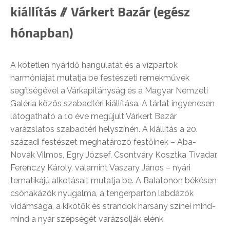
kiállítás // Várkert Bazár (egész
hónapban)
A kötetlen nyáridő hangulatát és a vízpartok
harmóniáját mutatja be festészeti remekművek
segítségével a Várkapitányság és a Magyar Nemzeti
Galéria közös szabadtéri kiállítása. A tárlat ingyenesen
látogatható a 10 éve megújult Várkert Bazár
varázslatos szabadtéri helyszínén. A kiállítás a 20.
századi festészet meghatározó festőinek – Aba-
Novák Vilmos, Egry József, Csontváry Kosztka Tivadar,
Ferenczy Károly, valamint Vaszary János – nyári
tematikájú alkotásait mutatja be. A Balatonon békésen
csónakázók nyugalma, a tengerparton labdázók
vidámsága, a kikötők és strandok harsány színei mind-
mind a nyár szépségét varázsolják elénk.