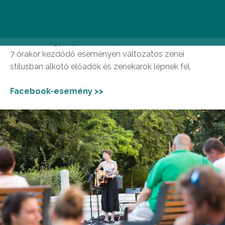
Nyári péntek estéken, június 28. és augusztus 9. között
ingyenes koncerteket csíphettek el Ferencváros
szívében, a gyönyörűen felújított Bakáts téren. Az este
7 órakor kezdődő eseményen változatos zenei
stílusban alkotó előadók és zenekarok lépnek fel.
Facebook-esemény >>