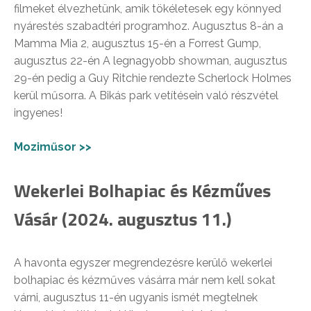
filmeket élvezhetünk, amik tökéletesek egy könnyed
nyárestés szabadtéri programhoz. Augusztus 8-án a
Mamma Mia 2, augusztus 15-én a Forrest Gump,
augusztus 22-én A legnagyobb showman, augusztus
29-én pedig a Guy Ritchie rendezte Scherlock Holmes
kerül műsorra. A Bikás park vetítésein való részvétel
ingyenes!
Moziműsor >>
Wekerlei Bolhapiac és Kézműves
Vásár (2024. augusztus 11.)
A havonta egyszer megrendezésre kerülő wekerlei
bolhapiac és kézműves vásárra már nem kell sokat
várni, augusztus 11-én ugyanis ismét megtelnek