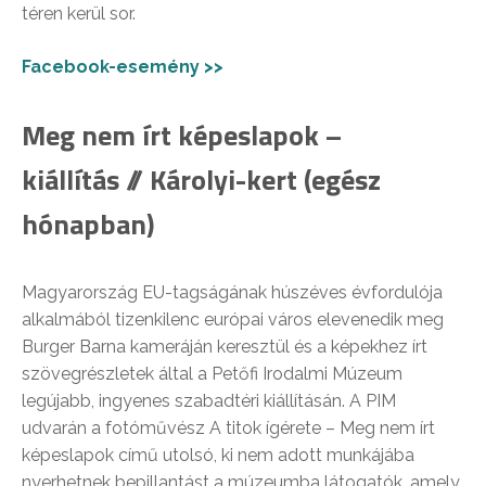
téren kerül sor.
Facebook-esemény >>
Meg nem írt képeslapok –
kiállítás // Károlyi-kert (egész
hónapban)
Magyarország EU-tagságának húszéves évfordulója
alkalmából tizenkilenc európai város elevenedik meg
Burger Barna kameráján keresztül és a képekhez írt
szövegrészletek által a Petőfi Irodalmi Múzeum
legújabb, ingyenes szabadtéri kiállításán. A PIM
udvarán a fotóművész A titok ígérete – Meg nem írt
képeslapok című utolsó, ki nem adott munkájába
nyerhetnek bepillantást a múzeumba látogatók, amely