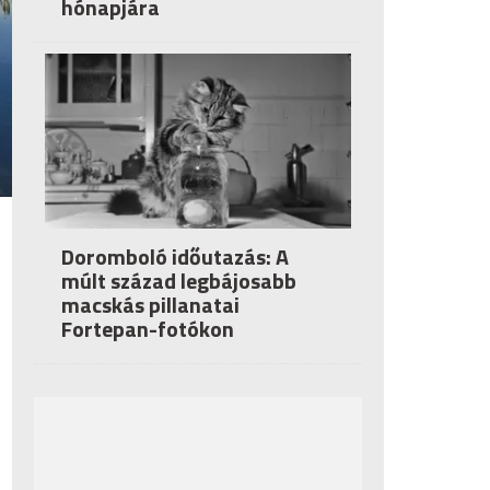
hónapjára
Doromboló időutazás: A
múlt század legbájosabb
macskás pillanatai
Fortepan-fotókon