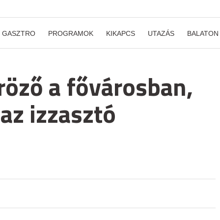
GASZTRO
PROGRAMOK
KIKAPCS
UTAZÁS
BALATON
röző a fővárosban,
 az izzasztó