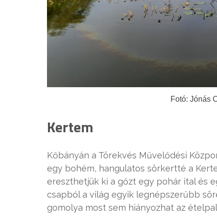
Fotó: Jónás 
Kertem
Kőbányán a Törekvés Művelődési Központ 
egy bohém, hangulatos sörkertté a Kerte
ereszthetjük ki a gőzt egy pohár ital és 
csapból a világ egyik legnépszerűbb söre i
gomolya most sem hiányozhat az ételpale