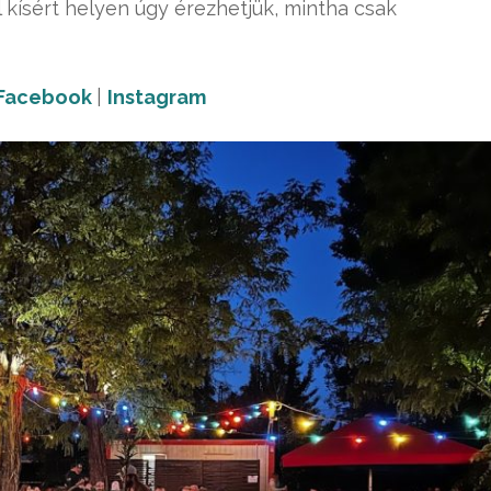
 kísért helyen úgy érezhetjük, mintha csak
Facebook
|
Instagram