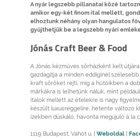
A nyár legszebb pillanatai közé tartoz
amikor egy-két finom ital mellett, gon
elhoztunk néhány olyan hangulatos fővá
gyűjthetjük be a legszebb nyári emléke
Jónás Craft Beer & Food
A Jónás kézműves sörházként kelt útjára
gazdagítja a minden eddiginél szélesebb
kraft söröket rejti, míg a hűtőikben a d
márkákra is lelhetünk náluk, mint például
italok mellett az ételekre is nagy figyel
készült luxusreggelire, hetente változó
ízekben dúskáló, havonta megújuló á la c
1119 Budapest, Vahot u. |
Weboldal
|
Fac