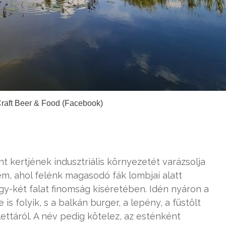
Craft Beer & Food (Facebook)
kertjének indusztriális környezetét varázsolja
m, ahol felénk magasodó fák lombjai alatt
egy-két falat finomság kíséretében. Idén nyáron a
s folyik, s a balkán burger, a lepény, a füstölt
ttáról. A név pedig kötelez, az esténként