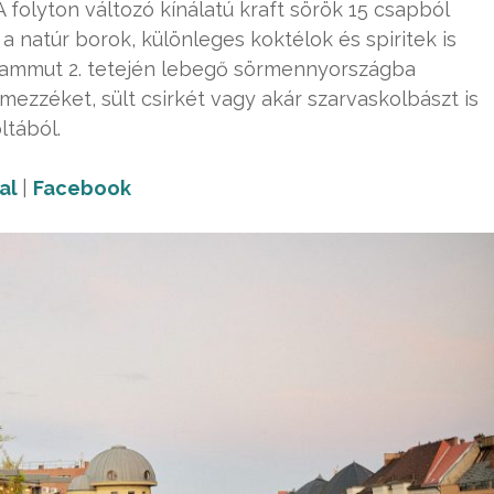
A folyton változó kínálatú kraft sörök 15 csapból
a natúr borok, különleges koktélok és spiritek is
 Mammut 2. tetején lebegő sörmennyországba
mezzéket, sült csirkét vagy akár szarvaskolbászt is
ltából.
al
|
Facebook