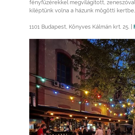
fényfüzérekkel megvilágított, zeneszóval
kiléptünk volna a házunk mögötti kertbe.
1101 Budapest, Könyves Kálmán krt. 25. |