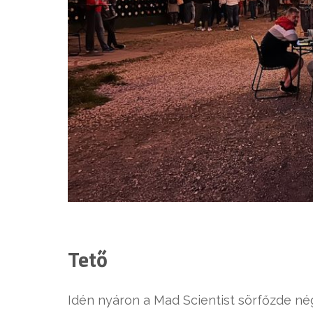
Tető
Idén nyáron a Mad Scientist sörfőzde nég