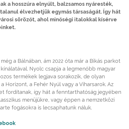
nak a hosszúra elnyúlt, balzsamos nyáresték,
dtalanul élvezhetjük egymás társaságát. Így hát
rosi sörözőt, ahol minőségi italokkal kísérve
inket.
 még a Bálnában, ám 2022 óta már a Bikás parkot
 kínálatával. Nyolc csapja a legmenőbb magyar
obozos termékek legjava sorakozik, de olyan
 a Horizont, a Fehér Nyúl vagy a Viharsarok. Az
met fordítanak, így hát a fenntarthatóság jegyében
 klasszikus menüjükre, vagy éppen a nemzetközi
arte fogásokra is lecsaphatunk náluk.
ebook