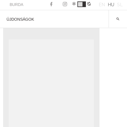
EN
HU
SL
BURDA
ÚJDONSÁGOK