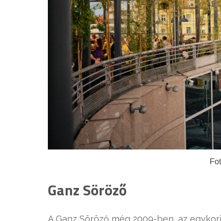
Fot
Ganz Söröző
A Ganz Söröző még 2009-ben, az egykori