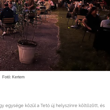
Fotó: Kertem
y egysége közül a Tető új helyszínre költözött, és