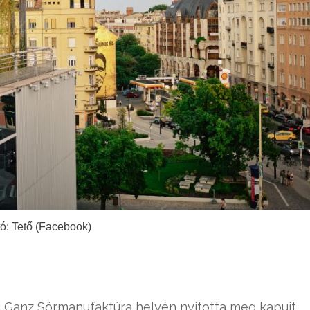
ó: Tető (Facebook)
 Ganz Sörmanufaktúra helyén nyitotta meg kapuit,