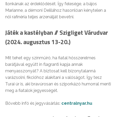
Ilonkának az érdeklődését. Így felesége, a bájos
Marianne, a démoni Delilához hasonlóan kénytelen a
női rafinéria teljes arzenálját bevetni.
Játék a kastélyban // Szigliget Várudvar
(2024. augusztus 13-20.)
Mit tehet egy színműíró, ha fiatal hősszerelmes
barátjával együtt in flagranti kapja annak
menyasszonyát? A biztosat kell bizonytalanná
varázsolni, fikcióhoz alakítani a valóságot. Így tesz
Turai úr is, aki bravúrosan és sziporkázó humorral menti
meg a fiatalok jegyességét.
Bővebb infó és jegyvásárlás:
centralnyar.hu