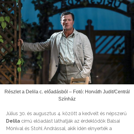
Részlet a Delila c. előadásból – Fotó: Horváth Judit/Centrál
Színház
Július 30. és augusztus 4. között a kedvelt és népszerű
Delila
című előadást láthatják az érdeklődők Balsai
Mónival és Stohl Andrással, akik idén elnyerték a