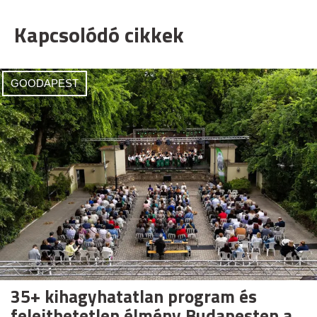
Kapcsolódó cikkek
GOODAPEST
35+ kihagyhatatlan program és
felejthetetlen élmény Budapesten a