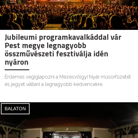
Jubileumi programkavalkáddal vár
Pest megye legnagyobb
összművészeti fesztiválja idén
nyáron
Érdemes végiglapozni a Mézesvölgyi Nyár műsorfüzetét
és jegyet váltani a legnagyobb kedvencekre.
BALATON