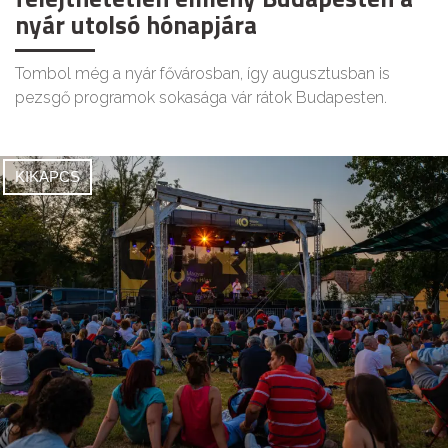
nyár utolsó hónapjára
Tombol még a nyár fővárosban, így augusztusban is
pezsgő programok sokasága vár rátok Budapesten.
KIKAPCS