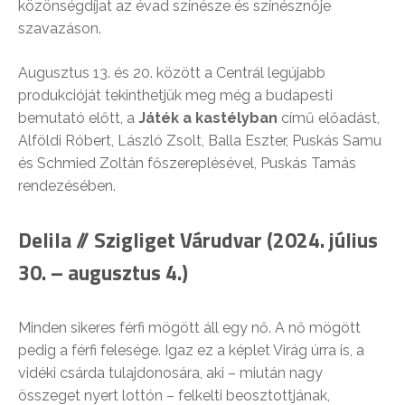
közönségdíjat az évad színésze és színésznője
szavazáson.
Augusztus 13. és 20. között a Centrál legújabb
produkcióját tekinthetjük meg még a budapesti
bemutató előtt, a
Játék a kastélyban
című előadást,
Alföldi Róbert, László Zsolt, Balla Eszter, Puskás Samu
és Schmied Zoltán főszereplésével, Puskás Tamás
rendezésében.
Delila // Szigliget Várudvar (2024. július
30. – augusztus 4.)
Minden sikeres férfi mögött áll egy nő. A nő mögött
pedig a férfi felesége. Igaz ez a képlet Virág úrra is, a
vidéki csárda tulajdonosára, aki – miután nagy
összeget nyert lottón – felkelti beosztottjának,