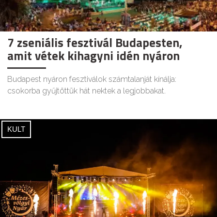
7 zseniális fesztivál Budapesten,
amit vétek kihagyni idén nyáron
Budapest nyáron fesztiválok számtalanját kínálja:
csokorba gyűjtöttük hát nektek a legjobbakat.
KULT