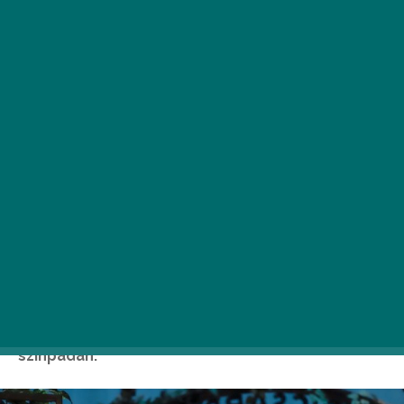
A Centrál Színház idén is a fővárosból néhány
hétre a Szigliget Várudvarba költözik július 30. és
augusztus 20. között. Ezúttal két Molnár Ferenc-
darabbal várják a közönséget a Várudvar
színpadán.