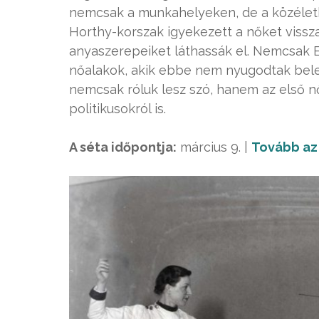
nemcsak a munkahelyeken, de a közéletb
Horthy-korszak igyekezett a nőket vissz
anyaszerepeiket láthassák el. Nemcsak 
nőalakok, akik ebbe nem nyugodtak bele.
nemcsak róluk lesz szó, hanem az első női
politikusokról is.
A séta időpontja:
március 9. |
Tovább az