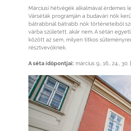
Márciusi hétvégék alkalmával érdemes le
Várséták programján a budavári nők kerül
bátrabbnál bátrabb nők történeteiből sze
várba született, akár nem. A sétán egye
között az sem, milyen titkos süteményr
résztvevőknek.
A séta időpontjai:
március 9., 16., 24., 30. 