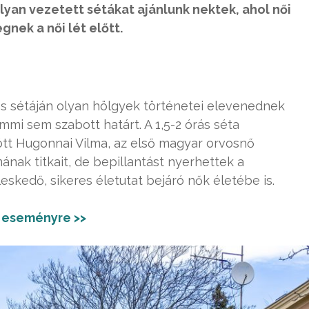
yan vezetett sétákat ajánlunk nektek, ahol női
gnek a női lét előtt.
nes sétáján olyan hölgyek történetei elevenednek
mi sem szabott határt. A 1,5-2 órás séta
tt Hugonnai Vilma, az első magyar orvosnő
ának titkait, de bepillantást nyerhettek a
eskedő, sikeres életutat bejáró nők életébe is.
 eseményre >>