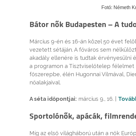
Fotó: Németh Kr
Bátor nők Budapesten – A tudo
Március 9-én és 16-án közel 50 évet felöl
vezetett sétáján. A főváros sem nélkülözt
akadály ellenére is tudtak érvényesülni é
a programon a Tisztviselőtelep félelmet
főszerepbe, élén Hugonnai Vilmával, Die
nőalakjaival.
A séta időpontjai:
március 9., 16. |
Továb
Sportolónők, apácák, filmrend
Míg az első világháború után a nők Euró