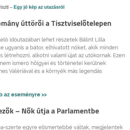
iszti –
Egy jó kép az utazásról
mány úttörői a Tisztviselőtelepen
elő időutazában lehet részetek Bálint Lilla
e ugyanis a bátor, elhivatott nőket, akik minden
s létrehozni, alkotni valami újat az utókornak. Ezen
 nem ismerő hölgyei és történetei kerülnek
nes Valériával és a környék más legendás
b az eseményre >>
ezők – Nők útja a Parlamentbe
pa-szerte egyre elismertebbé váltak, megjelentek