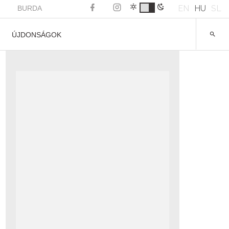
EN
HU
SL
BURDA
ÚJDONSÁGOK