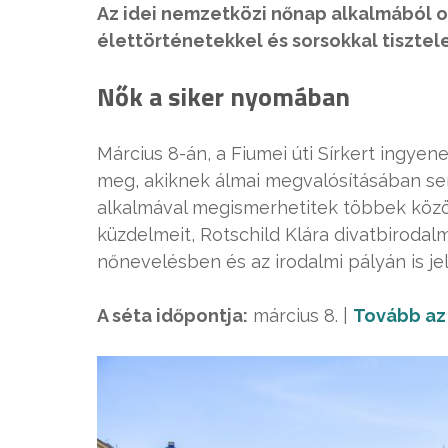
Az idei nemzetközi nőnap alkalmából ol
élettörténetekkel és sorsokkal tisztele
Nők a siker nyomában
Március 8-án, a Fiumei úti Sírkert ingye
meg, akiknek álmai megvalósításában sem
alkalmával megismerhetitek többek közö
küzdelmeit, Rotschild Klára divatbirodalm
nőnevelésben és az irodalmi pályán is jel
A séta időpontja:
március 8. |
Tovább az