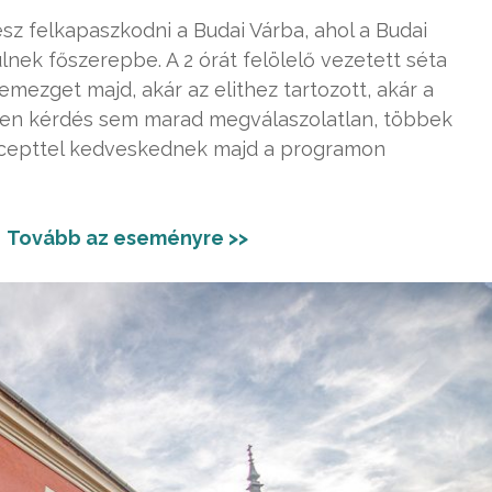
sz felkapaszkodni a Budai Várba, ahol a Budai
nek főszerepbe. A 2 órát felölelő vezetett séta
mezget majd, akár az elithez tartozott, akár a
tlen kérdés sem marad megválaszolatlan, többek
ecepttel kedveskednek majd a programon
|
Tovább az eseményre >>