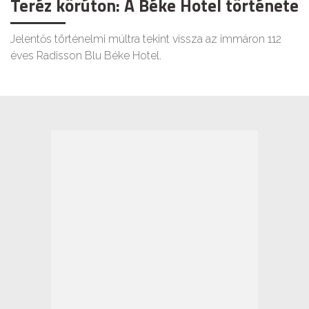
Teréz körúton: A Béke Hotel története
Jelentős történelmi múltra tekint vissza az immáron 112
éves Radisson Blu Béke Hotel.