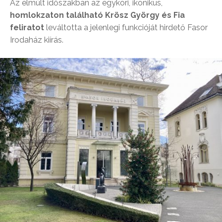
Az elmúlt időszakban az egykori, ikonikus,
homlokzaton található Krösz György és Fia
feliratot
leváltotta a jelenlegi funkcióját hirdető Fasor
Irodaház kiírás.