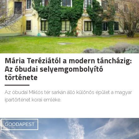
Mária Teréziától a modern táncházig:
Az óbudai selyemgombolyító
története
Az óbudai Miklós tér sarkán álló különös épület a magyar
ipartörténet korai emléke.
GOODAPEST