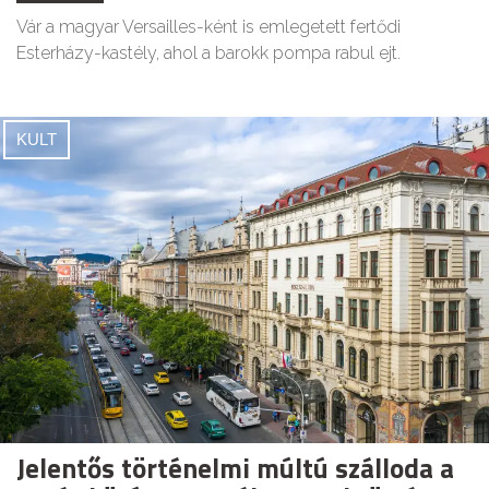
Vár a magyar Versailles-ként is emlegetett fertődi
Esterházy-kastély, ahol a barokk pompa rabul ejt.
KULT
Jelentős történelmi múltú szálloda a