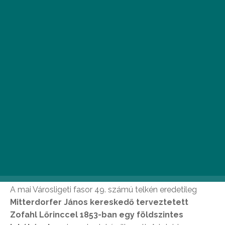
Fotó: Gál Melánia
A mai Városligeti fasor 49. számú telkén eredetileg
Mitterdorfer János kereskedő terveztetett
Zofahl Lőrinccel 1853-ban egy földszintes