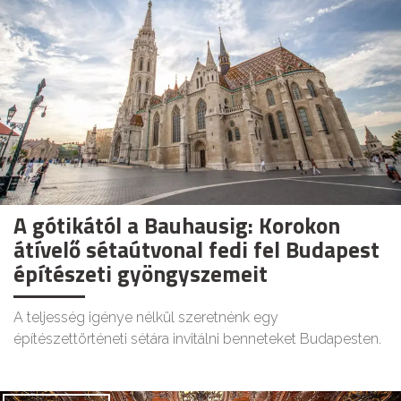
A gótikától a Bauhausig: Korokon
átívelő sétaútvonal fedi fel Budapest
építészeti gyöngyszemeit
A teljesség igénye nélkül szeretnénk egy
építészettörténeti sétára invitálni benneteket Budapesten.