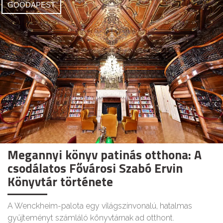
GOODAPEST
Megannyi könyv patinás otthona: A
csodálatos Fővárosi Szabó Ervin
Könyvtár története
A Wenckheim-palota egy világszínvonalú, hatalmas
gyűjteményt számláló könyvtárnak ad otthont.