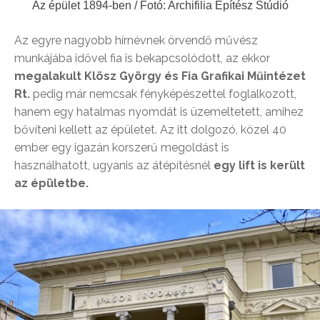
Az épület 1894-ben / Fotó: Archifilia Építész Stúdió
Az egyre nagyobb hírnévnek örvendő művész
munkájába idővel fia is bekapcsolódott, az ekkor
megalakult Klösz György és Fia Grafikai Műintézet
Rt.
pedig már nemcsak fényképészettel foglalkozott,
hanem egy hatalmas nyomdát is üzemeltetett, amihez
bővíteni kellett az épületet. Az itt dolgozó, közel 40
ember egy igazán korszerű megoldást is
használhatott, ugyanis az átépítésnél
egy lift is került
az épületbe.