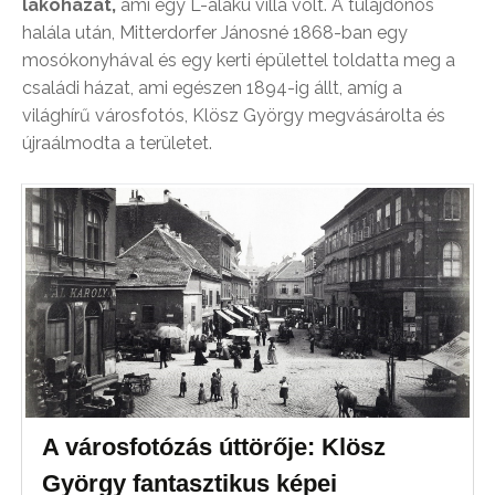
lakóházat,
ami egy L-alakú villa volt. A tulajdonos
halála után, Mitterdorfer Jánosné 1868-ban egy
mosókonyhával és egy kerti épülettel toldatta meg a
családi házat, ami egészen 1894-ig állt, amíg a
világhírű városfotós, Klösz György megvásárolta és
újraálmodta a területet.
A városfotózás úttörője: Klösz
György fantasztikus képei