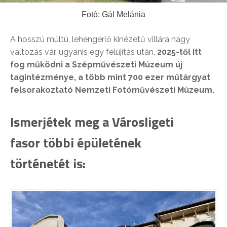
Fotó: Gál Melánia
A hosszú múltú, lehengerlő kinézetű villára nagy
változás vár, ugyanis egy felújítás után,
2025-től itt
fog működni a Szépművészeti Múzeum új
tagintézménye, a több mint 700 ezer műtárgyat
felsorakoztató Nemzeti Fotóművészeti Múzeum.
Ismerjétek meg a Városligeti
fasor többi épületének
történetét is: