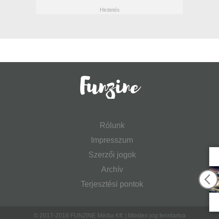
Rólunk
Impresszum
Szerzői jogok
Archív
Terjesztési pontok
© 2017-2018 FUNZINE Média Kft. | Minden jog fenntartva