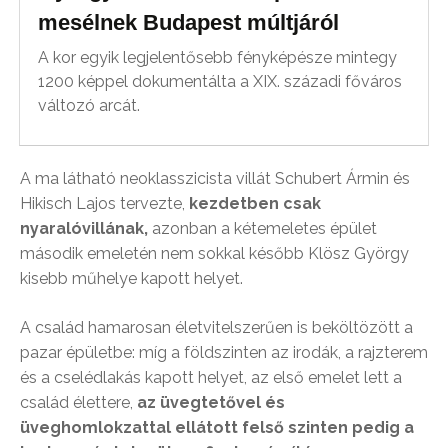
mesélnek Budapest múltjáról
A kor egyik legjelentősebb fényképésze mintegy
1200 képpel dokumentálta a XIX. századi főváros
változó arcát.
A ma látható neoklasszicista villát Schubert Ármin és
Hikisch Lajos tervezte,
kezdetben csak
nyaralóvillának,
azonban a kétemeletes épület
második emeletén nem sokkal később Klösz György
kisebb műhelye kapott helyet.
A család hamarosan életvitelszerűen is beköltözött a
pazar épületbe: míg a földszinten az irodák, a rajzterem
és a cselédlakás kapott helyet, az első emelet lett a
család élettere,
az üvegtetővel és
üveghomlokzattal ellátott felső szinten pedig a