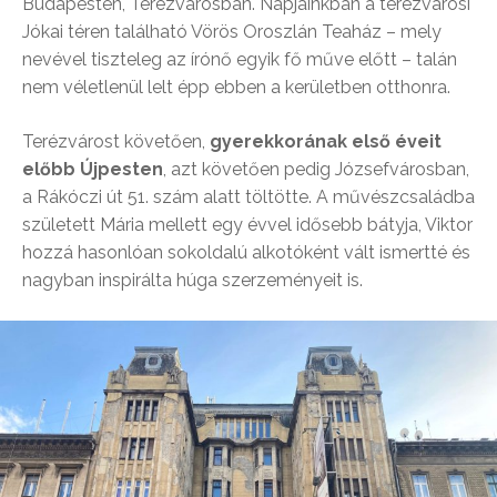
Budapesten, Terézvárosban. Napjainkban a terézvárosi
Jókai téren található Vörös Oroszlán Teaház – mely
nevével tiszteleg az írónő egyik fő műve előtt – talán
nem véletlenül lelt épp ebben a kerületben otthonra.
Terézvárost követően,
gyerekkorának első éveit
előbb Újpesten
, azt követően pedig Józsefvárosban,
a Rákóczi út 51. szám alatt töltötte. A művészcsaládba
született Mária mellett egy évvel idősebb bátyja, Viktor
hozzá hasonlóan sokoldalú alkotóként vált ismertté és
nagyban inspirálta húga szerzeményeit is.