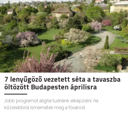
7 lenyűgöző vezetett séta a tavaszba
öltözött Budapesten áprilisra
Jobb programot aligha tudnánk elképzelni, ha
közelebbről ismernétek meg a fővárost.