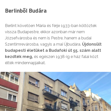
Berlinből Budára
Berlint követően Mária és férje 1933-ban költöztek
vissza Budapestre, ekkor azonban már nem
Józsefvárosba és nem is Pestre, hanem a budai
Szentimrevárosba, vagyis a mai Újbudára.
Újdonsült
budapesti életüket a Budafoki út 55. szám alatt
kezdték meg,
és egészen 1938-ig e ház falai közt
élték mindennapjaikat.