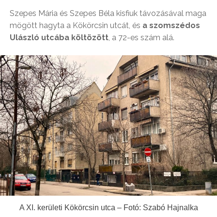
Szepes Mária és Szepes Béla kisfiuk távozásával maga
mögött hagyta a Kökörcsin utcát, és
a szomszédos
Ulászló utcába költözött
, a 72-es szám alá.
A XI. kerületi Kökörcsin utca – Fotó: Szabó Hajnalka