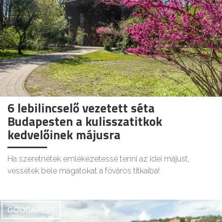
6 lebilincselő vezetett séta
Budapesten a kulisszatitkok
kedvelőinek májusra
Ha szeretnétek emlékezetessé tenni az idei májust,
vessétek bele magatokat a főváros titkaiba!
GOODAPEST