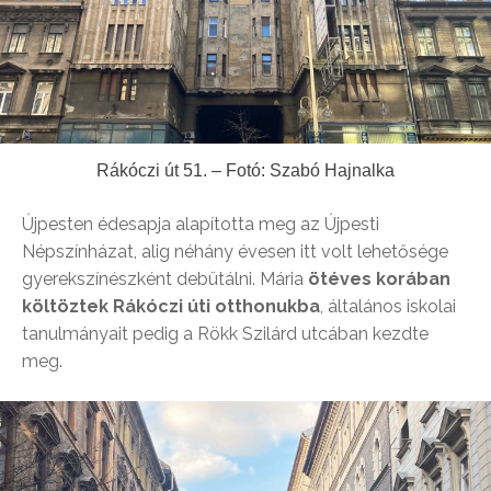
Rákóczi út 51. – Fotó: Szabó Hajnalka
Újpesten édesapja alapította meg az Újpesti
Népszínházat, alig néhány évesen itt volt lehetősége
gyerekszínészként debütálni. Mária
ötéves korában
költöztek Rákóczi úti otthonukba
, általános iskolai
tanulmányait pedig a Rökk Szilárd utcában kezdte
meg.