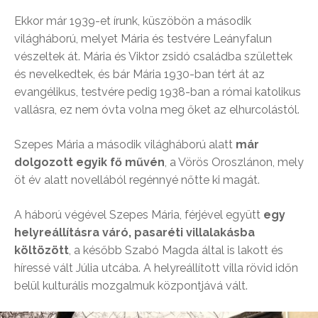
Ekkor már 1939-et írunk, küszöbön a második
világháború, melyet Mária és testvére Leányfalun
vészeltek át. Mária és Viktor zsidó családba születtek
és nevelkedtek, és bár Mária 1930-ban tért át az
evangélikus, testvére pedig 1938-ban a római katolikus
vallásra, ez nem óvta volna meg őket az elhurcolástól.
Szepes Mária a második világháború alatt
már
dolgozott egyik fő művén
, a Vörös Oroszlánon, mely
öt év alatt novellából regénnyé nőtte ki magát.
A háború végével Szepes Mária, férjével együtt
egy
helyreállításra váró, pasaréti villalakásba
költözött
, a később Szabó Magda által is lakott és
híressé vált Júlia utcába. A helyreállított villa rövid időn
belül kulturális mozgalmuk központjává vált.