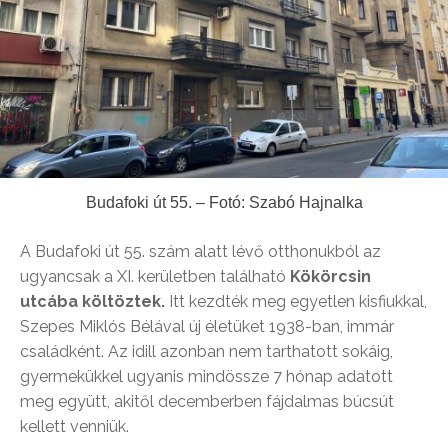
Budafoki út 55. – Fotó: Szabó Hajnalka
A Budafoki út 55. szám alatt lévő otthonukból az
ugyancsak a XI. kerületben található
Kökörcsin
utcába költöztek.
Itt kezdték meg egyetlen kisfiukkal,
Szepes Miklós Bélával új életüket 1938-ban, immár
családként. Az idill azonban nem tarthatott sokáig,
gyermekükkel ugyanis mindössze 7 hónap adatott
meg együtt, akitől decemberben fájdalmas búcsút
kellett venniük.