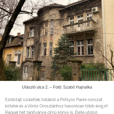
Ulászló utca 2. – Fotó: Szabó Hajnalka
Ezidőtájt születtek tollából a Pöttyös Panni-sorozat
kötetei és a Vörös Oroszlánhoz hasonlóan több évig írt
Raguel hét tanítványa című könyv is. Élete utolsó