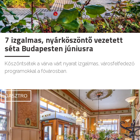
7 izgalmas, nyárköszöntő vezetett
séta Budapesten júniusra
Köszöntsétek a várva várt nyarat izgalmas, városfelfedező
programokkal a fővárosban.
GASZTRO