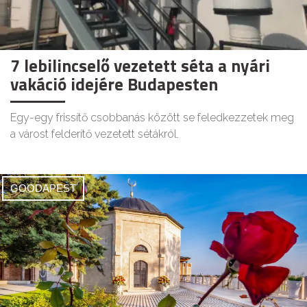
7 lebilincselő vezetett séta a nyári
vakáció idejére Budapesten
Egy-egy frissítő csobbanás között se feledkezzetek meg
a várost felderítő vezetett sétákról.
GOODAPEST