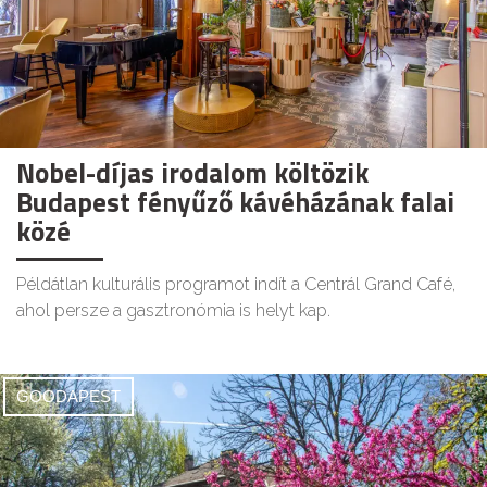
Nobel-díjas irodalom költözik
Budapest fényűző kávéházának falai
közé
Példátlan kulturális programot indít a Centrál Grand Café,
ahol persze a gasztronómia is helyt kap.
GOODAPEST