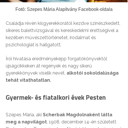
Fotó: Szepes Mária Alapítvány Facebook-oldala
Családja révén kisgyerekkorától kezdve színészkedett,
sikeres balettvizsgával és kereskedelmi érettségivel a
kezében művészettörténetet, irodalmat és
pszichológiát is hallgatott.
Írói hivatása eredményeképp forgatókönyvektől
újságcikkeken át regények és nagy sikerű
gyerekkönyvek viselik nevét,
alkotói sokoldalúsága
tehát vitathatatlan.
Gyermek- és fiatalkori évek Pesten
Szepes Mária, aki
Scherbak Magdolnaként látta
meg a napvilágot
, 1908. december 14-én született