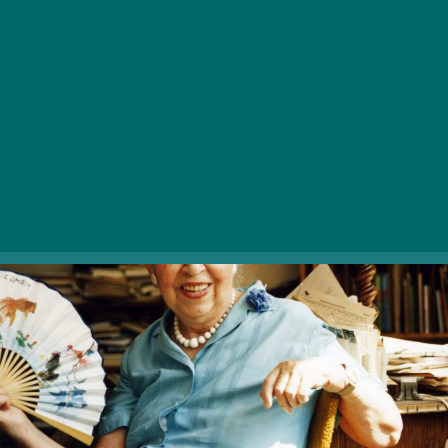
és helyszínéhez is kapcsolódott, otthonai és iskolái
Pesthez és Budához egyaránt kötötték. A kezdetektől
írónak készült,
alig tízévesen már verseket és
novellákat írt
, ez azonban nem szabott gátat annak,
hogy számos területen kipróbálja tehetségét.