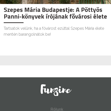
Szepes Mária Budapestje: A Pöttyös
Panni-könyvek írójának fővárosi élete
Tartsatok velünk, ha a fővárost ezúttal Szepes Mária élete
mentén barangolnátok be!
Rólunk