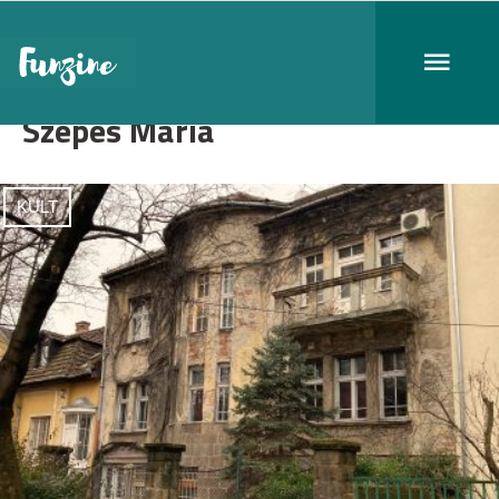
Szepes Mária
KULT