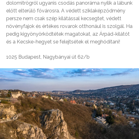
dolomitrögről ugyanis csodás panoráma nyílik a lábunk
előtt elterülő fővárosra. A védett sziklaképződmény
persze nem csak szép kilátással kecsegtet, védett
növényfajok és értékes rovarok otthonául is szolgál. Ha
pedig kigyönyörködtétek magatokat, az Árpád-kilátót
és a Kecske-hegyet se felejtsétek el meghódítani!
1025 Budapest, Nagybányai út 62/b