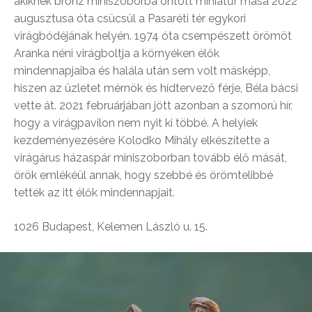
akiknek bronz miniszoborba öntött miniatűr mása 2022
augusztusa óta csücsül a Pasaréti tér egykori
virágbódéjának helyén. 1974 óta csempészett örömöt
Aranka néni virágboltja a környéken élők
mindennapjaiba és halála után sem volt másképp,
hiszen az üzletet mérnök és hídtervező férje, Béla bácsi
vette át. 2021 februárjában jött azonban a szomorú hír,
hogy a virágpavilon nem nyit ki többé. A helyiek
kezdeményezésére Kolodko Mihály elkészítette a
virágárus házaspár miniszoborban tovább élő mását,
örök emlékéül annak, hogy szebbé és örömtelibbé
tették az itt élők mindennapjait.
1026 Budapest, Kelemen László u. 15.