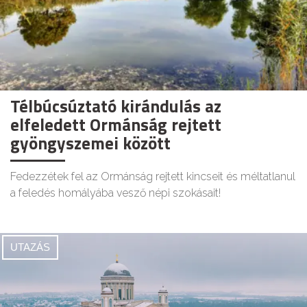
Télbúcsúztató kirándulás az
elfeledett Ormánság rejtett
gyöngyszemei között
Fedezzétek fel az Ormánság rejtett kincseit és méltatlanul
a feledés homályába vesző népi szokásait!
UTAZÁS