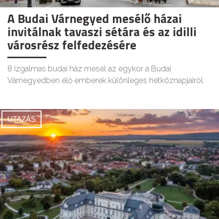
A Budai Várnegyed mesélő házai
invitálnak tavaszi sétára és az idilli
városrész felfedezésére
8 izgalmas budai ház mesél az egykor a Budai
Várnegyedben élő emberek különleges hétköznapjairól.
UTAZÁS