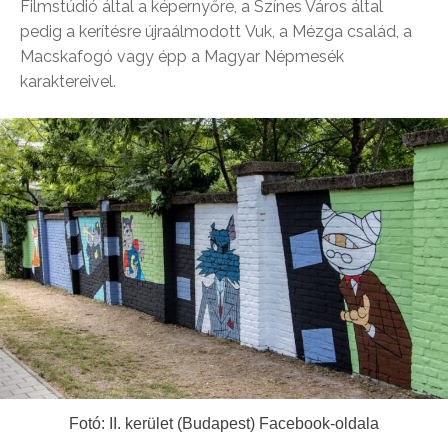
Filmstúdió által a képernyőre, a Színes Város által
pedig a kerítésre újraálmodott Vuk, a Mézga család, a
Macskafogó vagy épp a Magyar Népmesék
karaktereivel.
Fotó: II. kerület (Budapest) Facebook-oldala