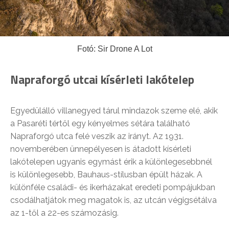
Fotó: Sir Drone A Lot
Napraforgó utcai kísérleti lakótelep
Egyedülálló villanegyed tárul mindazok szeme elé, akik
a Pasaréti tértől egy kényelmes sétára található
Napraforgó utca felé veszik az irányt. Az 1931.
novemberében ünnepélyesen is átadott kísérleti
lakótelepen ugyanis egymást érik a különlegesebbnél
is különlegesebb, Bauhaus-stílusban épült házak. A
különféle családi- és ikerházakat eredeti pompájukban
csodálhatjátok meg magatok is, az utcán végigsétálva
az 1-től a 22-es számozásig.