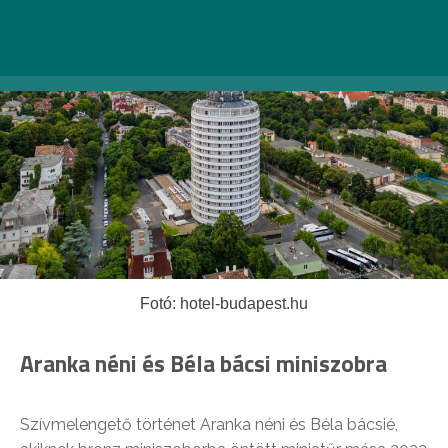
Fotó: hotel-budapest.hu
Aranka néni és Béla bácsi miniszobra
Szívmelengető történet Aranka néni és Béla bácsié,