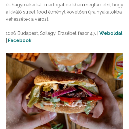
és hagymakarikát mártogatósokban megfürdetni, hogy
a kiváló street food élményt követően újra nyakatokba
vehessétek a várost.
1026 Budapest, Szilágyi Erzsébet fasor 47. |
Weboldal
|
Facebook