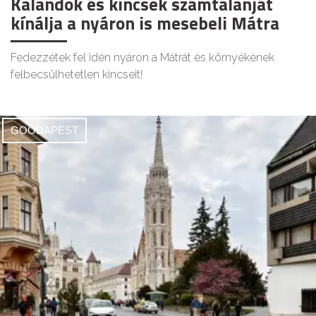
Kalandok és kincsek számtalanját
kínálja a nyáron is mesebeli Mátra
Fedezzétek fel idén nyáron a Mátrát és környékének
felbecsülhetetlen kincseit!
GOODAPEST