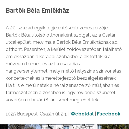
Bartók Béla Emlékház
A 20. század egyik legjelentősebb zeneszerzője,
Bartók Béla utolsó otthonaként szolgált az a Csalán
utcai épület, mely ma a Bartók Béla Emlékháznak ad
otthont. Pasaréten, a kerület zöldövezetében található
emlékházban a korábbi szobákból alakították ki a
múzeum termeit és azt a családias
hangversenytermet, mely méltó helyszíne színvonalas
koncerteknek és ismeretterjesztő beszélgetéseknek.
Ha ti is elmerülnétek a néhai zeneszerző múltjában és
természetesen a zenében is, egy rövidebb szünetet
követően február 18-án ismét megtehetitek.
1025 Budapest, Csalán út 29. |
Weboldal
|
Facebook