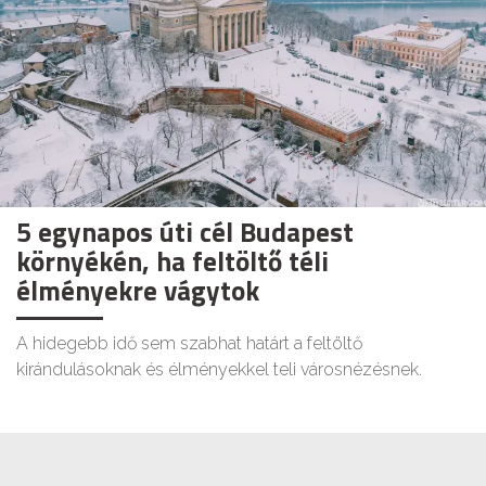
5 egynapos úti cél Budapest
környékén, ha feltöltő téli
élményekre vágytok
A hidegebb idő sem szabhat határt a feltöltő
kirándulásoknak és élményekkel teli városnézésnek.