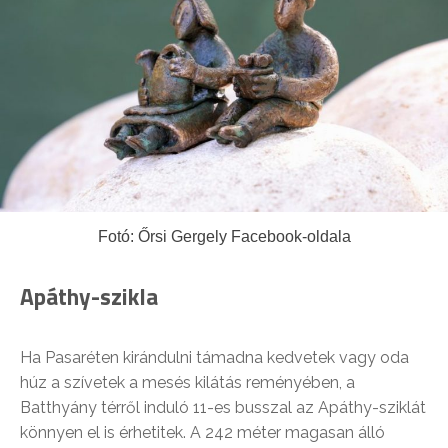
Fotó: Őrsi Gergely Facebook-oldala
Apáthy-szikla
Ha Pasaréten kirándulni támadna kedvetek vagy oda
húz a szívetek a mesés kilátás reményében, a
Batthyány térről induló 11-es busszal az Apáthy-sziklát
könnyen el is érhetitek. A 242 méter magasan álló