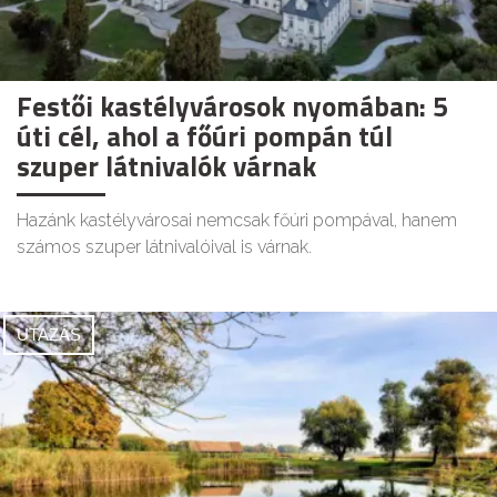
Festői kastélyvárosok nyomában: 5
úti cél, ahol a főúri pompán túl
szuper látnivalók várnak
Hazánk kastélyvárosai nemcsak főúri pompával, hanem
számos szuper látnivalóival is várnak.
UTAZÁS