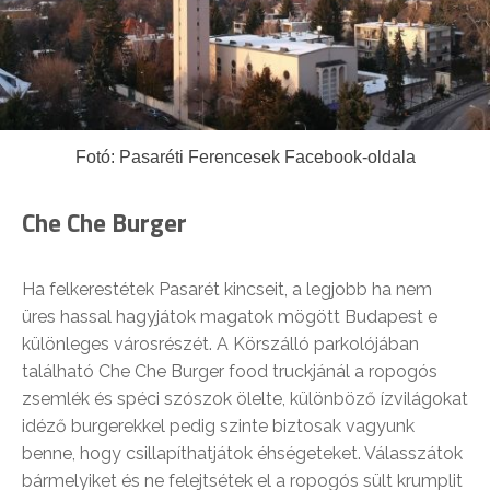
Fotó: Pasaréti Ferencesek Facebook-oldala
Che Che Burger
Ha felkerestétek Pasarét kincseit, a legjobb ha nem
üres hassal hagyjátok magatok mögött Budapest e
különleges városrészét. A Körszálló parkolójában
található Che Che Burger food truckjánál a ropogós
zsemlék és spéci szószok ölelte, különböző ízvilágokat
idéző burgerekkel pedig szinte biztosak vagyunk
benne, hogy csillapíthatjátok éhségeteket. Válasszátok
bármelyiket és ne felejtsétek el a ropogós sült krumplit