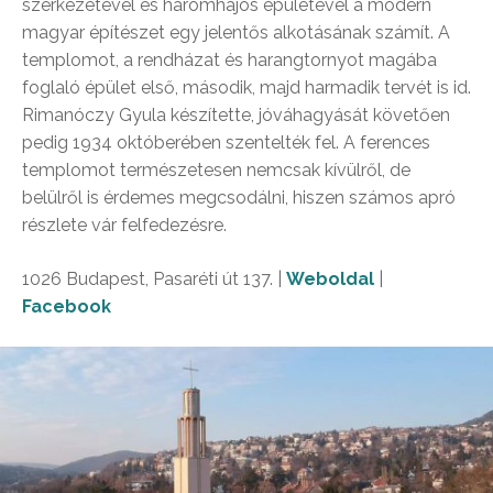
szerkezetével és háromhajós épületével a modern
magyar építészet egy jelentős alkotásának számít. A
templomot, a rendházat és harangtornyot magába
foglaló épület első, második, majd harmadik tervét is id.
Rimanóczy Gyula készítette, jóváhagyását követően
pedig 1934 októberében szentelték fel. A ferences
templomot természetesen nemcsak kívülről, de
belülről is érdemes megcsodálni, hiszen számos apró
részlete vár felfedezésre.
1026 Budapest, Pasaréti út 137. |
Weboldal
|
Facebook