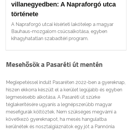
villanegyedben: A Napraforgó utca
története
A Napraforgó utcai kísérleti lakótelep a magyar
Bauhaus-mozgalom csúcsalkotása, egyben
kihagyhatatlan szabadtéri program.
Mesehősök a Pasaréti út mentén
Meglepetéssel indult Pasaréten 2022-ben a gyereknap,
hiszen ekkorra készült el a kerület legújabb és egyben
legmesésebb alkotása. A Pasaréti út szürke
téglakerítésére ugyanis a legnépszerűbb magyar
mesefigurák költöztek. Nem szükséges megvárni a
következő gyereknapot, ha mesés hangulatba
kerülnétek és nosztalgiáznátok egy jót a Pannónia