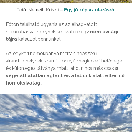
Fotó: Németh Kriszti –
Egy jó kép az utazásról
Fóton található ugyanis az az elhagyatott
homokbánya, melynek két krátere egy
nem evilági
tájra
kalauzol bennünket.
Az egykori homokbánya méltán népszerű
kirándulóhelynek számít könnyű megközelíthetősége
és különleges látványa miatt, ahol nincs más csak
a
végeláthatatlan égbolt és a lábunk alatt elterülő
homoksivatag.