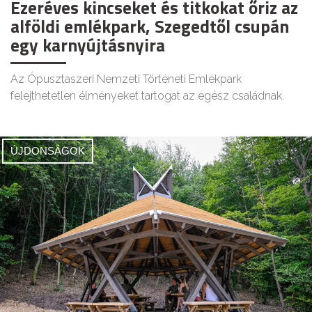
Ezeréves kincseket és titkokat őriz az
alföldi emlékpark, Szegedtől csupán
egy karnyújtásnyira
Az Ópusztaszeri Nemzeti Történeti Emlékpark
felejthetetlen élményeket tartogat az egész családnak.
ÚJDONSÁGOK