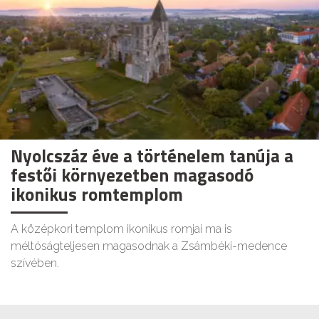
Nyolcszáz éve a történelem tanúja a
festői környezetben magasodó
ikonikus romtemplom
A középkori templom ikonikus romjai ma is
méltóságteljesen magasodnak a Zsámbéki-medence
szívében.