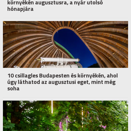
környékén augusztusra, a nyár utolsó
hónapjára
10 csillagles Budapesten és környékén, ahol
úgy láthatod az augusztusi eget, mint még
soha