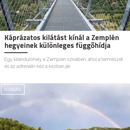
Káprázatos kilátást kínál a Zemplén
hegyeinek különleges függőhídja
Egy kirándulóhely a Zemplén szívében, ahol a természet
és az adrenalin kéz a kézben jár.
UTAZÁS