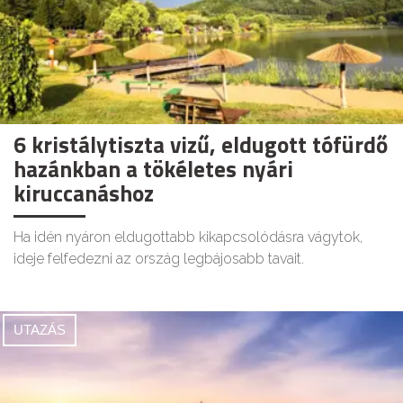
6 kristálytiszta vizű, eldugott tófürdő
hazánkban a tökéletes nyári
kiruccanáshoz
Ha idén nyáron eldugottabb kikapcsolódásra vágytok,
ideje felfedezni az ország legbájosabb tavait.
UTAZÁS