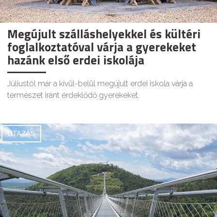
Megújult szálláshelyekkel és kültéri
foglalkoztatóval várja a gyerekeket
hazánk első erdei iskolája
Júliustól már a kívül-belül megújult erdei iskola várja a
természet iránt érdeklődő gyerekeket.
UTAZÁS