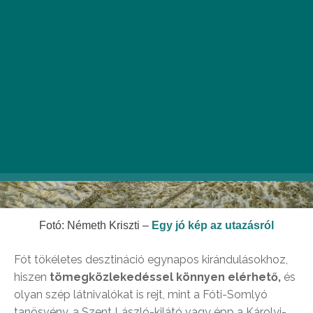
földöntúli táj.
Fotó: Németh Kriszti –
Egy jó kép az utazásról
Fót tökéletes desztináció egynapos kirándulásokhoz,
hiszen
tömegközlekedéssel könnyen elérhető,
és
olyan szép látnivalókat is rejt, mint a Fóti-Somlyó
tanösvény, a Szent László-kilátó vagy épp a Károlyi-