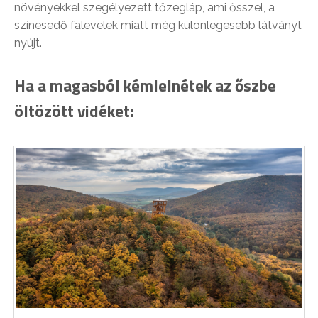
növényekkel szegélyezett tőzegláp, ami ősszel, a
színesedő falevelek miatt még különlegesebb látványt
nyújt.
Ha a magasból kémlelnétek az őszbe
öltözött vidéket: