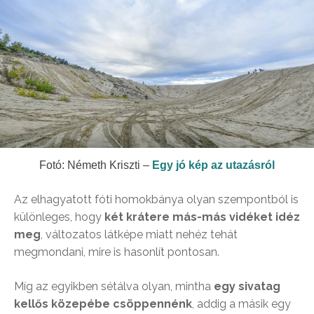
Fotó: Németh Kriszti –
Egy jó kép az utazásról
Az elhagyatott fóti homokbánya olyan szempontból is
különleges, hogy
két krátere más-más vidéket idéz
meg
, változatos látképe miatt nehéz tehát
megmondani, mire is hasonlít pontosan.
Míg az egyikben sétálva olyan, mintha
egy sivatag
kellős közepébe csöppennénk
, addig a másik egy