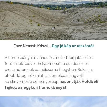
Fotó: Németh Kriszti –
Egy jó kép az utazásról
A homokbánya a kirándulók mellett forgatások és
fotózások kedvelt helyszíne, sőt a quadosok és
crossmotorosok paradicsoma is egyben. Sokan az
utóbbi látogatók miatt, a homokban hagyott
keréknyomok eredményeképp
hasonlítják Holdbéli
tájhoz az egykori homokbányát.