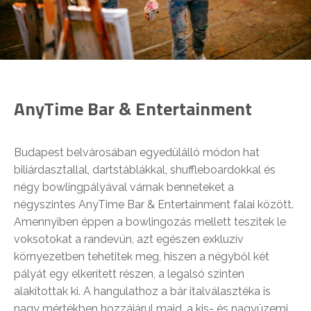
AnyTime Bar & Entertainment
Budapest belvárosában egyedülálló módon hat
biliárdasztallal, dartstáblákkal, shuffleboardokkal és
négy bowlingpályával várnak benneteket a
négyszintes AnyTime Bar & Entertainment falai között.
Amennyiben éppen a bowlingozás mellett teszitek le
voksotokat a randevún, azt egészen exkluzív
környezetben tehetitek meg, hiszen a négyből két
pályát egy elkerített részen, a legalsó szinten
alakítottak ki. A hangulathoz a bár italválasztéka is
nagy mértékben hozzájárul majd, a kis- és nagyüzemi