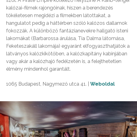
szól. A Pirate Empire kötelező helyszíne A Karib-tenger
kalózai-filmek rajongóinak, hiszen a berendezés
tökéletesen megidézi a filmekben látottakat, a
hangulatot pedig a háttérben szóló kalózos dallamok
fokozzák. A különböző fantázianevekre hallgató isteni
lakomákat (Barbarossa árulása, Tia Dalma látomása,
Feketeszakáll lakomája) egyaránt elfogyaszthatjátok a
látványos kalózkikötőben, a kalózkapitány kabinjában
vagy akár a kalózhajó fedélzetén is, a felejthetetlen
élmény mindenhol garantált.
1065 Budapest, Nagymező utca 41. |
Weboldal