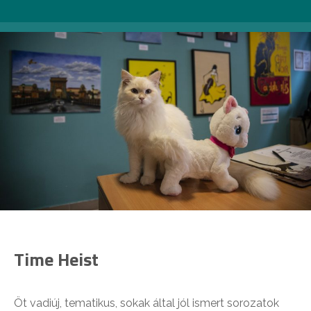
Time Heist
Öt vadiúj, tematikus, sokak által jól ismert sorozatok