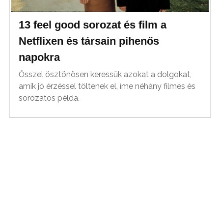
13 feel good sorozat és film a
Netflixen és társain pihenős
napokra
Ősszel ösztönösen keressük azokat a dolgokat,
amik jó érzéssel töltenek el, íme néhány filmes és
sorozatos példa.