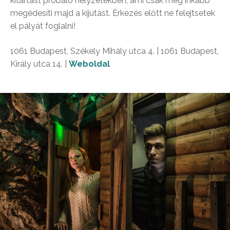
kitartást próbáló helyzetekben, ami csak még inkább
megédesíti majd a kijutást. Érkezés előtt ne felejtsetek
el pályát foglalni!
1061 Budapest, Székely Mihály utca 4. | 1061 Budapest,
Király utca 14. |
Weboldal