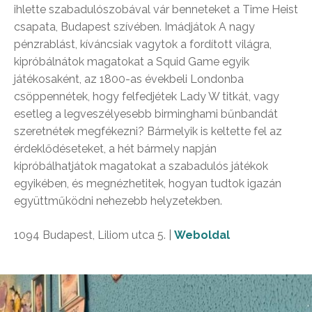
ihlette szabadulószobával vár benneteket a Time Heist
csapata, Budapest szívében. Imádjátok A nagy
pénzrablást, kíváncsiak vagytok a fordított világra,
kipróbálnátok magatokat a Squid Game egyik
játékosaként, az 1800-as évekbeli Londonba
csöppennétek, hogy felfedjétek Lady W titkát, vagy
esetleg a legveszélyesebb birminghami bűnbandát
szeretnétek megfékezni? Bármelyik is keltette fel az
érdeklődéseteket, a hét bármely napján
kipróbálhatjátok magatokat a szabadulós játékok
egyikében, és megnézhetitek, hogyan tudtok igazán
együttműködni nehezebb helyzetekben.
1094 Budapest, Liliom utca 5. |
Weboldal