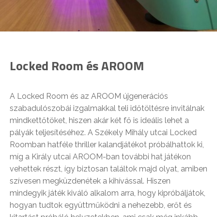
Locked Room és AROOM
A Locked Room és az AROOM újgenerációs
szabadulószobái izgalmakkal teli időtöltésre invitálnak
mindkettőtöket, hiszen akár két fő is ideális lehet a
pályák teljesítéséhez. A Székely Mihály utcai Locked
Roomban hatféle thriller kalandjátékot próbálhattok ki,
míg a Király utcai AROOM-ban további hat játékon
vehettek részt, így biztosan találtok majd olyat, amiben
szívesen megküzdenétek a kihívással. Hiszen
mindegyik játék kiváló alkalom arra, hogy kipróbáljátok,
hogyan tudtok együttműködni a nehezebb, erőt és