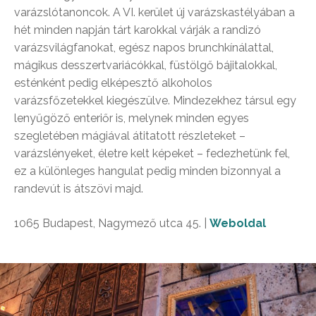
varázslótanoncok. A VI. kerület új varázskastélyában a
hét minden napján tárt karokkal várják a randizó
varázsvilágfanokat, egész napos brunchkínálattal,
mágikus desszertvariácókkal, füstölgő bájitalokkal,
esténként pedig elképesztő alkoholos
varázsfőzetekkel kiegészülve. Mindezekhez társul egy
lenyűgöző enteriőr is, melynek minden egyes
szegletében mágiával átitatott részleteket –
varázslényeket, életre kelt képeket – fedezhetünk fel,
ez a különleges hangulat pedig minden bizonnyal a
randevút is átszövi majd.
1065 Budapest, Nagymező utca 45. |
Weboldal