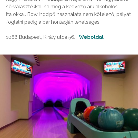
sörválasztékkal, na meg a kedvező árú alkoholos
italokkal. Bowlingcipő használata nem kötelező, pályát
foglalni pedig a bár honlapján lehetséges.
1068 Budapest, Király utca 56. |
Weboldal