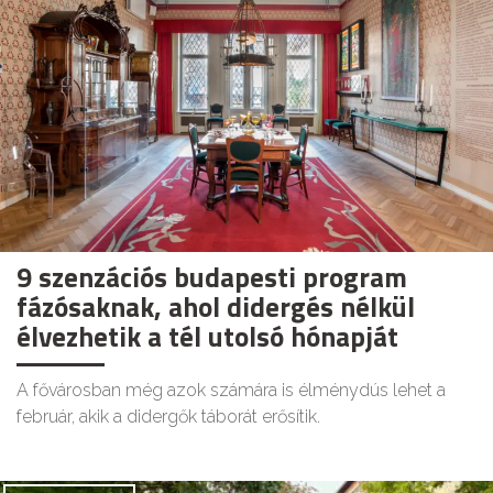
9 szenzációs budapesti program
fázósaknak, ahol didergés nélkül
élvezhetik a tél utolsó hónapját
A fővárosban még azok számára is élménydús lehet a
február, akik a didergők táborát erősítik.