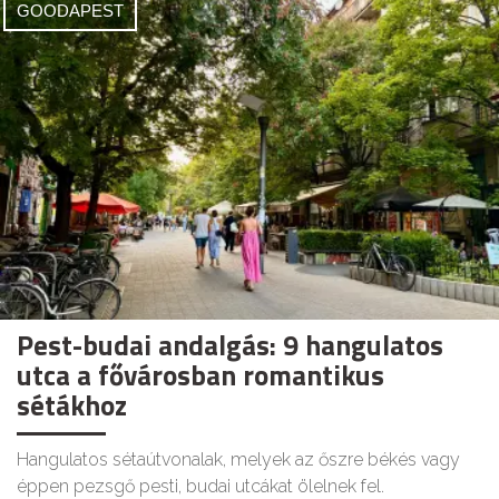
GOODAPEST
Pest-budai andalgás: 9 hangulatos
utca a fővárosban romantikus
sétákhoz
Hangulatos sétaútvonalak, melyek az őszre békés vagy
éppen pezsgő pesti, budai utcákat ölelnek fel.