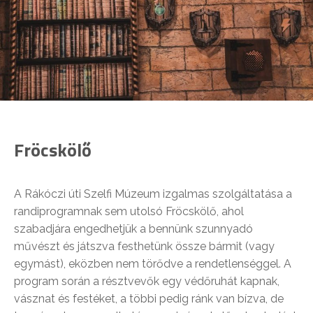
Fröcskölő
A Rákóczi úti Szelfi Múzeum izgalmas szolgáltatása a
randiprogramnak sem utolsó Fröcskölő, ahol
szabadjára engedhetjük a bennünk szunnyadó
művészt és játszva festhetünk össze bármit (vagy
egymást), eközben nem törődve a rendetlenséggel. A
program során a résztvevők egy védőruhát kapnak,
vásznat és festéket, a többi pedig ránk van bízva, de