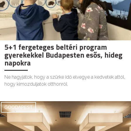
5+1 fergeteges beltéri program
gyerekekkel Budapesten esős, hideg
napokra
Ne hagyjátok, hogy a szürke idő elvegye a kedvetek attól,
hogy kimozduljatok otthonról.
GOODAPEST