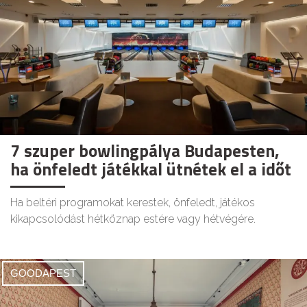
7 szuper bowlingpálya Budapesten,
ha önfeledt játékkal ütnétek el a időt
Ha beltéri programokat kerestek, önfeledt, játékos
kikapcsolódást hétköznap estére vagy hétvégére.
GOODAPEST