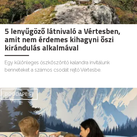
5 lenyűgöző látnivaló a Vértesben,
amit nem érdemes kihagyni őszi
kirándulás alkalmával
Egy különleges őszköszöntő kalandra invitálunk
benneteket a számos csodát rejtő Vértesbe.
GOODAPEST