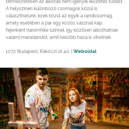
természetesen az alkotás nem igényel előzetes tudást.
A helyszínen különböző csomagok közül is
választhatunk, ezek közül az egyik a randicsomag,
amely esetében a pár egy közös vásznat kap,
fejenként háromféle színnel, így közösen alkothatnak
valami maradandót, amit később haza is vihetnek.
1072 Budapest, Rákóczi út 40. |
Weboldal