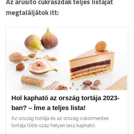
Az árusító cukrászdák teljes listáját
megtaláljátok itt:
Hol kapható az ország tortája 2023-
ban? – Íme a teljes lista!
Az ország tortája és az ország cukormentes
tortája több száz helyen lesz kapható.