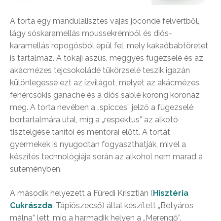
A torta egy mandulalisztes vajas joconde felvertből,
lágy sóskaramellás moussekrémből és diós-
karamellás ropogósból épül fel, mely kakaóbabtöretet
is tartalmaz. A tokaji aszús, meggyes fügezselé és az
akácmézes tejcsokoládé tükörzselé teszik igazán
különlegessé ezt az ízvilágot, melyet az akácmézes
fehércsokis ganache és a diós sablé korong koronáz
meg. A torta nevében a „spicces” jelző a fügezselé
bortartalmára utal, míg a „respektus” az alkotó
tisztelgése tanítói és mentorai előtt. A tortát
gyermekek is nyugodtan fogyaszthatják, mivel a
készítés technológiája során az alkohol nem marad a
süteményben.
A második helyezett a Füredi Krisztián (
Hisztéria
Cukrászda
, Tápiószecső) által készített „Betyáros
málna” lett, míg a harmadik helyen a „Merengő”,