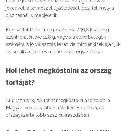
tesz teljessé. A Kikelet íz és színvilága a tavaszi
jókedvet, a természet újjáéledését idézi fel, mely a
díszítésnél is megjelenik.
Egy szelet torta energiatartalma 236,8 kcal, míg
szénhidrátértéke 11,8 g, vagyis a cukorbetegek
számára is jó választás lehet, de mindenkinek ajánljuk,
aki kerüli a cukor és a fehér liszt fogyasztását.
Hol lehet megkóstolni az ország
tortáját?
Augusztus 19-től lehet megkóstolni a tortákat, a
Magyar Ízek Utcájában a Várkert Bazárban, és
országszerte több száz cukrászdában.