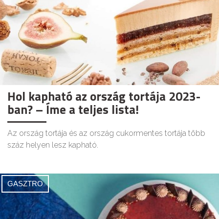
Hol kapható az ország tortája 2023-
ban? – Íme a teljes lista!
Az ország tortája és az ország cukormentes tortája több
száz helyen lesz kapható.
GASZTRO