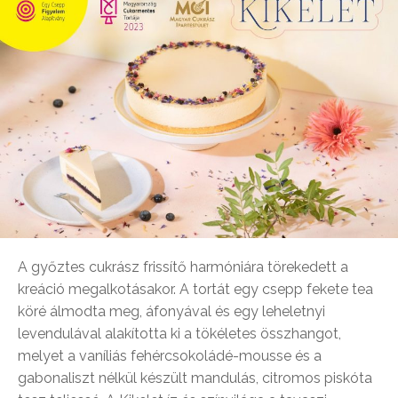
A győztes cukrász frissítő harmóniára törekedett a
kreáció megalkotásakor. A tortát egy csepp fekete tea
köré álmodta meg, áfonyával és egy leheletnyi
levendulával alakította ki a tökéletes összhangot,
melyet a vaníliás fehércsokoládé-mousse és a
gabonaliszt nélkül készült mandulás, citromos piskóta