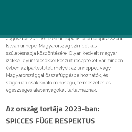
pedig idén Lawal-Papp Zsófia makói cukrász
nyerte a Kikelet nevű alkotással.
A Magyar Cukrász Ipartestület tizenhetedik alkalommal
hirdette meg a „Magyarország Tortája” versenyt az
augusztus 20-i nemzeti ünnepünk, államalapító Szent
István ünnepe, Magyarország szimbolikus
születésnapja köszöntésére. Olyan kedvelt magyar
ízekkel, gyümölcsökkel készült recepteket vár minden
évben az ipartestület, melyek az ünneppel, vagy
Magyarországgal összefüggésbe hozhatók, és
szigorúan csak kiváló minőségű, természetes és
egészséges alapanyagokat tartalmaznak.
Az ország tortája 2023-ban:
SPICCES FÜGE RESPEKTUS