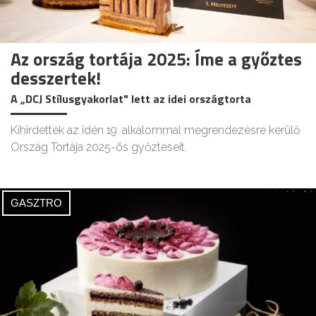
Az ország tortája 2025: Íme a győztes
desszertek!
A „DCJ Stílusgyakorlat" lett az idei országtorta
Kihirdették az idén 19. alkalommal megrendezésre kerülő
Ország Tortája 2025-ös győzteseit.
GASZTRO