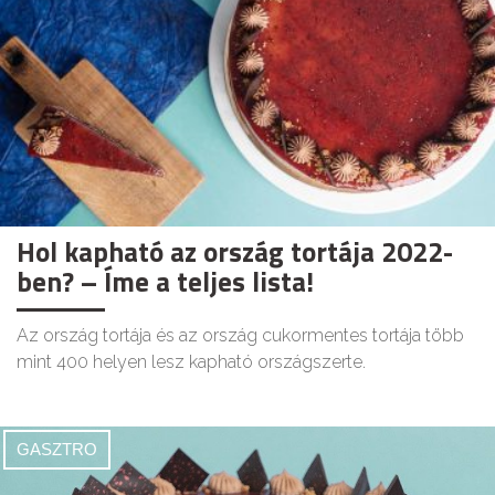
Hol kapható az ország tortája 2022-
ben? – Íme a teljes lista!
Az ország tortája és az ország cukormentes tortája több
mint 400 helyen lesz kapható országszerte.
GASZTRO