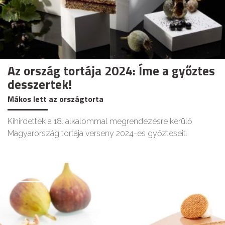
Az ország tortája 2024: Íme a győztes
desszertek!
Mákos lett az országtorta
Kihirdették a 18. alkalommal megrendezésre kerülő
Magyarország tortája verseny 2024-es győzteseit.
GASZTRO