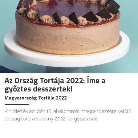
Az Ország Tortája 2022: Íme a
győztes desszertek!
Magyarország Tortája 2022
Kihirdették az idén 16. alkalommal megrendezésre kerülő
ország tortája verseny 2022-es győzteseit.