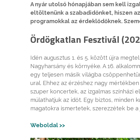
A nyár utolsó hónapjában sem kell izga
eltöltenünk a szabadidőnket, hiszen a
programokkal az érdeklődőknek. Szeme
Ördögkatlan Fesztivál (202
Idén augusztus 1. és 5. között újra megt
Nagyharsány és környéke. A 16. alkalom
egy teljesen másik világba csöppenhetün
ural. Ehhez az érzéshez nagy mértékben 
szuper koncertek, az izgalmas színházi e
múlathatjuk az időt. Egy biztos, minden k
magatokra ismertetek, szerezzétek be a
Weboldal >>