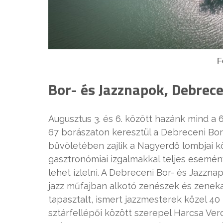
F
Bor- és Jazznapok, Debrece
Augusztus 3. és 6. között hazánk mind a 
67 borászaton keresztül a Debreceni Bor
bűvöletében zajlik a Nagyerdő lombjai köz
gasztronómiai izgalmakkal teljes esemé
lehet ízlelni. A Debreceni Bor- és Jazzna
jazz műfajban alkotó zenészek és zenekaro
tapasztalt, ismert jazzmesterek közel 40 
sztárfellépői között szerepel Harcsa Ve