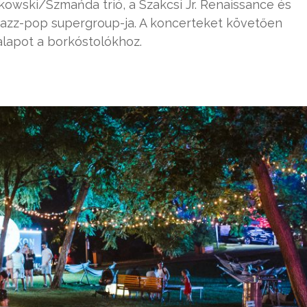
kowski/Szmańda trió, a Szakcsi Jr. Renaissance és
jazz-pop supergroup-ja. A koncerteket követően
 alapot a borkóstolókhoz.