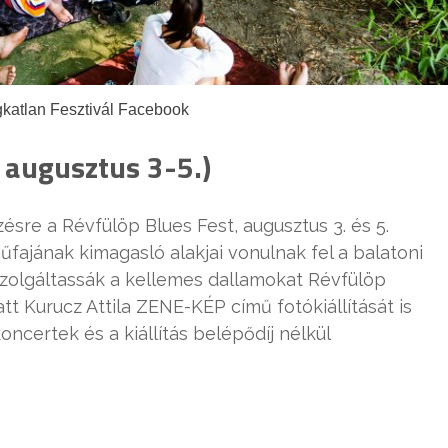
gkatlan Fesztivál Facebook
 augusztus 3-5.)
sre a Révfülöp Blues Fest, augusztus 3. és 5.
űfajának kimagasló alakjai vonulnak fel a balatoni
zolgáltassák a kellemes dallamokat Révfülöp
att Kurucz Attila ZENE-KÉP című fotókiállítását is
oncertek és a kiállítás belépődíj nélkül