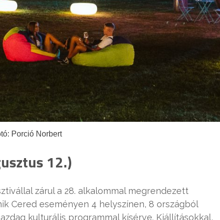
tó: Porció Norbert
usztus 12.)
tivállal zárul a 28. alkalommal megrendezett
nik Cered eseményen 4 helyszínen, 8 országból
dag kulturális programmal kísérve. Kiállításokkal,