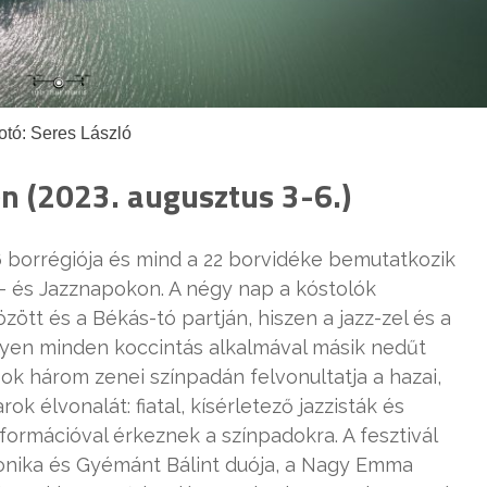
otó: Seres László
n (2023. augusztus 3-6.)
6 borrégiója és mind a 22 borvidéke bemutatkozik
- és Jazznapokon. A négy nap a kóstolók
ött és a Békás-tó partján, hiszen a jazz-zel és a
nyen minden koccintás alkalmával másik nedűt
pok három zenei színpadán felvonultatja a hazai,
k élvonalát: fiatal, kísérletező jazzisták és
formációval érkeznek a színpadokra. A fesztivál
ronika és Gyémánt Bálint duója, a Nagy Emma