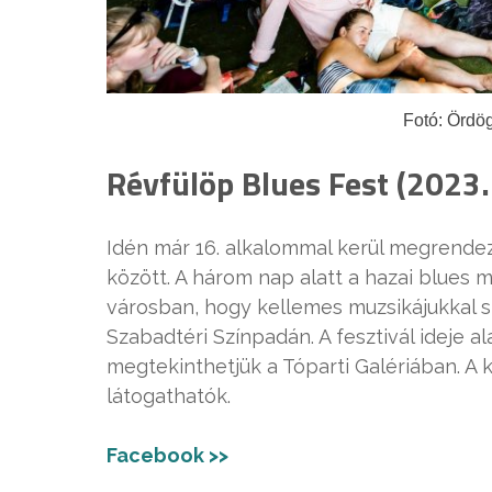
Fotó: Ördö
Révfülöp Blues Fest (2023.
Idén már 16. alkalommal kerül megrendezé
között. A három nap alatt a hazai blues m
városban, hogy kellemes muzsikájukkal s
Szabadtéri Színpadán. A fesztivál ideje al
megtekinthetjük a Tóparti Galériában. A k
látogathatók.
Facebook >>