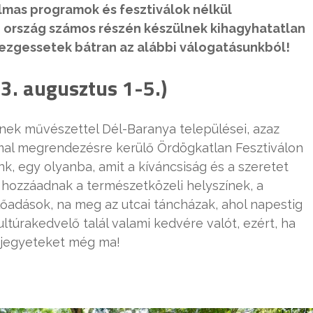
lmas programok és fesztiválok nélkül
z ország számos részén készülnek kihagyhatatlan
zgessetek bátran az alábbi válogatásunkból!
3. augusztus 1-5.)
elnek művészettel Dél-Baranya települései, azaz
mal megrendezésre kerülő Ördögkatlan Fesztiválon
k, egy olyanba, amit a kíváncsiság és a szeretet
hozzáadnak a természetközeli helyszínek, a
lőadások, na meg az utcai táncházak, ahol napestig
ultúrakedvelő talál valami kedvére valót, ezért, ha
 jegyeteket még ma!