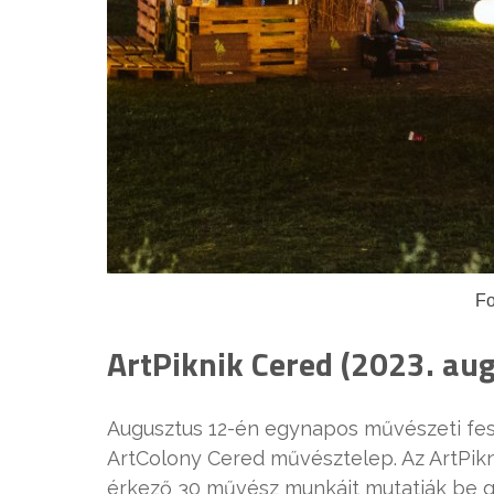
Fo
ArtPiknik Cered (2023. aug
Augusztus 12-én egynapos művészeti fesz
ArtColony Cered művésztelep. Az ArtPik
érkező 30 művész munkáit mutatják be gaz