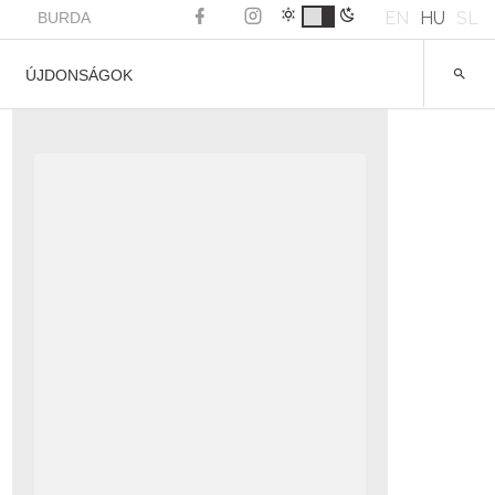
EN
HU
SL
BURDA
ÚJDONSÁGOK