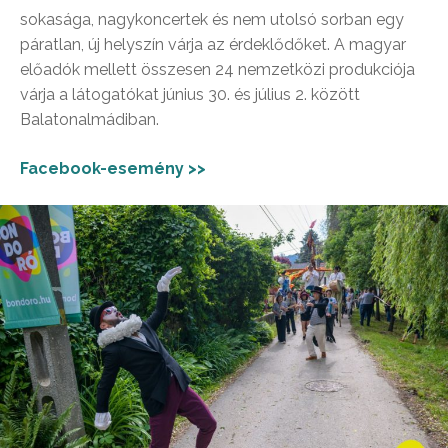
sokasága, nagykoncertek és nem utolsó sorban egy
páratlan, új helyszín várja az érdeklődőket. A magyar
előadók mellett összesen 24 nemzetközi produkciója
várja a látogatókat június 30. és július 2. között
Balatonalmádiban.
Facebook-esemény >>