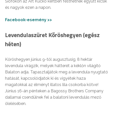
Siófokon az Art Kuckó kertben festhetnek együtt kicsik
és nagyok ezen a napon.
Facebook-esemény >>
Levendulaszüret Kőröshegyen (egész
héten)
Kőröshegyen június 9-től augusztusig, 8 hektár
levendula virágzik, melyek hátterét a kéklőn világító
Balaton adja. Tapasztaljátok meg a levendula nyugtató
hatását, kapcsolódjatok ki és vigyétek haza
magatokkal az élményt illatos lila csokorba kötve!
Június 16-án pénteken a Bagossy Brothers Company
dallamai csendülnek fel a balatoni levendulás mező
ölelésében.