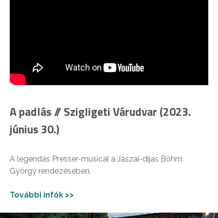
A padlás // Szigligeti Várudvar (2023.
június 30.)
A legendás Presser-musical a Jászai-díjas Böhm
György rendezésében.
További infók >>