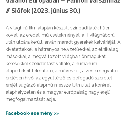
Valahol Európában – Pannon Várszínház
// Siófok (2023. június 30.)
A világhírű film alapján készült színpadi játék hűen
követi az eredeti mű cselekményét, a II. világháború
után utcára került, árván maradt gyerekek kálváriáját. A
kivetettekkel, a hátrányos helyzetűekkel, az etnikailag
másokkal, a megváltozott világban önmagukat
keresőkkel szolidaritást vállaló, a humánum
alapértékeit felmutató, a művészet, a zene megváltó
erejében hívő, az együttérző és befogadó szeretet
erejét sugárzó alapmű messze túlmutat a konkrét
alaphelyzeten és a magyar európaiság nagy erejű
megfogalmazását adja.
Facebook-esemény >>