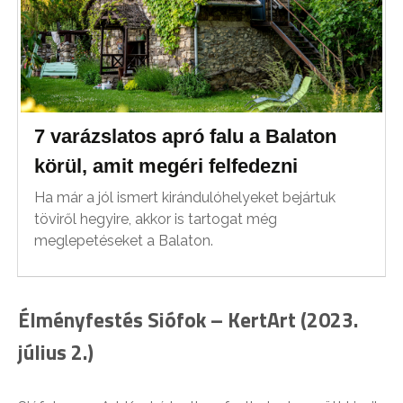
7 varázslatos apró falu a Balaton
körül, amit megéri felfedezni
Ha már a jól ismert kirándulóhelyeket bejártuk
töviről hegyire, akkor is tartogat még
meglepetéseket a Balaton.
Élményfestés Siófok – KertArt (2023.
július 2.)