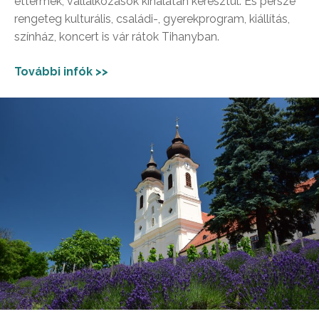
éttermek, vállalkozások kínálatán keresztül. És persze
rengeteg kulturális, családi-, gyerekprogram, kiállítás,
színház, koncert is vár rátok Tihanyban.
További infók >>