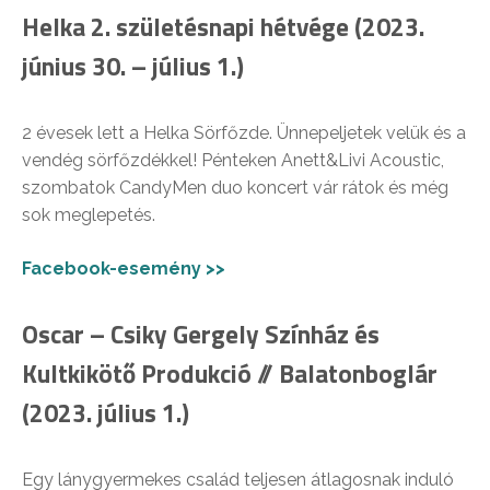
Helka 2. születésnapi hétvége (2023.
június 30. – július 1.)
2 évesek lett a Helka Sörfőzde. Ünnepeljetek velük és a
vendég sörfőzdékkel! Pénteken Anett&Livi Acoustic,
szombatok CandyMen duo koncert vár rátok és még
sok meglepetés.
Facebook-esemény >>
Oscar – Csiky Gergely Színház és
Kultkikötő Produkció // Balatonboglár
(2023. július 1.)
Egy lánygyermekes család teljesen átlagosnak induló