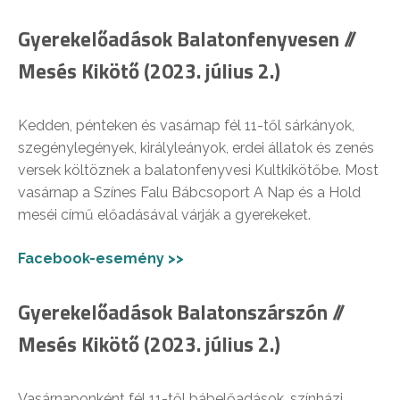
Gyerekelőadások Balatonfenyvesen //
Mesés Kikötő (2023. július 2.)
Kedden, pénteken és vasárnap fél 11-től sárkányok,
szegénylegények, királyleányok, erdei állatok és zenés
versek költöznek a balatonfenyvesi Kultkikötőbe. Most
vasárnap a Színes Falu Bábcsoport A Nap és a Hold
meséi című előadásával várják a gyerekeket.
Facebook-esemény >>
Gyerekelőadások Balatonszárszón //
Mesés Kikötő (2023. július 2.)
Vasárnaponként fél 11-től bábelőadások, színházi