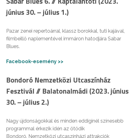
Sabar Blues 6. // Káptalantóti (2023.
június 30. – július 1.)
Pazar zenei repertoárral, klassz borokkal, tuti kajával,
filmbeillő naplementével immáron hatodjára Sabar
Blues.
Facebook-esemény >>
Bondoró Nemzetközi Utcaszínház
Fesztivál // Balatonalmádi (2023. június
30. – július 2.)
Nagy újdonságokkal és minden eddiginél színesebb
programmal érkezik idén az ötödik
Bondoró. Nemzetközi utcaszínházi attrakciók