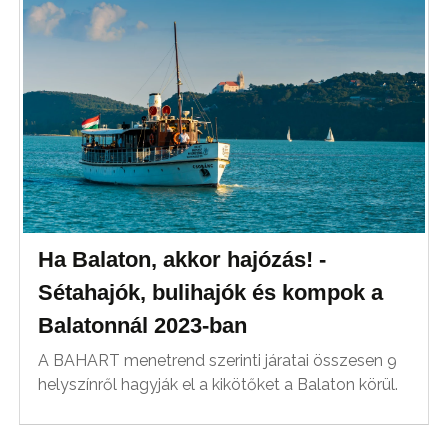
Ha Balaton, akkor hajózás! -
Sétahajók, bulihajók és kompok a
Balatonnál 2023-ban
A BAHART menetrend szerinti járatai összesen 9
helyszínről hagyják el a kikötőket a Balaton körül.