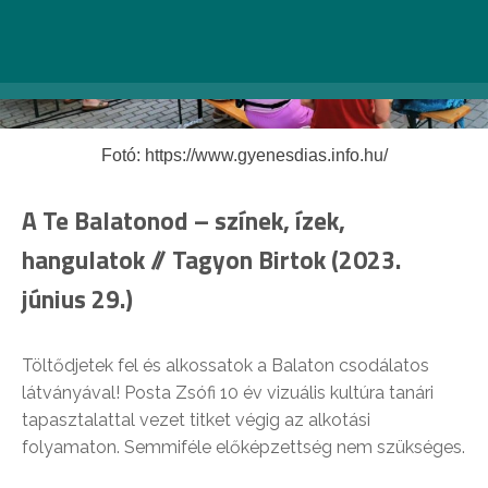
Fotó: https://www.gyenesdias.info.hu/
A Te Balatonod – színek, ízek,
hangulatok // Tagyon Birtok (2023.
június 29.)
Töltődjetek fel és alkossatok a Balaton csodálatos
látványával! Posta Zsófi 10 év vizuális kultúra tanári
tapasztalattal vezet titket végig az alkotási
folyamaton. Semmiféle előképzettség nem szükséges.