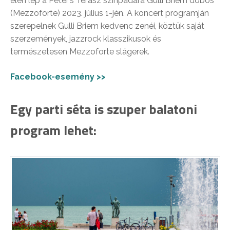
élén lép a Peter’s Terasz színpadára Gulli Briem dobos
(Mezzoforte) 2023. július 1-jén. A koncert programján
szerepelnek Gulli Briem kedvenc zenéi, köztük saját
szerzemények, jazzrock klasszikusok és
természetesen Mezzoforte slágerek.
Facebook-esemény >>
Egy parti séta is szuper balatoni
program lehet: