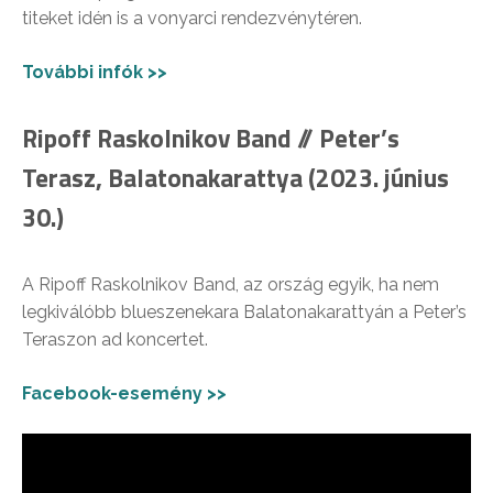
titeket idén is a vonyarci rendezvénytéren.
További infók >>
Ripoff Raskolnikov Band // Peter’s
Terasz, Balatonakarattya (2023. június
30.)
A Ripoff Raskolnikov Band, az ország egyik, ha nem
legkiválóbb blueszenekara Balatonakarattyán a Peter’s
Teraszon ad koncertet.
Facebook-esemény >>