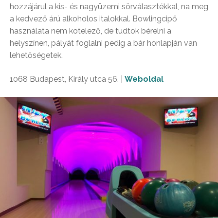
hozzájárul a kis- és nagyüzemi sörválasztékkal, na meg
a kedvező árú alkoholos italokkal. Bowlingcipő
használata nem kötelező, de tudtok bérelni a
helyszínen, pályát foglalni pedig a bár honlapján van
lehetőségetek.
1068 Budapest, Király utca 56. |
Weboldal