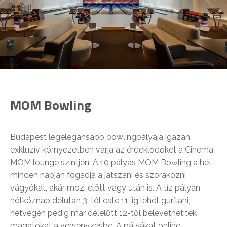
MOM Bowling
Budapest legelegánsabb bowlingpályája igazán
exkluzív környezetben várja az érdeklődőket a Cinema
MOM lounge szintjén. A 10 pályás MOM Bowling a hét
minden napján fogadja a játszani és szórakozni
vágyókat, akár mozi előtt vagy után is. A tíz pályán
hétköznap délután 3-tól este 11-ig lehet gurítani,
hétvégén pedig már délelőtt 12-től belevethetitek
magatokat a versenyzésbe. A pályákat online,