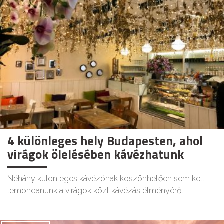
4 különleges hely Budapesten, ahol
virágok ölelésében kávézhatunk
Néhány különleges kávézónak köszönhetően sem kell
lemondanunk a virágok közt kávézás élményéről.