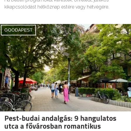
kikapcsolódást hétköznap estére vagy hétvégére.
GOODAPEST
Pest-budai andalgás: 9 hangulatos
utca a fővárosban romantikus