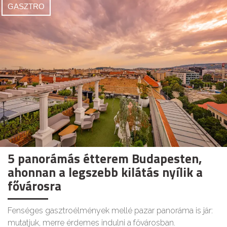
GASZTRO
5 panorámás étterem Budapesten,
ahonnan a legszebb kilátás nyílik a
fővárosra
Fenséges gasztroélmények mellé pazar panoráma is jár:
mutatjuk, merre érdemes indulni a fővárosban.