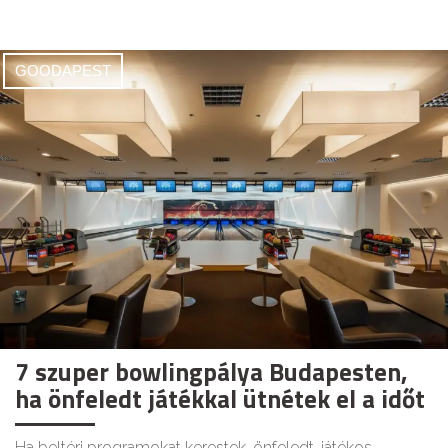
GOODAPEST
7 szuper bowlingpálya Budapesten,
ha önfeledt játékkal ütnétek el a időt
Ha beltéri programokat kerestek, önfeledt, játékos