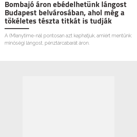
Bombajó áron ebédelhetünk lángost
Budapest belvárosában, ahol még a
tökéletes tészta titkát is tudják
A (M)anytime-nál pontosan azt kaphatjuk, amiért mentünk:
minőségi lángost, pénztárcabarát áron.