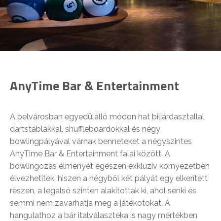
AnyTime Bar & Entertainment
A belvárosban egyedülálló módon hat biliárdasztallal,
dartstáblákkal, shuffleboardokkal és négy
bowlingpályával várnak benneteket a négyszintes
AnyTime Bar & Entertainment falai között. A
bowlingozás élményét egészen exkluzív környezetben
élvezhetitek, hiszen a négyből két pályát egy elkerített
részen, a legalsó szinten alakítottak ki, ahol senki és
semmi nem zavarhatja meg a játékotokat. A
hangulathoz a bár italválasztéka is nagy mértékben