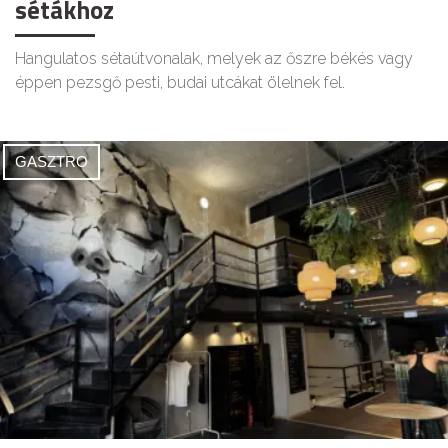
sétákhoz
Hangulatos sétaútvonalak, melyek az őszre békés vagy
éppen pezsgő pesti, budai utcákat ölelnek fel.
GASZTRO