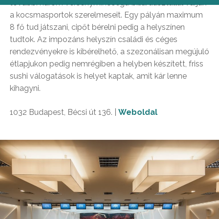
további három versenyminőségű biliárdasztallal várják
a kocsmasportok szerelmeseit. Egy pályán maximum
8 fő tud játszani, cipőt bérelni pedig a helyszínen
tudtok. Az impozáns helyszín családi és céges
rendezvényekre is kibérelhető, a szezonálisan megújuló
étlapjukon pedig nemrégiben a helyben készített, friss
sushi válogatások is helyet kaptak, amit kár lenne
kihagyni.
1032 Budapest, Bécsi út 136. |
Weboldal