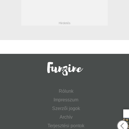
Rólunk
Impresszum
Szerzői jogok
Archív
Terjesztési pontok