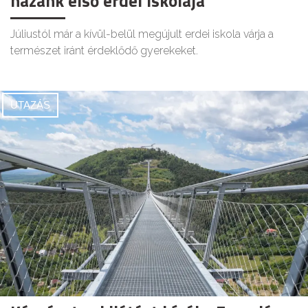
hazánk első erdei iskolája
Júliustól már a kívül-belül megújult erdei iskola várja a
természet iránt érdeklődő gyerekeket.
UTAZÁS