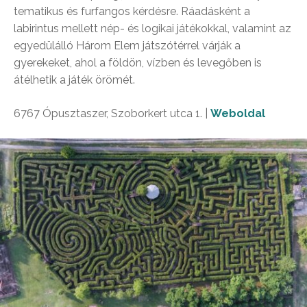
tematikus és furfangos kérdésre. Ráadásként a
labirintus mellett nép- és logikai játékokkal, valamint az
egyedülálló Három Elem játszótérrel várják a
gyerekeket, ahol a földön, vízben és levegőben is
átélhetik a játék örömét.
6767 Ópusztaszer, Szoborkert utca 1. |
Weboldal