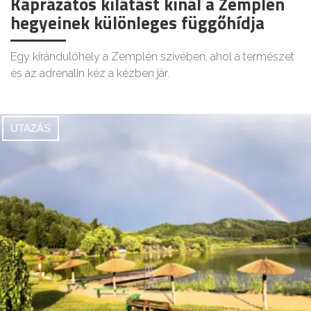
Káprázatos kilátást kínál a Zemplén
hegyeinek különleges függőhídja
Egy kirándulóhely a Zemplén szívében, ahol a természet
és az adrenalin kéz a kézben jár.
UTAZÁS