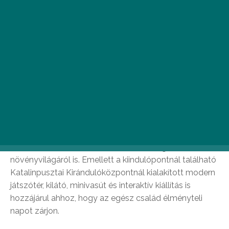
Gyadai tanösvény, Vác
Magyarország legnagyobb függőhídját rejti a
Budapesttől 40 kilométerre, a Börzsöny és a Naszály
között található Gyadai tanösvény, melynek bejárása
az egész család számára izgalmas élménynek
ígérkezik. A Gyadai-réten kialakított hat kilométeres
tanösvény bejárása önmagában is érdekes, de a 13
állomáson kihelyezett információs tábláknak
köszönhetően sokat tanulhatunk a térség állat- és
növényvilágáról is. Emellett a kiindulópontnál található
Katalinpusztai Kirándulóközpontnál kialakított modern
játszótér, kilátó, minivasút és interaktív kiállítás is
hozzájárul ahhoz, hogy az egész család élményteli
napot zárjon.