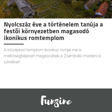
Nyolcszáz éve a történelem tanúja a
festői környezetben magasodó
ikonikus romtemplom
A középkori templom ikonikus romjai ma is
méltóságteljesen magasodnak a Zsámbéki-medence
szívében.