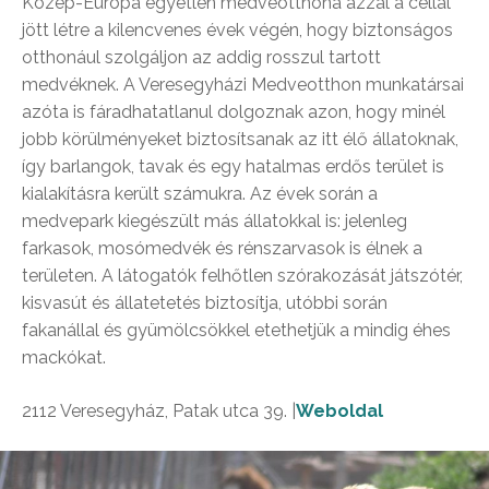
Közép-Európa egyetlen medveotthona azzal a céllal
jött létre a kilencvenes évek végén, hogy biztonságos
otthonául szolgáljon az addig rosszul tartott
medvéknek. A Veresegyházi Medveotthon munkatársai
azóta is fáradhatatlanul dolgoznak azon, hogy minél
jobb körülményeket biztosítsanak az itt élő állatoknak,
így barlangok, tavak és egy hatalmas erdős terület is
kialakításra került számukra. Az évek során a
medvepark kiegészült más állatokkal is: jelenleg
farkasok, mosómedvék és rénszarvasok is élnek a
területen. A látogatók felhőtlen szórakozását játszótér,
kisvasút és állatetetés biztosítja, utóbbi során
fakanállal és gyümölcsökkel etethetjük a mindig éhes
mackókat.
2112 Veresegyház, Patak utca 39. |
Weboldal