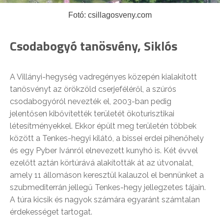
Fotó: csillagosveny.com
Csodabogyó tanösvény, Siklós
A Villányi-hegység vadregényes közepén kialakított
tanösvényt az örökzöld cserjeféléről, a szúrós
csodabogyóról nevezték el, 2003-ban pedig
jelentősen kibővítették területét ökoturisztikai
létesítményekkel. Ekkor épült meg területén többek
között a Tenkes-hegyi kilátó, a bissei erdei pihenőhely
és egy Pyber Ivánról elnevezett kunyhó is. Két évvel
ezelőtt aztán körtúrává alakították át az útvonalat,
amely 11 állomáson keresztül kalauzol el bennünket a
szubmediterrán jellegű Tenkes-hegy jellegzetes tájain.
A túra kicsik és nagyok számára egyaránt számtalan
érdekességet tartogat.