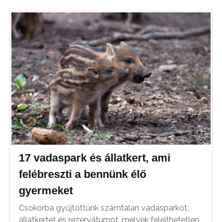
17 vadaspark és állatkert, ami
felébreszti a bennünk élő
gyermeket
Csokorba gyűjtöttünk számtalan vadasparkot,
állatkertet és rezervátumot, melyek felejthetetlen