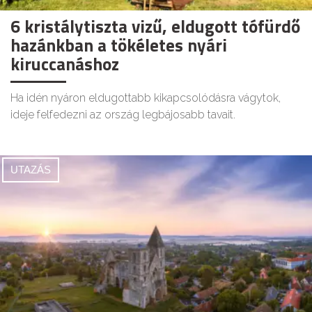
6 kristálytiszta vizű, eldugott tófürdő
hazánkban a tökéletes nyári
kiruccanáshoz
Ha idén nyáron eldugottabb kikapcsolódásra vágytok,
ideje felfedezni az ország legbájosabb tavait.
UTAZÁS