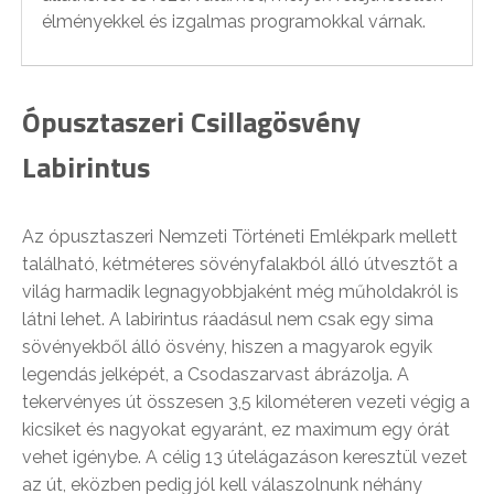
élményekkel és izgalmas programokkal várnak.
Ópusztaszeri Csillagösvény
Labirintus
Az ópusztaszeri Nemzeti Történeti Emlékpark mellett
található, kétméteres sövényfalakból álló útvesztőt a
világ harmadik legnagyobbjaként még műholdakról is
látni lehet. A labirintus ráadásul nem csak egy sima
sövényekből álló ösvény, hiszen a magyarok egyik
legendás jelképét, a Csodaszarvast ábrázolja. A
tekervényes út összesen 3,5 kilométeren vezeti végig a
kicsiket és nagyokat egyaránt, ez maximum egy órát
vehet igénybe. A célig 13 útelágazáson keresztül vezet
az út, eközben pedig jól kell válaszolnunk néhány