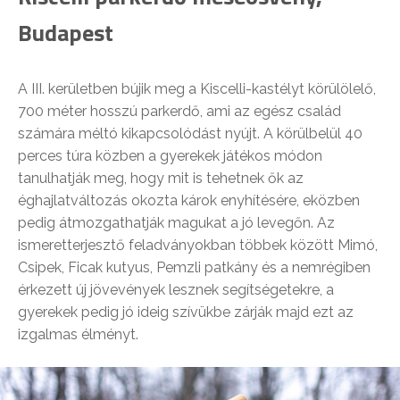
Budapest
A III. kerületben bújik meg a Kiscelli-kastélyt körülölelő,
700 méter hosszú parkerdő, ami az egész család
számára méltó kikapcsolódást nyújt. A körülbelül 40
perces túra közben a gyerekek játékos módon
tanulhatják meg, hogy mit is tehetnek ők az
éghajlatváltozás okozta károk enyhítésére, eközben
pedig átmozgathatják magukat a jó levegőn. Az
ismeretterjesztő feladványokban többek között Mimó,
Csipek, Ficak kutyus, Pemzli patkány és a nemrégiben
érkezett új jövevények lesznek segítségetekre, a
gyerekek pedig jó ideig szívükbe zárják majd ezt az
izgalmas élményt.