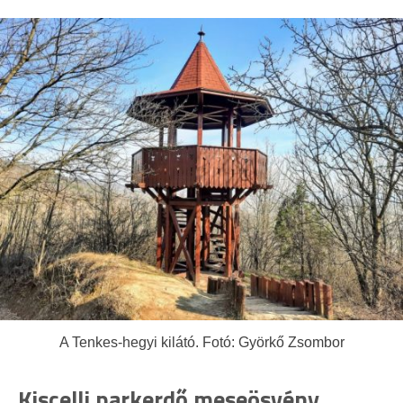
A Tenkes-hegyi kilátó. Fotó: Györkő Zsombor
Kiscelli parkerdő meseösvény,