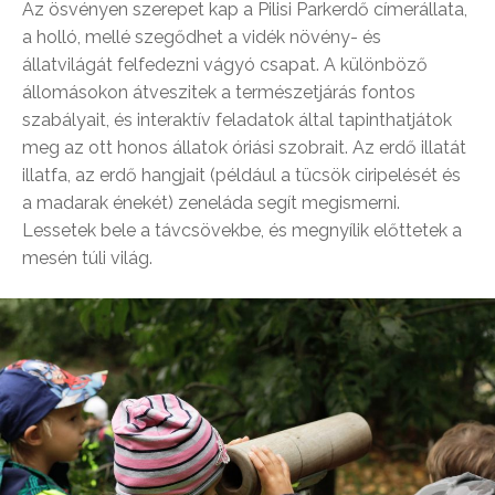
Az ösvényen szerepet kap a Pilisi Parkerdő címerállata,
a holló, mellé szegődhet a vidék növény- és
állatvilágát felfedezni vágyó csapat. A különböző
állomásokon átveszitek a természetjárás fontos
szabályait, és interaktív feladatok által tapinthatjátok
meg az ott honos állatok óriási szobrait. Az erdő illatát
illatfa, az erdő hangjait (például a tücsök ciripelését és
a madarak énekét) zeneláda segít megismerni.
Lessetek bele a távcsövekbe, és megnyílik előttetek a
mesén túli világ.