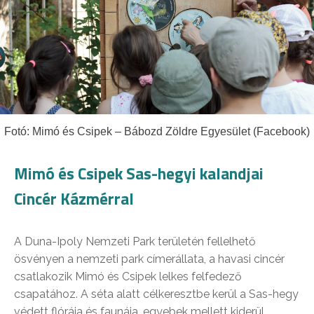
Fotó: Mimó és Csipek – Bábozd Zöldre Egyesület (Facebook)
Mimó és Csipek Sas-hegyi kalandjai
Cincér Kázmérral
A Duna-Ipoly Nemzeti Park területén fellelhető
ösvényen a nemzeti park címerállata, a havasi cincér
csatlakozik Mimó és Csipek lelkes felfedező
csapatához. A séta alatt célkeresztbe kerül a Sas-hegy
védett flórája és faunája, egyebek mellett kiderül,