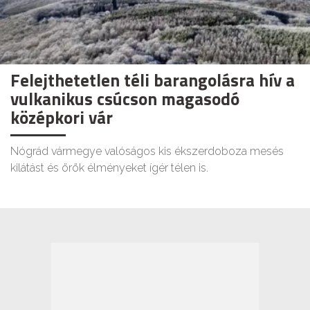
Felejthetetlen téli barangolásra hív a
vulkanikus csúcson magasodó
középkori vár
Nógrád vármegye valóságos kis ékszerdoboza mesés
kilátást és örök élményeket ígér télen is.