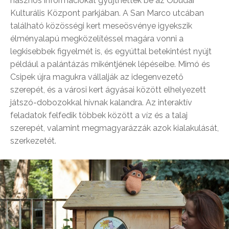
hasznos információkat gyűjthettek be az Óbudai
Kulturális Központ parkjában. A San Marco utcában
található közösségi kert meseösvénye igyekszik
élményalapú megközelítéssel magára vonni a
legkisebbek figyelmét is, és egyúttal betekintést nyújt
például a palántázás mikéntjének lépéseibe. Mimó és
Csipek újra magukra vállalják az idegenvezető
szerepét, és a városi kert ágyásai között elhelyezett
játszó-dobozokkal hívnak kalandra. Az interaktív
feladatok felfedik többek között a víz és a talaj
szerepét, valamint megmagyarázzák azok kialakulását,
szerkezetét.