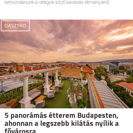
lemondanunk a virágok közt kávézás élményéről.
GASZTRO
5 panorámás étterem Budapesten,
ahonnan a legszebb kilátás nyílik a
fővárosra