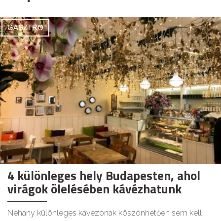
GASZTRO
4 különleges hely Budapesten, ahol
virágok ölelésében kávézhatunk
Néhány különleges kávézónak köszönhetően sem kell