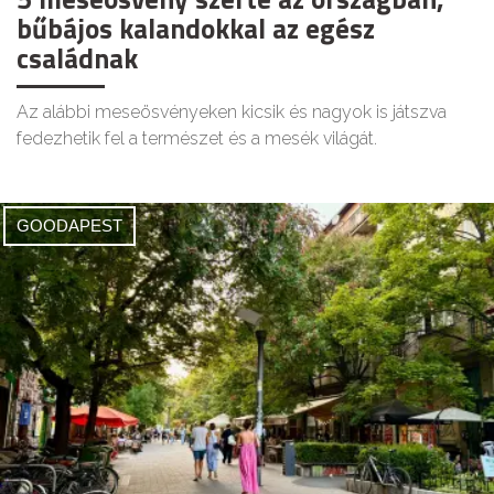
bűbájos kalandokkal az egész
családnak
Az alábbi meseösvényeken kicsik és nagyok is játszva
fedezhetik fel a természet és a mesék világát.
GOODAPEST