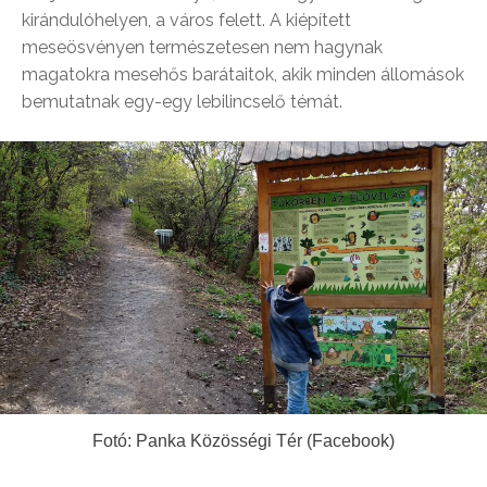
kirándulóhelyen, a város felett. A kiépített
meseösvényen természetesen nem hagynak
magatokra mesehős barátaitok, akik minden állomások
bemutatnak egy-egy lebilincselő témát.
Fotó: Panka Közösségi Tér (Facebook)