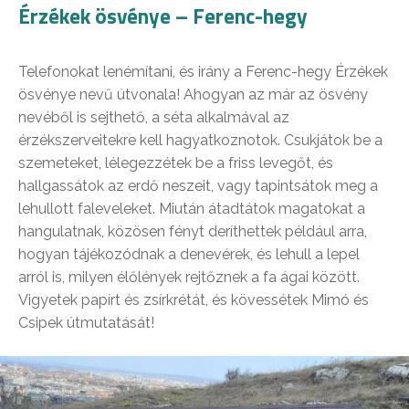
Érzékek ösvénye – Ferenc-hegy
Telefonokat lenémítani, és irány a Ferenc-hegy Érzékek
ösvénye nevű útvonala! Ahogyan az már az ösvény
nevéből is sejthető, a séta alkalmával az
érzékszerveitekre kell hagyatkoznotok. Csukjátok be a
szemeteket, lélegezzétek be a friss levegőt, és
hallgassátok az erdő neszeit, vagy tapintsátok meg a
lehullott faleveleket. Miután átadtátok magatokat a
hangulatnak, közösen fényt deríthettek például arra,
hogyan tájékozódnak a denevérek, és lehull a lepel
arról is, milyen élőlények rejtőznek a fa ágai között.
Vigyetek papírt és zsírkrétát, és kövessétek Mimó és
Csipek útmutatását!