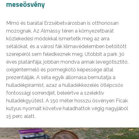
meseösvény
Mimó és barátai Erzsébetvárosban is otthonosan
mozognak. Az Almássy téren a környezetbarát
közlekedési módokkal ismertetik meg az arra
sétálókat, és a városi fák klímavédelemben betöltött
szerepéről sem feledkeznek meg. Utóbbit a park 30
éves platánfája, jobban mondva annak levegőtisztító,
oxigéntermelő és pormegkötő képessége által
prezentálják. A séta egyik állomása bemutatja a
hulladékpiramist, azaz a hulladékkezelés ötlépcsős
fontossági sorrendjét, beleértve a szelektív
hulladékgyűtést. A 150 méter hosszú ösvényen Ficak
kutyus nyomait követve haladhattok végig nagyjából
15 perc alatt.