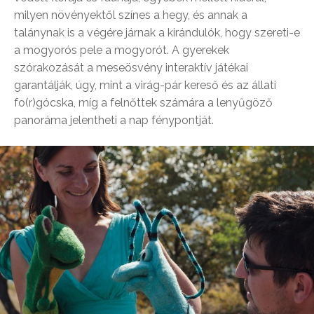
milyen növényektől színes a hegy, és annak a
talánynak is a végére járnak a kirándulók, hogy szereti-e
a mogyorós pele a mogyorót. A gyerekek
szórakozását a meseösvény interaktív játékai
garantálják, úgy, mint a virág-pár kereső és az állati
fo(r)gócska, míg a felnőttek számára a lenyűgöző
panoráma jelentheti a nap fénypontját.