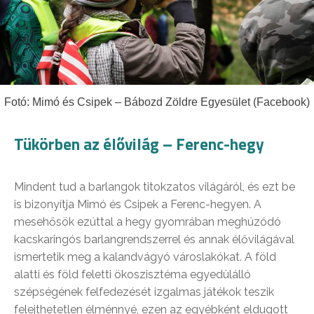
Fotó: Mimó és Csipek – Bábozd Zöldre Egyesület (Facebook)
Tükörben az élővilág – Ferenc-hegy
Mindent tud a barlangok titokzatos világáról, és ezt be
is bizonyítja Mimó és Csipek a Ferenc-hegyen. A
mesehősök ezúttal a hegy gyomrában meghúzódó
kacskaringós barlangrendszerrel és annak élővilágával
ismertetik meg a kalandvágyó városlakókat. A föld
alatti és föld feletti ökoszisztéma egyedülálló
szépségének felfedezését izgalmas játékok teszik
felejthetetlen élménnyé, ezen az egyébként eldugott