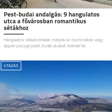
Pest-budai andalgás: 9 hangulatos
utca a fővárosban romantikus
sétákhoz
Hangulatos sétaútvonalak, melyek az őszre békés vagy
éppen pezsgő pesti, budai utcákat ölelnek fel.
UTAZÁS