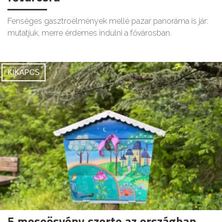
Fenséges gasztroélmények mellé pazar panoráma is jár:
mutatjuk, merre érdemes indulni a fővárosban.
KIKAPCS
5 meseösvény szerte az országban,