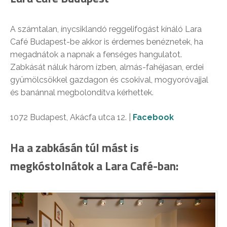
A számtalan, ínycsiklandó reggelifogást kínáló Lara
Café Budapest-be akkor is érdemes benéznetek, ha
megadnátok a napnak a fenséges hangulatot.
Zabkását náluk három ízben, almás-fahéjasan, erdei
gyümölcsökkel gazdagon és csokival, mogyoróvajjal
és banánnal megbolondítva kérhettek.
1072 Budapest, Akácfa utca 12. |
Facebook
Ha a zabkásán túl mást is
megkóstolnátok a Lara Café-ban: