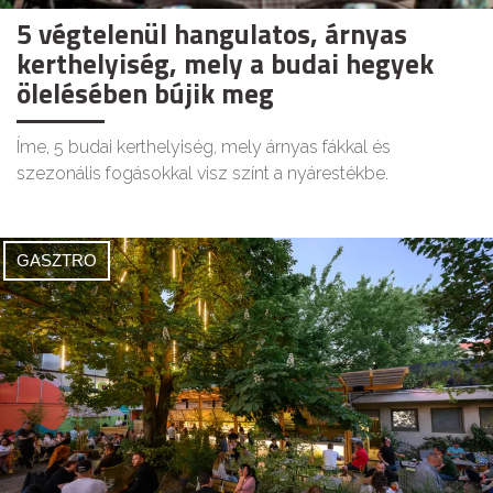
5 végtelenül hangulatos, árnyas
kerthelyiség, mely a budai hegyek
ölelésében bújik meg
Íme, 5 budai kerthelyiség, mely árnyas fákkal és
szezonális fogásokkal visz színt a nyárestékbe.
GASZTRO