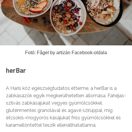
Fotó: Fågel by artizán Facebook-oldala
herBar
A Haris köz egészségtudatos étterme, a herBar is a
zabkásázók egyik megkerülhetetlen állomása. Fahéjas-
szilvás zabkásájukat vegyes gyümölcsökkel,
gluténmentes granolával és agavé sziruppal, míg
étcsokis-mogyorós kásájukat friss gyümölcsökkel és
karamellöntettel teszik ellenállhatatlanná.