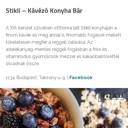
Stikli – Kávézó Konyha Bár
A XIII. kerület szívében otthonra lelt Stikli konyháján a
finom kávék és még annál is finomabb fogások mellett
tökéletesen megfér a reggeli zabkása. Az
adalékanyag-mentes reggeli fogásban a friss és
vitaminsdús gyümölcsök mézzel és kakaóbabtörettel
olvadnak össze.
1134 Budapest, Taksony u. 9. |
Facebook