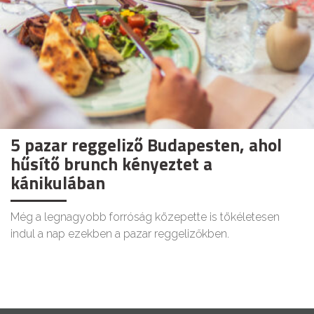
5 pazar reggeliző Budapesten, ahol
hűsítő brunch kényeztet a
kánikulában
Még a legnagyobb forróság közepette is tökéletesen
indul a nap ezekben a pazar reggelizőkben.