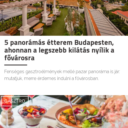
5 panorámás étterem Budapesten,
ahonnan a legszebb kilátás nyílik a
fővárosra
Fenséges gasztroélmények mellé pazar panoráma is jár:
mutatjuk, merre érdemes indulni a fővárosban.
GASZTRO