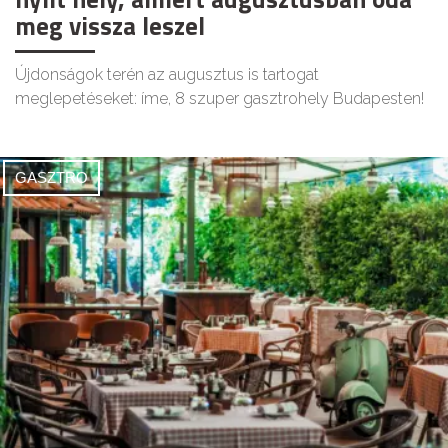
meg vissza leszel
Újdonságok terén az augusztus is tartogat
meglepetéseket: íme, 8 szuper gasztrohely Budapesten!
GASZTRO