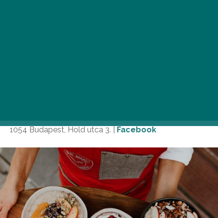
Fågel by artizán
A főváros első és egyetlen zabkásázójában, a Fågel by
artizán-ban napról napra kreatívnál is kreatívabb és
mennyei zabkásákkal várják a korán vagy későn
reggelizni vágyókat. Náluk az állandó és naponta
változó édes mellett sós zabkásaalapra halmozott
ínyencségeket is kóstolhattok.
1054 Budapest, Hold utca 3. |
Facebook