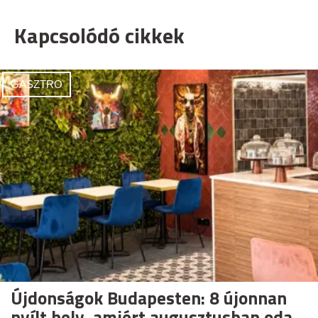
Kapcsolódó cikkek
GASZTRO
Újdonságok Budapesten: 8 újonnan
nyílt hely, amiért augusztusban oda