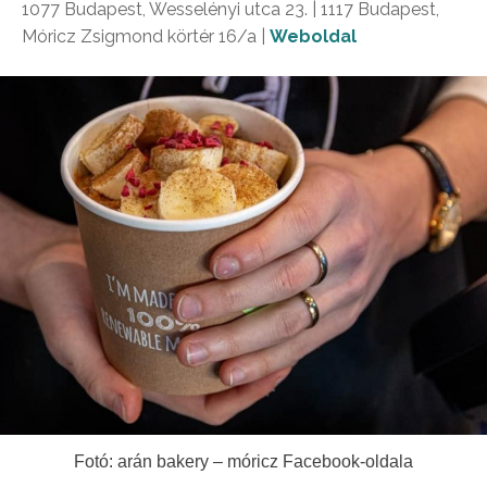
1077 Budapest, Wesselényi utca 23. | 1117 Budapest,
Móricz Zsigmond körtér 16/a |
Weboldal
Fotó: arán bakery – móricz Facebook-oldala