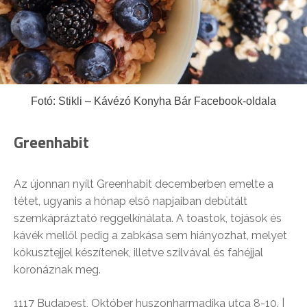
Fotó: Stikli – Kávézó Konyha Bár Facebook-oldala
Greenhabit
Az újonnan nyílt Greenhabit decemberben emelte a
tétet, ugyanis a hónap első napjaiban debütált
szemkápráztató reggelkínálata. A toastok, tojások és
kávék mellől pedig a zabkása sem hiányozhat, melyet
kókusztejjel készítenek, illetve szilvával és fahéjjal
koronáznak meg.
1117 Budapest, Október huszonharmadika utca 8-10. |