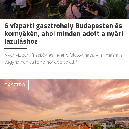
6 vízparti gasztrohely Budapesten és
környékén, ahol minden adott a nyári
lazuláshoz
Nyár, vízpart, frissítők és ínyenc falatok hada – mi másra is
vágyhatnánk a forró hónapok alatt?
GASZTRO