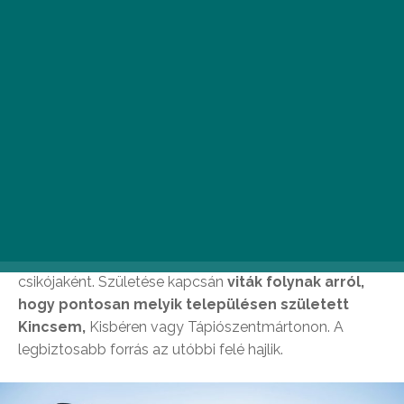
születik
Bár nehéz elvonatkoztatni a sokat játszott és sokat
látott, 2017 óta szinte folyamatosan a porondon lévő,
Herendi Gábor rendezte Kincsem filmtől, a valóság az,
hogy bár az alkotás bemutat valóságos eseményeket,
a csodakanca és gazdája élete
számos
vonatkozásban eltér a filmben látottaktól.
Kincsem 1874. március 17-én látta meg a napvilágot,
Blaskovich Ernő Waternymph nevű lovának
csikójaként. Születése kapcsán
viták folynak arról,
hogy pontosan melyik településen született
Kincsem,
Kisbéren vagy Tápiószentmártonon. A
legbiztosabb forrás az utóbbi felé hajlik.