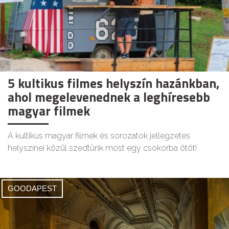
5 kultikus filmes helyszín hazánkban,
ahol megelevenednek a leghíresebb
magyar filmek
A kultikus magyar filmek és sorozatok jellegzetes
helyszínei közül szedtünk most egy csokorba ötöt!
GOODAPEST