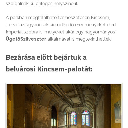
szolgálnak különleges helyszínéül.
A parkban megtalálható természetesen Kincsem,
illetve az ugyancsak kiemelkedő eredményeket elért
Imperiál szobra is, melyeket akár egy hagyományos
ÜgetőSzilveszter
alkalmával is megtekinthettek.
Bezárása előtt bejártuk a
belvárosi Kincsem-palotát: