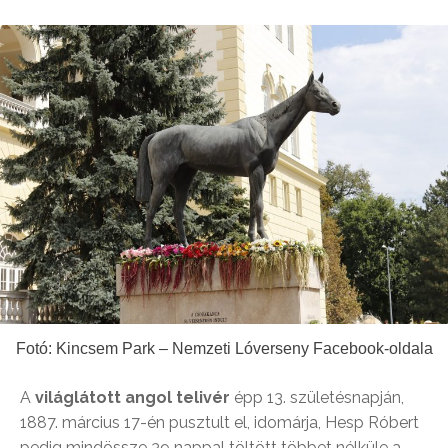
Fotó: Kincsem Park – Nemzeti Lóverseny Facebook-oldala
A
világlátott angol telivér
épp 13. születésnapján,
1887. március 17-én pusztult el, idomárja, Hesp Róbert
pedig mindössze 39 nappal töltött többet nélküle a