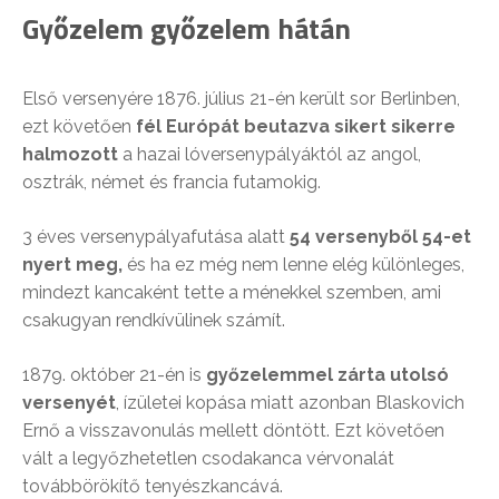
Győzelem győzelem hátán
Első versenyére 1876. július 21-én került sor Berlinben,
ezt követően
fél Európát beutazva sikert sikerre
halmozott
a hazai lóversenypályáktól az angol,
osztrák, német és francia futamokig.
3 éves versenypályafutása alatt
54 versenyből 54-et
nyert meg,
és ha ez még nem lenne elég különleges,
mindezt kancaként tette a ménekkel szemben, ami
csakugyan rendkívülinek számít.
1879. október 21-én is
győzelemmel zárta utolsó
versenyét
, ízületei kopása miatt azonban Blaskovich
Ernő a visszavonulás mellett döntött. Ezt követően
vált a legyőzhetetlen csodakanca vérvonalát
továbbörökítő tenyészkancává.