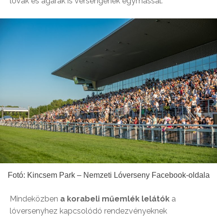
lovak és agarak is versengenek egymással.
Fotó: Kincsem Park – Nemzeti Lóverseny Facebook-oldala
Mindeközben
a korabeli műemlék lelátók
a
lóversenyhez kapcsolódó rendezvényeknek