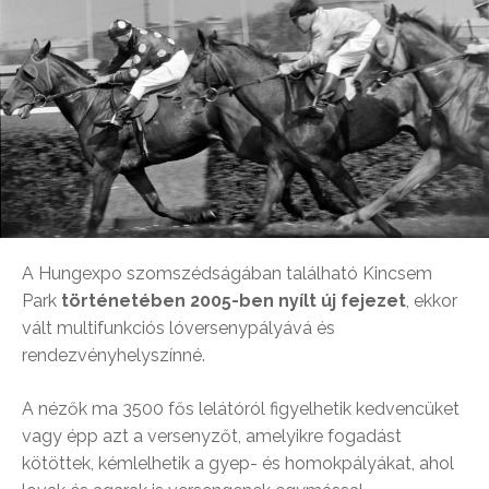
A Hungexpo szomszédságában található Kincsem
Park
történetében 2005-ben nyílt új fejezet
, ekkor
vált multifunkciós lóversenypályává és
rendezvényhelyszínné.
A nézők ma 3500 fős lelátóról figyelhetik kedvencüket
vagy épp azt a versenyzőt, amelyikre fogadást
kötöttek, kémlelhetik a gyep- és homokpályákat, ahol