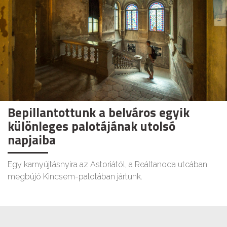
Bepillantottunk a belváros egyik
különleges palotájának utolsó
napjaiba
Egy karnyújtásnyira az Astoriától, a Reáltanoda utcában
megbújó Kincsem-palotában jártunk.