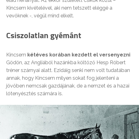
elad néhányat. Az ekkor született csikók közül –
Kincsem kivételével, aki nem tetszett eléggé a
vevőknek -, végül mind elkelt.
Csiszolatlan gyémánt
Kincsem
kétéves korában kezdett el versenyezni
Gödön, az Angliából hazánkba költöző Hesp Róbert
tréner szárnyai alatt. Ezidáig senki nem volt tudatában
annak, hogy Kincsem milyen sokat fog jelenteni a
jövőben nemcsak gazdájának, de a nemzet és a hazai
lótenyésztés számára is.