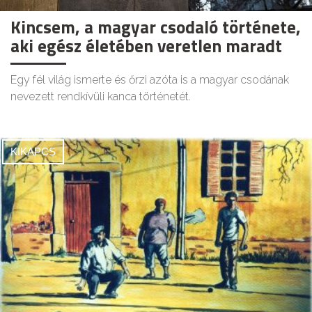
Kincsem, a magyar csodaló története,
aki egész életében veretlen maradt
Egy fél világ ismerte és őrzi azóta is a magyar csodának
nevezett rendkívüli kanca történetét.
KIKAPCS