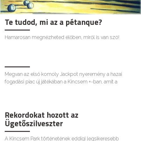
Te tudod, mi az a pétanque?
Hamarosan megnézheted élőben, miről is van szó!
Megvan az első komoly Jackpot nyeremény a hazai
fogadási piac új játékában a Kincsem +-ban, amit a
Rekordokat hozott az
Ügetőszilveszter
A Kincsem Park történetének eddigi legsikeresebb