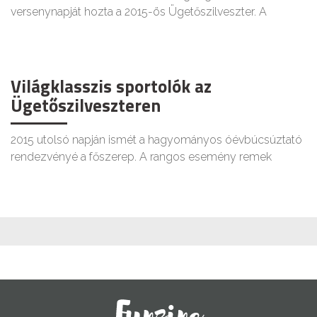
versenynapját hozta a 2015-ös Ügetőszilveszter. A
Világklasszis sportolók az
Ügetőszilveszteren
2015 utolsó napján ismét a hagyományos óévbúcsúztató
rendezvényé a főszerep. A rangos esemény remek