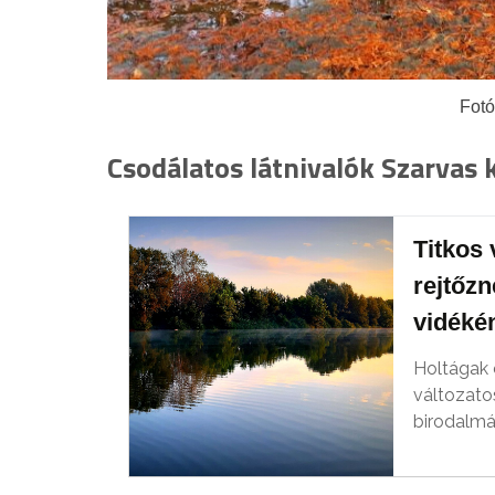
Fotó
Csodálatos látnivalók Szarvas 
Titkos 
rejtőzn
vidéké
Holtágak é
változatos
birodalmá