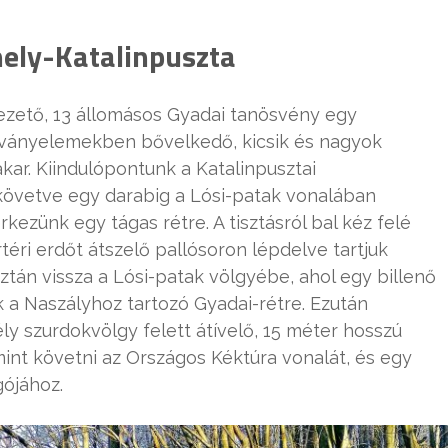
ely-Katalinpuszta
ezető, 13 állomásos Gyadai tanösvény egy
tványelemekben bővelkedő, kicsik és nagyok
kar. Kiindulópontunk a Katalinpusztai
 követve egy darabig a Lósi-patak vonalában
kezünk egy tágas rétre. A tisztásról bal kéz felé
téri erdőt átszelő pallósoron lépdelve tartjuk
ztán vissza a Lósi-patak völgyébe, ahol egy billenő
k a Naszályhoz tartozó Gyadai-rétre. Ezután
ly szurdokvölgy felett átívelő, 15 méter hosszú
mint követni az Országos Kéktúra vonalát, és egy
gójához.