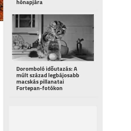
hónapjára
Doromboló időutazás: A
múlt század legbájosabb
macskás pillanatai
Fortepan-fotókon