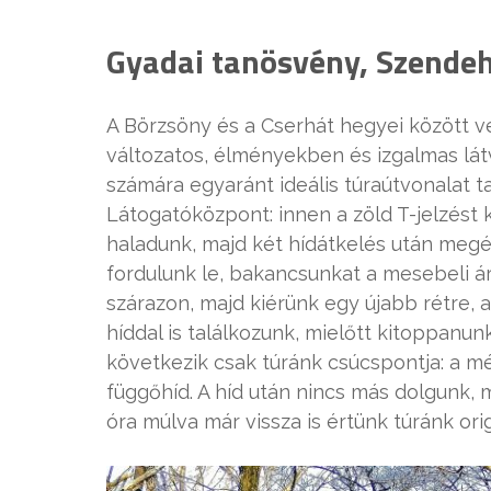
Gyadai tanösvény, Szendeh
A Börzsöny és a Cserhát hegyei között v
változatos, élményekben és izgalmas lá
számára egyaránt ideális túraútvonalat ta
Látogatóközpont: innen a zöld T-jelzést
haladunk, majd két hídátkelés után megér
fordulunk le, bakancsunkat a mesebeli ár
szárazon, majd kiérünk egy újabb rétre, a
híddal is találkozunk, mielőtt kitoppanun
következik csak túránk csúcspontja: a mé
függőhíd. A híd után nincs más dolgunk, 
óra múlva már vissza is értünk túránk ori