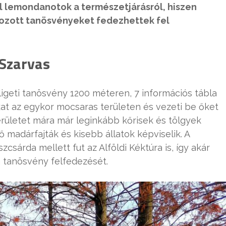
l lemondanotok a természetjárásról, hiszen
tozott tanösvényeket fedezhettek fel
 Szarvas
ligeti tanösvény 1200 méteren, 7 információs tábla
kat az egykor mocsaras területen és vezeti be őket
erületet mára már leginkább kőrisek és tölgyek
ő madárfajták és kisebb állatok képviselik. A
csárda mellett fut az Alföldi Kéktúra is, így akár
a tanösvény felfedezését.