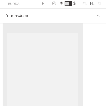
EN
HU
SL
BURDA
ÚJDONSÁGOK