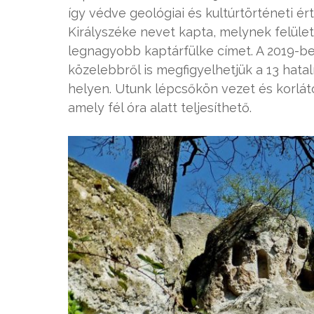
így védve geológiai és kultúrtörténeti é
Királyszéke nevet kapta, melynek felület
legnagyobb kaptárfülke címet. A 2019-
közelebbről is megfigyelhetjük a 13 hata
helyen. Utunk lépcsőkön vezet és korlát
amely fél óra alatt teljesíthető.