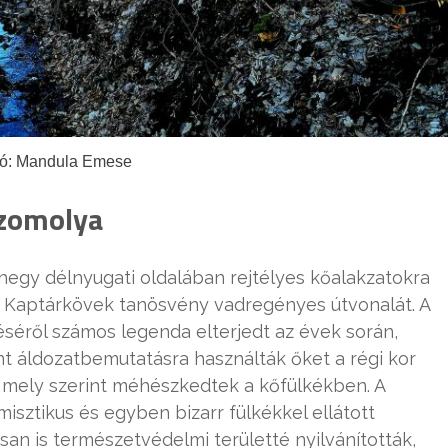
tó: Mandula Emese
Szomolya
egy délnyugati oldalában rejtélyes kőalakzatokra
 Kaptárkövek tanösvény vadregényes útvonalát. A
séről számos legenda elterjedt az évek során,
nt áldozatbemutatásra használták őket a régi kor
k, mely szerint méhészkedtek a kőfülkékben. A
isztikus és egyben bizarr fülkékkel ellátott
an is természetvédelmi területté nyilvánították,