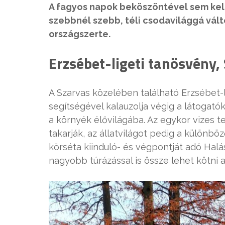
A fagyos napok beköszöntével sem kel
szebbnél szebb, téli csodavilággá vál
országszerte.
Erzsébet-ligeti tanösvény,
A Szarvas közelében található Erzsébet-
segítségével kalauzolja végig a látogató
a környék élővilágába. Az egykor vizes t
takarják, az állatvilágot pedig a különböz
körséta kiinduló- és végpontját adó Halász
nagyobb túrázással is össze lehet kötni 