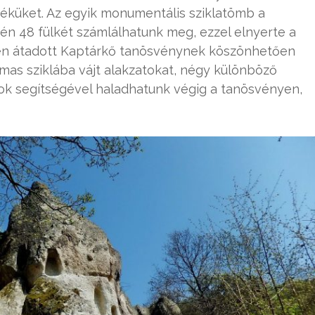
rtéküket. Az egyik monumentális sziklatömb a
én 48 fülkét számlálhatunk meg, ezzel elnyerte a
ben átadott Kaptárkő tanösvénynek köszönhetően
lmas sziklába vájt alakzatokat, négy különböző
ok segítségével haladhatunk végig a tanösvényen,