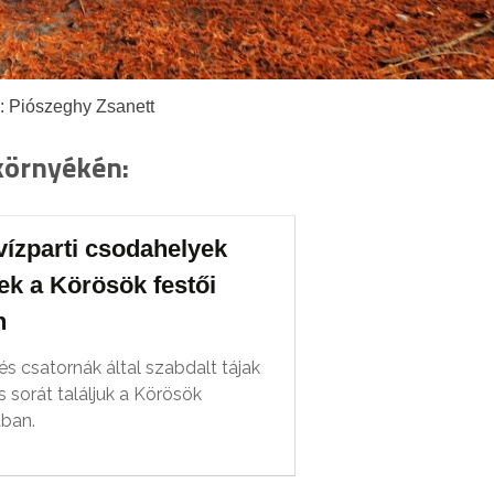
: Piószeghy Zsanett
környékén:
vízparti csodahelyek
ek a Körösök festői
n
s csatornák által szabdalt tájak
 sorát találjuk a Körösök
ban.