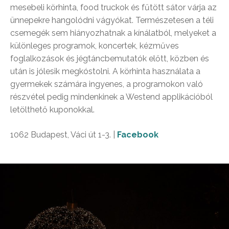
mesebeli körhinta, food truckok és fűtött sátor várja az
ünnepekre hangolódni vágyókat. Természetesen a téli
csemegék sem hiányozhatnak a kínálatból, melyeket a
különleges programok, koncertek, kézműves
foglalkozások és jégtáncbemutatók előtt, közben és
után is jólesik megkóstolni. A körhinta használata a
gyermekek számára ingyenes, a programokon való
részvétel pedig mindenkinek a Westend applikációból
letölthető kuponokkal.
1062 Budapest, Váci út 1-3. |
Facebook