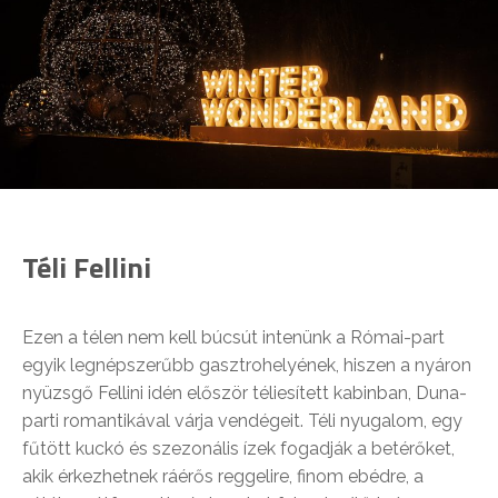
Téli Fellini
Ezen a télen nem kell búcsút intenünk a Római-part
egyik legnépszerűbb gasztrohelyének, hiszen a nyáron
nyüzsgő Fellini idén először téliesített kabinban, Duna-
parti romantikával várja vendégeit. Téli nyugalom, egy
fűtött kuckó és szezonális ízek fogadják a betérőket,
akik érkezhetnek ráérős reggelire, finom ebédre, a