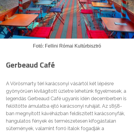
Fotó: Fellini Római Kultúrbisztró
Gerbeaud Café
A Vörösmarty téri karácsonyi vásártól két lépésre
gyönyörűen kivilágított üzletre lehetünk figyelmesek, a
legendás Gerbeaud Café ugyanis idén decemberben is
felöltötte ámulatba ejtő karácsonyi ruháját. Az 1858-
ban megnyitott kávéházban feldíszített karácsonyfák,
hangulatos fények és természetesen kifogástalan
sütemények, valamint forró italok fogadják a