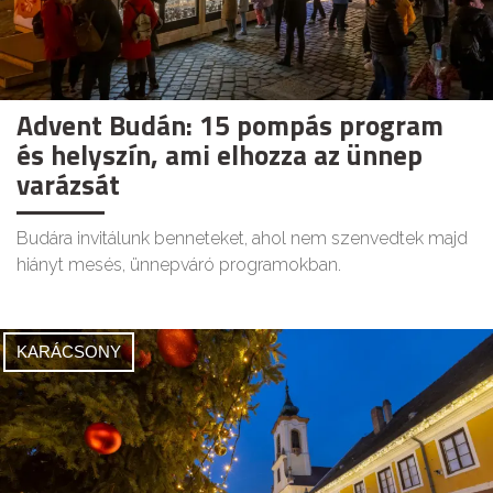
Advent Budán: 15 pompás program
és helyszín, ami elhozza az ünnep
varázsát
Budára invitálunk benneteket, ahol nem szenvedtek majd
hiányt mesés, ünnepváró programokban.
KARÁCSONY