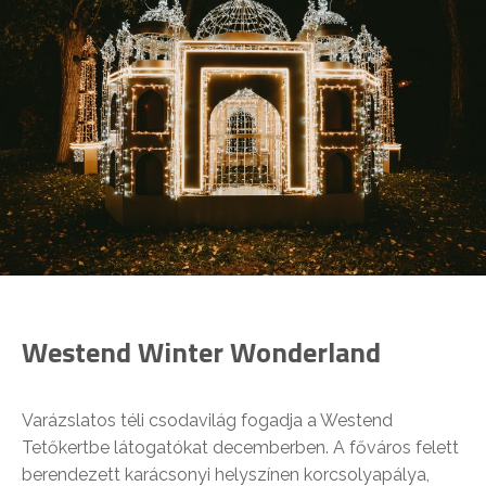
Westend Winter Wonderland
Varázslatos téli csodavilág fogadja a Westend
Tetőkertbe látogatókat decemberben. A főváros felett
berendezett karácsonyi helyszínen korcsolyapálya,