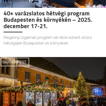
40+ varázslatos hétvégi program
Budapesten és környékén – 2025.
december 17-21.
Megannyi izgalmas program vár rátok advent utolsó
hétvégéjén Budapesten és környékén.
GOODAPEST