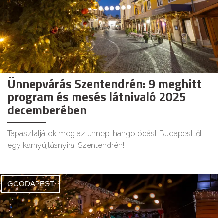
Ünnepvárás Szentendrén: 9 meghitt
program és mesés látnivaló 2025
decemberében
Tapasztaljátok meg az ünnepi hangolódást Budapesttől
egy karnyújtásnyira, Szentendrén!
GOODAPEST