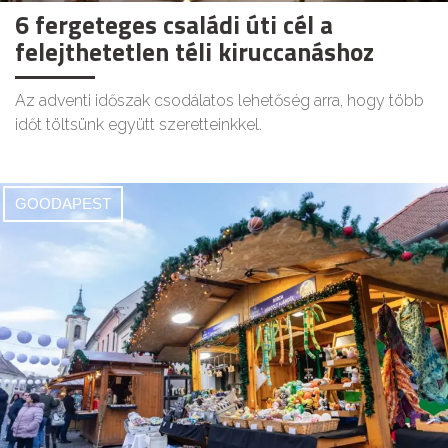
6 fergeteges családi úti cél a
felejthetetlen téli kiruccanáshoz
Az adventi időszak csodálatos lehetőség arra, hogy több
időt töltsünk együtt szeretteinkkel.
GOODAPEST