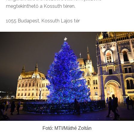
megtekinthető a Kossuth téren.
1055 Budapest, Kossuth Lajos tér
Fotó: MTI/Máthé Zoltán