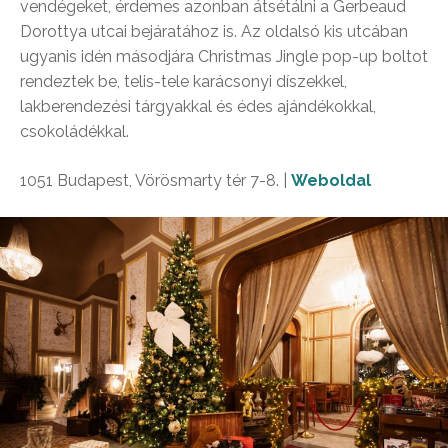
vendégeket, érdemes azonban átsétálni a Gerbeaud
Dorottya utcai bejáratához is. Az oldalsó kis utcában
ugyanis idén másodjára Christmas Jingle pop-up boltot
rendeztek be, telis-tele karácsonyi díszekkel,
lakberendezési tárgyakkal és édes ajándékokkal,
csokoládékkal.
1051 Budapest, Vörösmarty tér 7-8. |
Weboldal