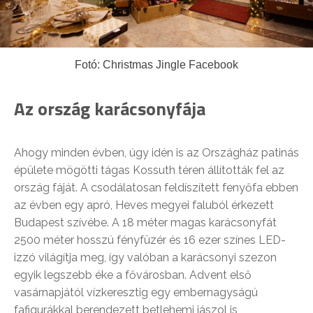
Fotó: Christmas Jingle Facebook
Az ország karácsonyfája
Ahogy minden évben, úgy idén is az Országház patinás
épülete mögötti tágas Kossuth téren állították fel az
ország fáját. A csodálatosan feldíszített fenyőfa ebben
az évben egy apró, Heves megyei faluból érkezett
Budapest szívébe. A 18 méter magas karácsonyfát
2500 méter hosszú fényfüzér és 16 ezer színes LED-
izzó világítja meg, így valóban a karácsonyi szezon
egyik legszebb éke a fővárosban. Advent első
vasárnapjától vízkeresztig egy embernagyságú
fafigurákkal berendezett betlehemi jászol is