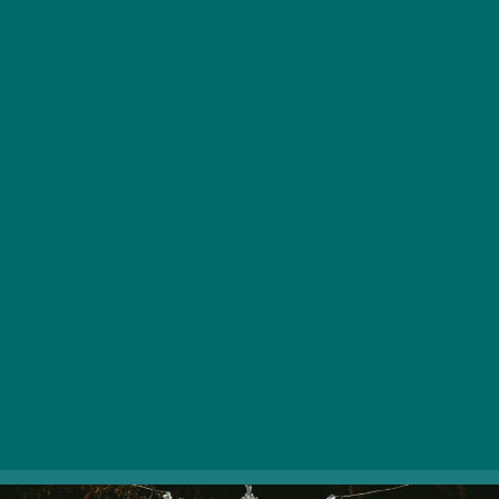
Mindössze két nap kivételével (december 12. és 24.)
minden este 21 óráig várja látogatóit a Palatinus fürdő
területén található fények birodalma, a Lumina Park. Az
egészen 2023. február 15-ig látogatható mesebeli
világban különleges fény- és hangjátékok mentén
tehetünk nem mindennapi sétát. Az őszi-téli estéket és
korábban négy lengyel várost is beragyogó
látványosság a legkorszerűbb energiatakarékos LED-
világítással működik, felejthetetlen élményt nyújtva
kicsiknek és nagyoknak egyaránt.
1003 Budapest, Soó Rezső sétány 1. (Palatinus fürdő) |
Weboldal