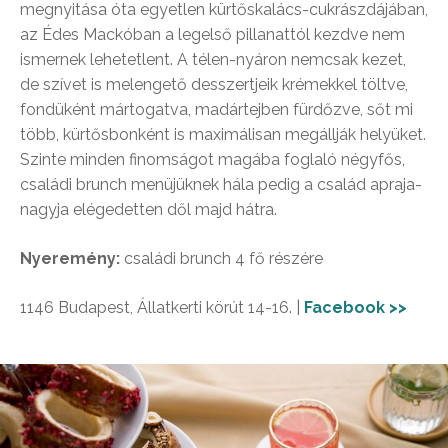
megnyitása óta egyetlen kürtőskalács-cukrászdájában,
az Édes Mackóban a legelső pillanattól kezdve nem
ismernek lehetetlent. A télen-nyáron nemcsak kezet,
de szívet is melengető desszertjeik krémekkel töltve,
fondüként mártogatva, madártejben fürdőzve, sőt mi
több, kürtősbonként is maximálisan megállják helyüket.
Szinte minden finomságot magába foglaló négyfős,
családi brunch menüjüknek hála pedig a család apraja-
nagyja elégedetten dől majd hátra.
Nyeremény:
családi brunch 4 fő részére
1146 Budapest, Állatkerti körút 14-16. |
Facebook >>