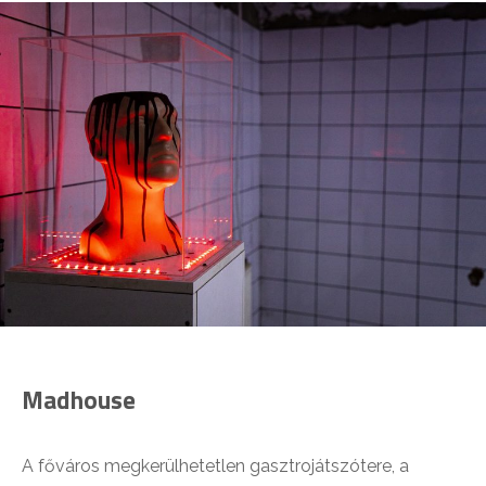
Madhouse
A főváros megkerülhetetlen gasztrojátszótere, a