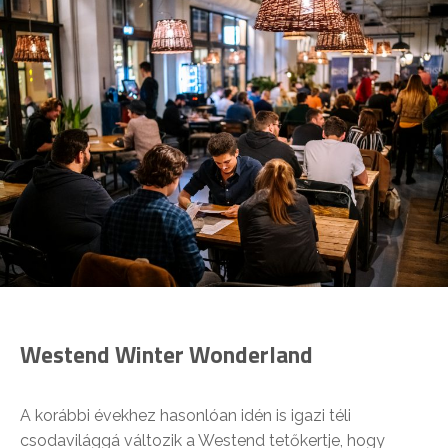
Westend Winter Wonderland
A korábbi évekhez hasonlóan idén is igazi téli
csodavilággá változik a Westend tetőkertje, hogy