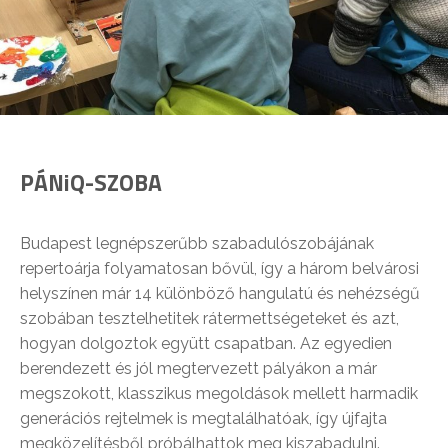
PÁNiQ-SZOBA
Budapest legnépszerűbb szabadulószobájának
repertoárja folyamatosan bővül, így a három belvárosi
helyszínen már 14 különböző hangulatú és nehézségű
szobában tesztelhetitek rátermettségeteket és azt,
hogyan dolgoztok együtt csapatban. Az egyedien
berendezett és jól megtervezett pályákon a már
megszokott, klasszikus megoldások mellett harmadik
generációs rejtelmek is megtalálhatóak, így újfajta
megközelítésből próbálhattok meg kiszabadulni.