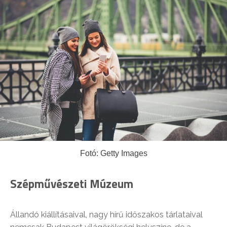
Fotó: Getty Images
Szépművészeti Múzeum
Állandó kiállításaival, nagy hírű időszakos tárlataival