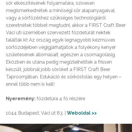
sör elkészítésének folyamatára, szívesen
megismerkednétek a minőségi sör alapanyagaival,
vagy a sörfőzéshez szükséges technológiáról
szeretnétek többet megtudni, akkor a FIRST Craft Beer
Váci úti üzemében szervezett főzdetúrát nektek
találták ki! Az ország egyik legnagyobb kézműves
sörfőzdéjében végigjárhatjátok a folyékony kenyér
születésének állomásait, egészen a csomagolásig.
Eközben és utána pedig megízlelhetitek a frissen
készült, jobbnál jobb söröket a FIRST Craft Beer
Taproomjában. Edukáció és sörkóstolás egy helyen –
ennél több nem is kell!
Nyeremény:
főzdetúra 4 fő részére
1044 Budapest, Váci út 83. |
Weboldal >>