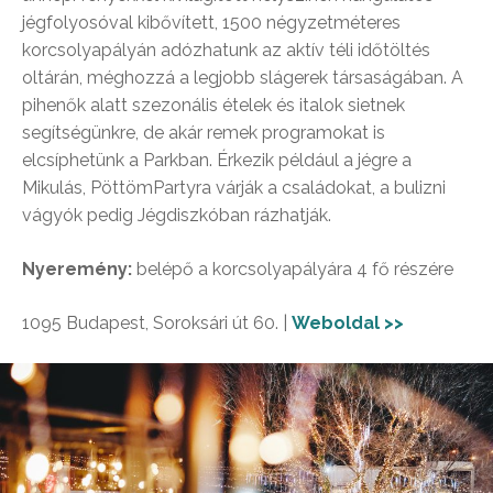
jégfolyosóval kibővített, 1500 négyzetméteres
korcsolyapályán adózhatunk az aktív téli időtöltés
oltárán, méghozzá a legjobb slágerek társaságában. A
pihenők alatt szezonális ételek és italok sietnek
segítségünkre, de akár remek programokat is
elcsíphetünk a Parkban. Érkezik például a jégre a
Mikulás, PöttömPartyra várják a családokat, a bulizni
vágyók pedig Jégdiszkóban rázhatják.
Nyeremény:
belépő a korcsolyapályára 4 fő részére
1095 Budapest, Soroksári út 60. |
Weboldal >>