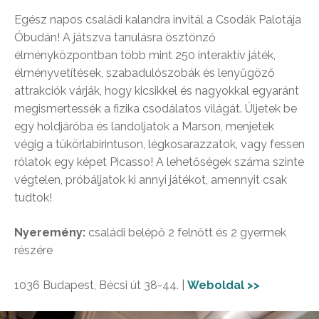
Egész napos családi kalandra invitál a Csodák Palotája
Óbudán! A játszva tanulásra ösztönző
élményközpontban több mint 250 interaktív játék,
élményvetítések, szabadulószobák és lenyűgöző
attrakciók várják, hogy kicsikkel és nagyokkal egyaránt
megismertessék a fizika csodálatos világát. Üljetek be
egy holdjáróba és landoljatok a Marson, menjetek
végig a tükörlabirintuson, légkosarazzatok, vagy fessen
rólatok egy képet Picasso! A lehetőségek száma szinte
végtelen, próbáljatok ki annyi játékot, amennyit csak
tudtok!
Nyeremény:
családi belépő 2 felnőtt és 2 gyermek
részére
1036 Budapest, Bécsi út 38-44. |
Weboldal >>