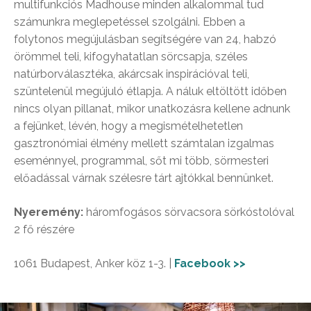
multifunkciós Madhouse minden alkalommal tud
számunkra meglepetéssel szolgálni. Ebben a
folytonos megújulásban segítségére van 24, habzó
örömmel teli, kifogyhatatlan sörcsapja, széles
natúrborválasztéka, akárcsak inspirációval teli,
szüntelenül megújuló étlapja. A náluk eltöltött időben
nincs olyan pillanat, mikor unatkozásra kellene adnunk
a fejünket, lévén, hogy a megismételhetetlen
gasztronómiai élmény mellett számtalan izgalmas
eseménnyel, programmal, sőt mi több, sörmesteri
előadással várnak szélesre tárt ajtókkal bennünket.
Nyeremény:
háromfogásos sörvacsora sörkóstolóval
2 fő részére
1061 Budapest, Anker köz 1-3. |
Facebook >>