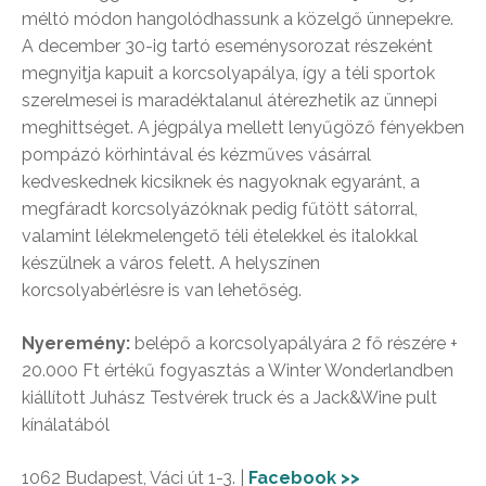
méltó módon hangolódhassunk a közelgő ünnepekre.
A december 30-ig tartó eseménysorozat részeként
megnyitja kapuit a korcsolyapálya, így a téli sportok
szerelmesei is maradéktalanul átérezhetik az ünnepi
meghittséget. A jégpálya mellett lenyűgöző fényekben
pompázó körhintával és kézműves vásárral
kedveskednek kicsiknek és nagyoknak egyaránt, a
megfáradt korcsolyázóknak pedig fűtött sátorral,
valamint lélekmelengető téli ételekkel és italokkal
készülnek a város felett. A helyszínen
korcsolyabérlésre is van lehetőség.
Nyeremény:
belépő a korcsolyapályára 2 fő részére +
20.000 Ft értékű fogyasztás a Winter Wonderlandben
kiállított Juhász Testvérek truck és a Jack&Wine pult
kínálatából
1062 Budapest, Váci út 1-3. |
Facebook >>