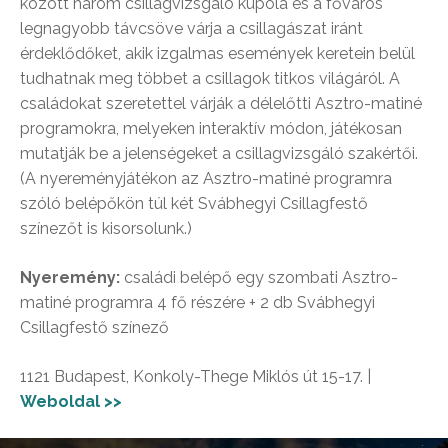
között három csillagvizsgáló kupola és a főváros
legnagyobb távcsöve várja a csillagászat iránt
érdeklődőket, akik izgalmas események keretein belül
tudhatnak meg többet a csillagok titkos világáról. A
családokat szeretettel várják a délelőtti Asztro-matiné
programokra, melyeken interaktív módon, játékosan
mutatják be a jelenségeket a csillagvizsgáló szakértői.
(A nyereményjátékon az Asztro-matiné programra
szóló belépőkön túl két Svábhegyi Csillagfestő
színezőt is kisorsolunk.)
Nyeremény:
családi belépő egy szombati Asztro-
matiné programra 4 fő részére + 2 db Svábhegyi
Csillagfestő színező
1121 Budapest, Konkoly-Thege Miklós út 15-17. |
Weboldal >>