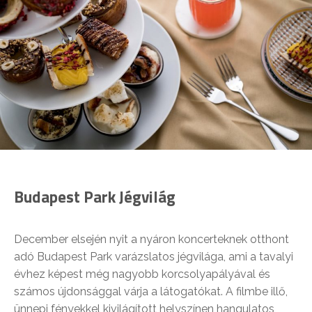
Budapest Park Jégvilág
December elsején nyit a nyáron koncerteknek otthont
adó Budapest Park varázslatos jégvilága, ami a tavalyi
évhez képest még nagyobb korcsolyapályával és
számos újdonsággal várja a látogatókat. A filmbe illő,
ünnepi fényekkel kivilágított helyszínen hangulatos