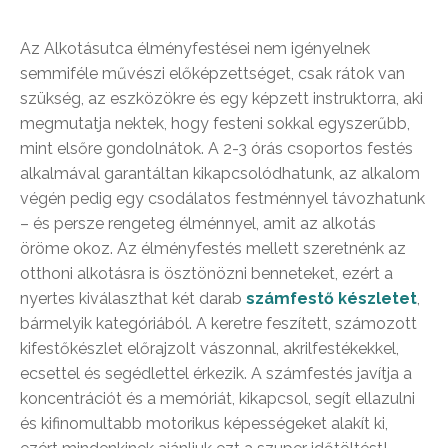
Az Alkotásutca élményfestései nem igényelnek
semmiféle művészi előképzettséget, csak rátok van
szükség, az eszközökre és egy képzett instruktorra, aki
megmutatja nektek, hogy festeni sokkal egyszerűbb,
mint elsőre gondolnátok. A 2-3 órás csoportos festés
alkalmával garantáltan kikapcsolódhatunk, az alkalom
végén pedig egy csodálatos festménnyel távozhatunk
– és persze rengeteg élménnyel, amit az alkotás
öröme okoz. Az élményfestés mellett szeretnénk az
otthoni alkotásra is ösztönözni benneteket, ezért a
nyertes kiválaszthat két darab
számfestő készletet
,
bármelyik kategóriából. A keretre feszített, számozott
kifestőkészlet előrajzolt vászonnal, akrilfestékekkel,
ecsettel és segédlettel érkezik. A számfestés javítja a
koncentrációt és a memóriát, kikapcsol, segít ellazulni
és kifinomultabb motorikus képességeket alakít ki,