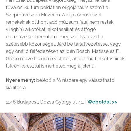
nemcsak Budapest világörökségi helyszíne, de a
fővárosi kultúra példátlan origójának is számít a
Szépművészeti Múzeum. A képzőművészet
remekeinek otthont adó múzeum falai nem restek
világhírű alkotókat, alkotásaikat és átfogó
életműveiket bemutatni, megszólítva ezzel a
szélesebb közönséget. Járd be tárlatvezetéssel vagy
egy önálló felfedezésen az idén Bosch, Matisse és El
Greco műveit is őrző épületet, ahol a múlt alkotásainak
tükrén keresztül ismerheted meg a jelent.
Nyeremény:
belépő 2 fő részére egy választható
kiállításra
1146 Budapest, Dózsa György út 41. |
Weboldal >>