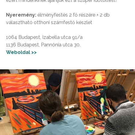
ezért mindenkinek ajánljuk ezt a szuper időtöltést!
Nyeremény:
élményfestés 2 fő részére + 2 db
választható otthoni számfestő készlet
1064 Budapest, Izabella utca 91/a
1136 Budapest, Pannónia utca 30.
Weboldal >>