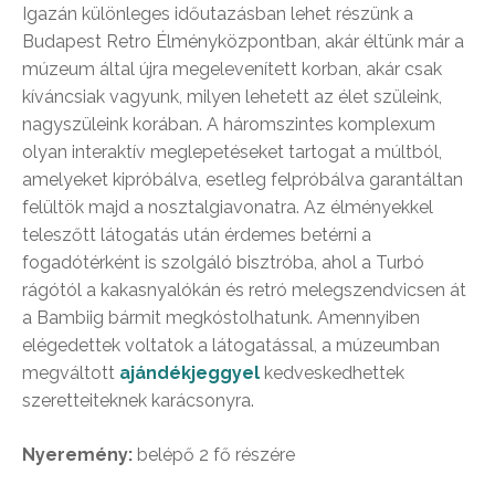
Igazán különleges időutazásban lehet részünk a
Budapest Retro Élményközpontban, akár éltünk már a
múzeum által újra megelevenített korban, akár csak
kíváncsiak vagyunk, milyen lehetett az élet szüleink,
nagyszüleink korában. A háromszintes komplexum
olyan interaktív meglepetéseket tartogat a múltból,
amelyeket kipróbálva, esetleg felpróbálva garantáltan
felültök majd a nosztalgiavonatra. Az élményekkel
teleszőtt látogatás után érdemes betérni a
fogadótérként is szolgáló bisztróba, ahol a Turbó
rágótól a kakasnyalókán és retró melegszendvicsen át
a Bambiig bármit megkóstolhatunk. Amennyiben
elégedettek voltatok a látogatással, a múzeumban
megváltott
ajándékjeggyel
kedveskedhettek
szeretteiteknek karácsonyra.
Nyeremény:
belépő 2 fő részére