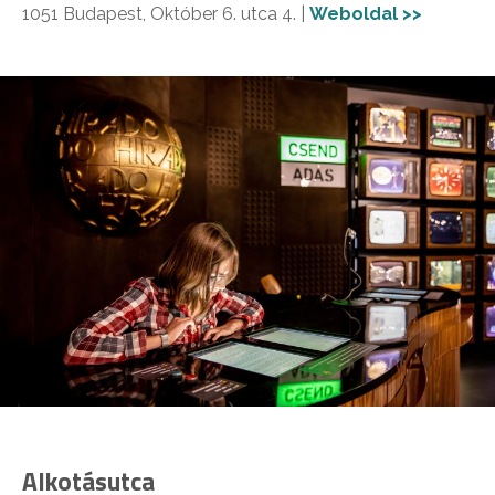
1051 Budapest, Október 6. utca 4. |
Weboldal >>
Alkotásutca