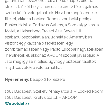
garantáltan levezethetitek a hétköznapok okozta
stresszt. A két helyszínen összesen 12 féle izgalmas
szoba közül válogathattok. Ha a borzongás érdekel
titeket, akkor a Locked Room, azon belül pedig a
Bunker Heist, a Zodiákus Gyilkos, a Sorozatgyilkos, a
Motel, a Heisenberg Project és a Seven Hill
szabadulószobákat ajánljuk nektek. Amennyiben
viszont egy kalózhajó fedélzetén, egy
zombitámadásban vagy Pablo Escobar hagyatékában
merülnétek el, akkor az AROOM szobáit javasoljuk. A
lista még így sem teljes, úgyhogy biztosan találtok
majd kedvetekre való tematikát.
Nyeremény:
belépő 2 fő részére
1061 Budapest, Székely Mihály utca 4. – Locked Room
1061 Budapest, Király utca 14. – AROOM
Weboldal >>