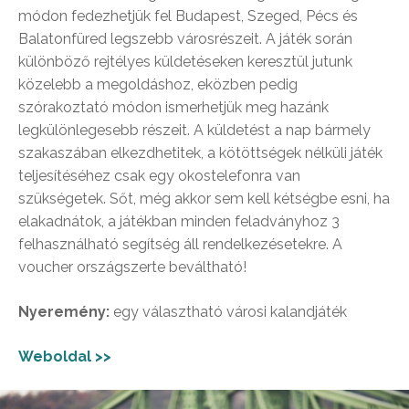
módon fedezhetjük fel Budapest, Szeged, Pécs és
Balatonfüred legszebb városrészeit. A játék során
különböző rejtélyes küldetéseken keresztül jutunk
közelebb a megoldáshoz, eközben pedig
szórakoztató módon ismerhetjük meg hazánk
legkülönlegesebb részeit. A küldetést a nap bármely
szakaszában elkezdhetitek, a kötöttségek nélküli játék
teljesítéséhez csak egy okostelefonra van
szükségetek. Sőt, még akkor sem kell kétségbe esni, ha
elakadnátok, a játékban minden feladványhoz 3
felhasználható segítség áll rendelkezésetekre. A
voucher országszerte beváltható!
Nyeremény:
egy választható városi kalandjáték
Weboldal >>