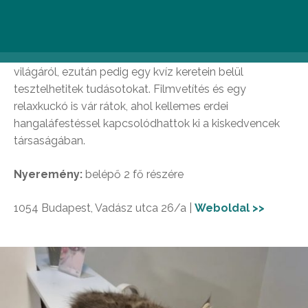
vehetitek a szezonálisan változó különleges
festménykollekciót is, amelyek mindegyike mi mást is
ábrázolna, mint macskákat. A galéria után
érdekességeket tudhattok meg a cicák rejtélyes
világáról, ezután pedig egy kvíz keretein belül
tesztelhetitek tudásotokat. Filmvetítés és egy
relaxkuckó is vár rátok, ahol kellemes erdei
hangaláfestéssel kapcsolódhattok ki a kiskedvencek
társaságában.
Nyeremény:
belépő 2 fő részére
1054 Budapest, Vadász utca 26/a |
Weboldal >>