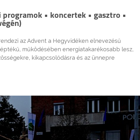
i programok • koncertek • gasztro •
végén)
rendezi az Advent a Hegyvidéken elnevezésű
 léptékű, működésében energiatakarékosabb lesz,
zösségekre, kikapcsolódásra és az ünnepre