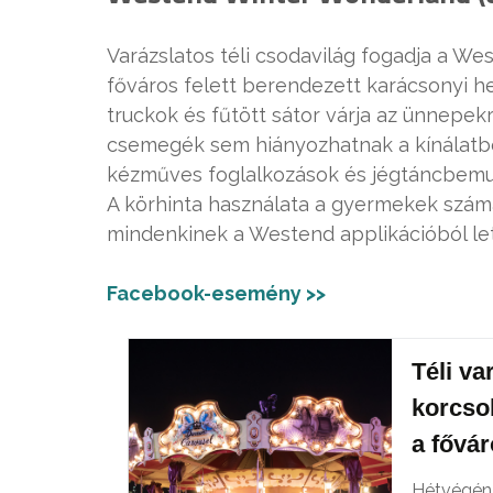
Varázslatos téli csodavilág fogadja a W
főváros felett berendezett karácsonyi h
truckok és fűtött sátor várja az ünnepek
csemegék sem hiányozhatnak a kínálatbó
kézműves foglalkozások és jégtáncbemuta
A körhinta használata a gyermekek szám
mindenkinek a Westend applikációból le
Facebook-esemény >>
Téli va
korcsol
a fővár
Hétvégén 