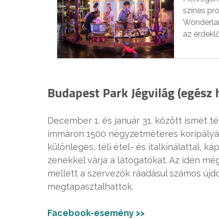
színes pr
Wonderlan
az érdekl
Budapest Park Jégvilág (egész
December 1. és január 31. között ismét t
immáron 1500 négyzetméteres koripályáva
különleges, téli étel- és italkínálattal, 
zenékkel várja a látogatókat. Az idén m
mellett a szervezők ráadásul számos újd
megtapasztalhattok.
Facebook-esemény >>