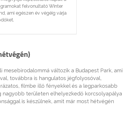
ogramokat felvonultató Winter
d, ami egészen év végéig várja
ődőket.
 hétvégén)
éli mesebirodalommá változik a Budapest Park, ami
l, továbbra is hangulatos jégfolyosóval,
káprázatos, filmbe illő fényekkel és a legparkosabb
ég nagyobb területen elhelyezkedő korcsolyapálya
onsággal is készülnek, amit már most hétvégén