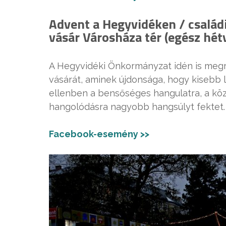
Advent a Hegyvidéken / család
vásár Városháza tér (egész hét
A Hegyvidéki Önkormányzat idén is meg
vásárát, aminek újdonsága, hogy kisebb
ellenben a bensőséges hangulatra, a kö
hangolódásra nagyobb hangsúlyt fektet.
Facebook-esemény >>