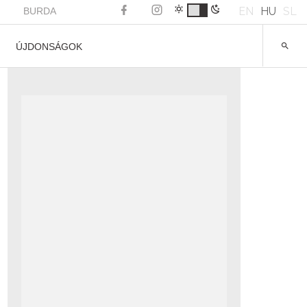
EN
HU
SL
BURDA
ÚJDONSÁGOK