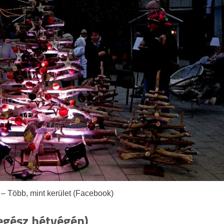
– Több, mint kerület (Facebook)
egész hétvégén)