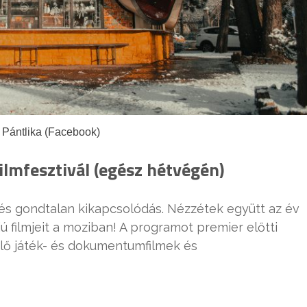
 Pántlika (Facebook)
Filmfesztivál (egész hétvégén)
és gondtalan kikapcsolódás. Nézzétek együtt az év
ú filmjeit a moziban! A programot premier előtti
lő játék- és dokumentumfilmek és