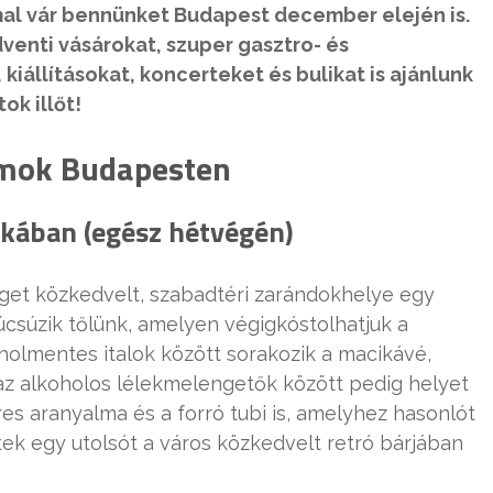
l vár bennünket Budapest december elején is.
venti vásárokat, szuper gasztro- és
iállításokat, koncerteket és bulikat is ajánlunk
ok illőt!
amok Budapesten
ikában (egész hétvégén)
liget közkedvelt, szabadtéri zarándokhelye egy
csúzik tőlünk, amelyen végigkóstolhatjuk a
koholmentes italok között sorakozik a macikávé,
 az alkoholos lélekmelengetők között pedig helyet
res aranyalma és a forró tubi is, amelyhez hasonlót
ek egy utolsót a város közkedvelt retró bárjában