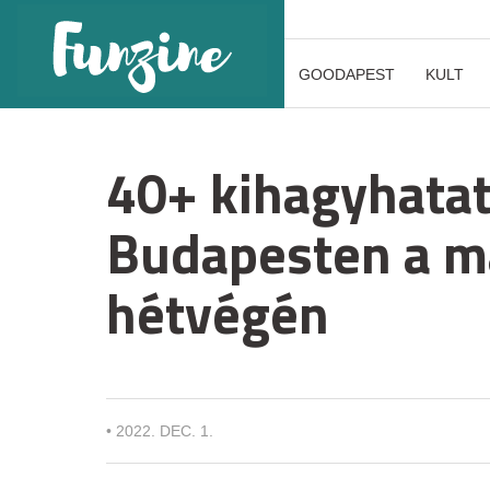
GOODAPEST
KULT
40+ kihagyhata
Budapesten a m
hétvégén
•
2022. DEC. 1.