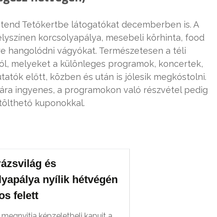
estend Tetőkertbe látogatókat decemberben is. A
elyszínen korcsolyapálya, mesebeli körhinta, food
re hangolódni vágyókat. Természetesen a téli
l, melyeket a különleges programok, koncertek,
tók előtt, közben és után is jólesik megkóstolni.
ára ingyenes, a programokon való részvétel pedig
tölthető kuponokkal.
rázsvilág és
yapálya nyílik hétvégén
os felett
megnyitja képzeletbeli kapuit a