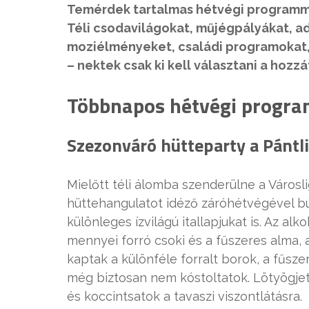
Temérdek tartalmas hétvégi programma
Téli csodavilágokat, műjégpályákat, ad
moziélményeket, családi programokat, k
– nektek csak ki kell választani a hozzát
Többnapos hétvégi progr
Szezonváró hütteparty a Pántl
Mielőtt téli álomba szenderülne a Város
hüttehangulatot idéző záróhétvégével bú
különleges ízvilágú itallapjukat is. Az al
mennyei forró csoki és a fűszeres alma,
kaptak a különféle forralt borok, a fűsze
még biztosan nem kóstoltatok. Lötyögjet
és koccintsatok a tavaszi viszontlátásra.