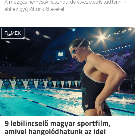
A mozgás nemcsak hasznos, de élvezetes is tud lenni –
ehhez gyűjtöttünk ötleteket.
FILMEK
9 lebilincselő magyar sportfilm,
amivel hangolódhatunk az idei