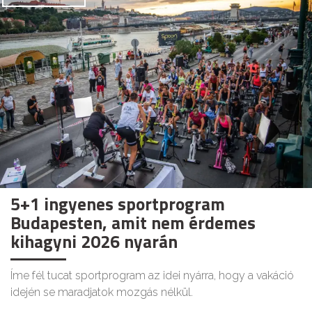
5+1 ingyenes sportprogram
Budapesten, amit nem érdemes
kihagyni 2026 nyarán
Íme fél tucat sportprogram az idei nyárra, hogy a vakáció
idején se maradjatok mozgás nélkül.