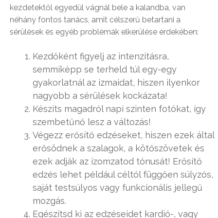
kezdetektől egyedül vágnál bele a kalandba, van
néhány fontos tanács, amit célszerű betartani a
sérülések és egyéb problémák elkerülése érdekében:
Kezdőként figyelj az intenzitásra,
semmiképp se terheld túl egy-egy
gyakorlatnál az izmaidat, hiszen ilyenkor
nagyobb a sérülések kockázata!
Készíts magadról napi szinten fotókat, így
szembetűnő lesz a változás!
Végezz erősítő edzéseket, hiszen ezek által
erősödnek a szalagok, a kötőszövetek és
ezek adják az izomzatod tónusát! Erősítő
edzés lehet például céltól függően súlyzós,
saját testsúlyos vagy funkcionális jellegű
mozgás.
Egészítsd ki az edzéseidet kardió-, vagy