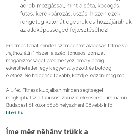
aerob mozgással, mint a séta, kocogás,
futás, kerékpározás, úszás, hiszen ezek
rengeteg kalóriát égetnek és hozzájárulnak
az állóképességed fejlesztéséhez!
Érdemes tehát minden szempontot alaposan felmérve
„rajthoz állni”, hiszen a szép, tónusos izomzat
magabiztosságot eredményez, amely pedig
elkerülhetetlen egy kiegyensúlyozott és boldog
élethez. Ne halogasd tovább, kezdj el edzeni még ma!
A Life1 Fitness klubjaiban minden segítséget
megkaphatsz a tónusos izomzat eléréséért – immáron
Budapest öt különböző helyszínén! Bővebb infó:
life1.hu
Íme még néhány trükk a