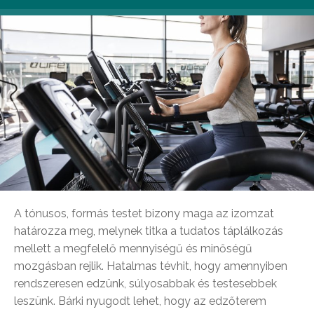
A tónusos, formás testet bizony maga az izomzat
határozza meg, melynek titka a tudatos táplálkozás
mellett a megfelelő mennyiségű és minőségű
mozgásban rejlik. Hatalmas tévhit, hogy amennyiben
rendszeresen edzünk, súlyosabbak és testesebbek
leszünk. Bárki nyugodt lehet, hogy az edzőterem