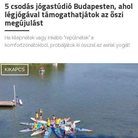
5 csodás jógastúdió Budapesten, ahol
légjógával támogathatjátok az őszi
megújulást
Ha kilépnétek vagy inkább "repülnétek" a
komfortzónátokból, próbáljátok ki ősszel az aerial yogát!
KIKAPCS