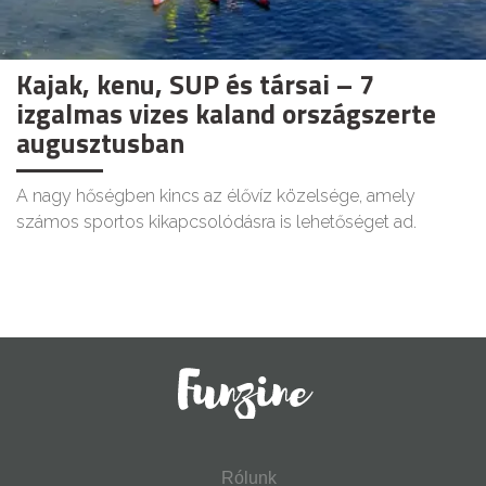
Kajak, kenu, SUP és társai – 7
izgalmas vizes kaland országszerte
augusztusban
A nagy hőségben kincs az élővíz közelsége, amely
számos sportos kikapcsolódásra is lehetőséget ad.
Rólunk