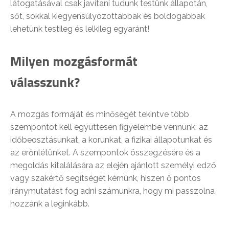
látogatásával csak javítani tudunk testünk állapotán,
sőt, sokkal kiegyensúlyozottabbak és boldogabbak
lehetünk testileg és lelkileg egyaránt!
Milyen mozgásformát
válasszunk?
A mozgás formáját és minőségét tekintve több
szempontot kell együttesen figyelembe vennünk: az
időbeosztásunkat, a korunkat, a fizikai állapotunkat és
az erőnlétünket. A szempontok összegzésére és a
megoldás kitalálására az elején ajánlott személyi edző
vagy szakértő segítségét kérnünk, hiszen ő pontos
iránymutatást fog adni számunkra, hogy mi passzolna
hozzánk a leginkább.