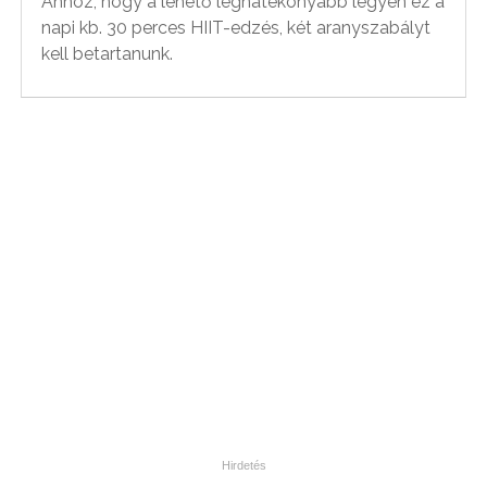
Ahhoz, hogy a lehető leghatékonyabb legyen ez a
napi kb. 30 perces HIIT-edzés, két aranyszabályt
kell betartanunk.