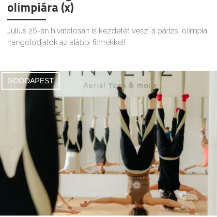
olimpiára (x)
Július 26-án hivatalosan is kezdetét veszi a párizsi olimpia,
hangolódjatok az alábbi filmekkel!
GOODAPEST