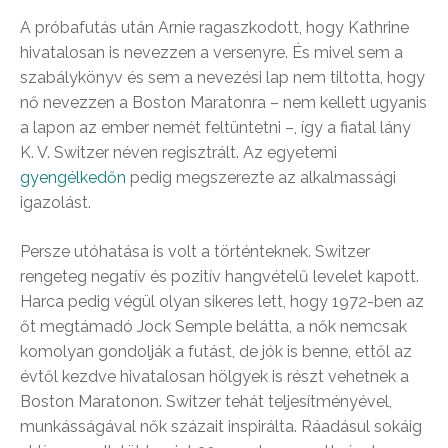
A próbafutás után Arnie ragaszkodott, hogy Kathrine
hivatalosan is nevezzen a versenyre. És mivel sem a
szabálykönyv és sem a nevezési lap nem tiltotta, hogy
nő nevezzen a Boston Maratonra – nem kellett ugyanis
a lapon az ember nemét feltüntetni –, így a fiatal lány
K. V. Switzer néven regisztrált. Az egyetemi
gyengélkedőn
pedig megszerezte az alkalmassági
igazolást.
Persze utóhatása is volt a történteknek. Switzer
rengeteg negatív és pozitív hangvételű levelet kapott.
Harca pedig végül olyan sikeres lett, hogy 1972-ben az
őt megtámadó Jock Semple belátta, a nők nemcsak
komolyan gondolják a futást, de jók is benne, ettől az
évtől kezdve hivatalosan hölgyek is részt vehetnek a
Boston Maratonon. Switzer tehát teljesítményével,
munkásságával nők százait inspirálta. Ráadásul sokáig