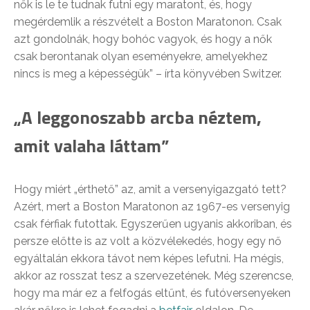
nők is le te tudnak futni egy maratont, és, hogy
megérdemlik a részvételt a Boston Maratonon. Csak
azt gondolnák, hogy bohóc vagyok, és hogy a nők
csak berontanak olyan eseményekre, amelyekhez
nincs is meg a képességük” – írta könyvében Switzer.
„A leggonoszabb arcba néztem,
amit valaha láttam”
Hogy miért „érthető” az, amit a versenyigazgató tett?
Azért, mert a Boston Maratonon az 1967-es versenyig
csak férfiak futottak. Egyszerűen ugyanis akkoriban, és
persze előtte is az volt a közvélekedés, hogy egy nő
egyáltalán ekkora távot nem képes lefutni. Ha mégis,
akkor az rosszat tesz a szervezetének. Még szerencse,
hogy ma már ez a felfogás eltűnt, és futóversenyeken