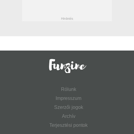
Rólunk
Impresszum
Szerzői jogok
Archív
Terjesztési pontok