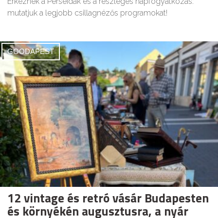
Érkeznek a Perseidák és a részleges napfogyatkozás:
mutatjuk a legjobb csillagnézős programokat!
GOODAPEST
12 vintage és retró vásár Budapesten
és környékén augusztusra, a nyár