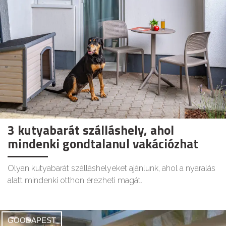
3 kutyabarát szálláshely, ahol
mindenki gondtalanul vakációzhat
Olyan kutyabarát szálláshelyeket ajánlunk, ahol a nyaralás
alatt mindenki otthon érezheti magát.
GOODAPEST