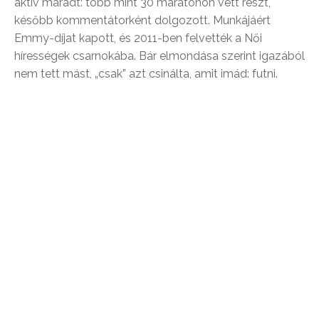
aktív maradt: több mint 30 maratonon vett részt,
később kommentátorként dolgozott. Munkájáért
Emmy-díjat kapott, és 2011-ben felvették a Női
hírességek csarnokába. Bár elmondása szerint igazából
nem tett mást, „csak” azt csinálta, amit imád: futni.