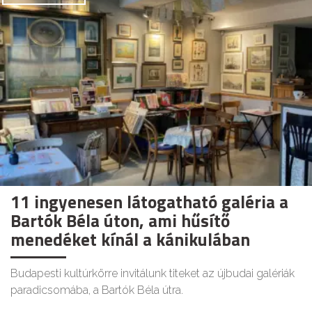
11 ingyenesen látogatható galéria a
Bartók Béla úton, ami hűsítő
menedéket kínál a kánikulában
Budapesti kultúrkörre invitálunk titeket az újbudai galériák
paradicsomába, a Bartók Béla útra.