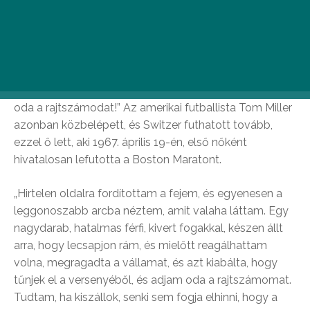
vált. A felvételen Kathrine Switzer látható, amint éppen
megtámadja őt egy férfi. A kép a Boston Maratonon
készült, és manapság felháborítónak tűnik, akkoriban
még sem volt „annyira” az. A Boston Maraton
versenyigazgatója, Jock Semple futott oda Switzerhez,
azt ordítva neki, hogy: „tűnj el a versenyemről, és add
oda a rajtszámodat!” Az amerikai futballista Tom Miller
azonban közbelépett, és Switzer futhatott tovább,
ezzel ő lett, aki 1967. április 19-én, első nőként
hivatalosan lefutotta a Boston Maratont.
„Hirtelen oldalra fordítottam a fejem, és egyenesen a
leggonoszabb arcba néztem, amit valaha láttam. Egy
nagydarab, hatalmas férfi, kivert fogakkal, készen állt
arra, hogy lecsapjon rám, és mielőtt reagálhattam
volna, megragadta a vállamat, és azt kiabálta, hogy
tűnjek el a versenyéből, és adjam oda a rajtszámomat.
Tudtam, ha kiszállok, senki sem fogja elhinni, hogy a