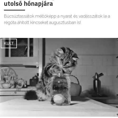
utolsó hónapjára
Búcsúztassátok méltóképp a nyarat és vadásszátok le a
régóta áhított kincseket augusztusban is!
KULT