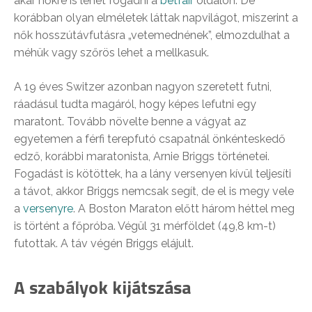
akár nőkre is lehet fogadni a
betfair
oldalon. De
korábban olyan elméletek láttak napvilágot, miszerint a
nők hosszútávfutásra „vetemednének”, elmozdulhat a
méhük vagy szőrös lehet a mellkasuk.
A 19 éves Switzer azonban nagyon szeretett futni,
ráadásul tudta magáról, hogy képes lefutni egy
maratont. Tovább növelte benne a vágyat az
egyetemen a férfi terepfutó csapatnál önkénteskedő
edző, korábbi maratonista, Arnie Briggs történetei.
Fogadást is kötöttek, ha a lány versenyen kívül teljesíti
a távot, akkor Briggs nemcsak segít, de el is megy vele
a
versenyre
. A Boston Maraton előtt három héttel meg
is történt a főpróba. Végül 31 mérföldet (49,8 km-t)
futottak. A táv végén Briggs elájult.
A szabályok kijátszása