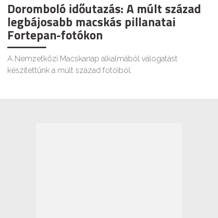
Doromboló időutazás: A múlt század
legbájosabb macskás pillanatai
Fortepan-fotókon
A Nemzetközi Macskanap alkalmából válogatást
készítettünk a múlt század fotóiból.