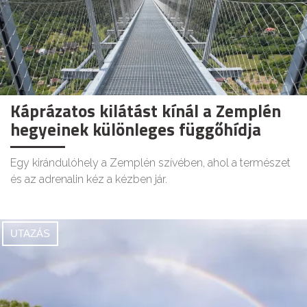
Káprázatos kilátást kínál a Zemplén
hegyeinek különleges függőhídja
Egy kirándulóhely a Zemplén szívében, ahol a természet
és az adrenalin kéz a kézben jár.
UTAZÁS