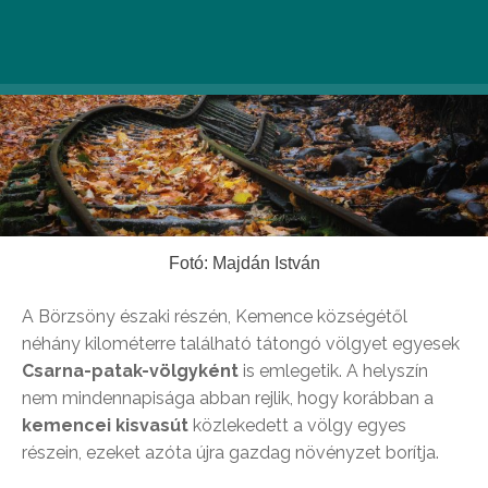
Fotó: Majdán István
A Börzsöny északi részén, Kemence községétől
néhány kilométerre található tátongó völgyet egyesek
Csarna-patak-völgyként
is emlegetik. A helyszín
nem mindennapisága abban rejlik, hogy korábban a
kemencei kisvasút
közlekedett a völgy egyes
részein, ezeket azóta újra gazdag növényzet borítja.