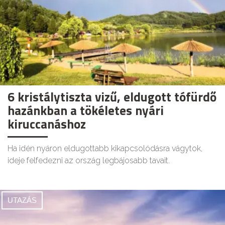
6 kristálytiszta vizű, eldugott tófürdő
hazánkban a tökéletes nyári
kiruccanáshoz
Ha idén nyáron eldugottabb kikapcsolódásra vágytok,
ideje felfedezni az ország legbájosabb tavait.
UTAZÁS