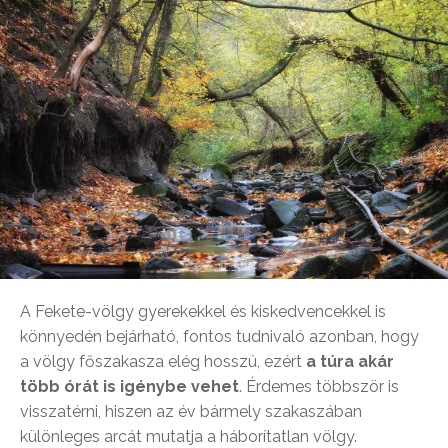
A Fekete-völgy gyerekekkel és kiskedvencekkel is
könnyedén bejárható, fontos tudnivaló azonban, hogy
a völgy főszakasza elég hosszú, ezért
a túra akár
több órát is igénybe vehet
. Érdemes többször is
visszatérni, hiszen az év bármely szakaszában
különleges arcát mutatja a háborítatlan völgy.