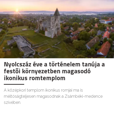
Nyolcszáz éve a történelem tanúja a
festői környezetben magasodó
ikonikus romtemplom
A középkori templom ikonikus romjai ma is
méltóságteljesen magasodnak a Zsámbéki-medence
szívében.