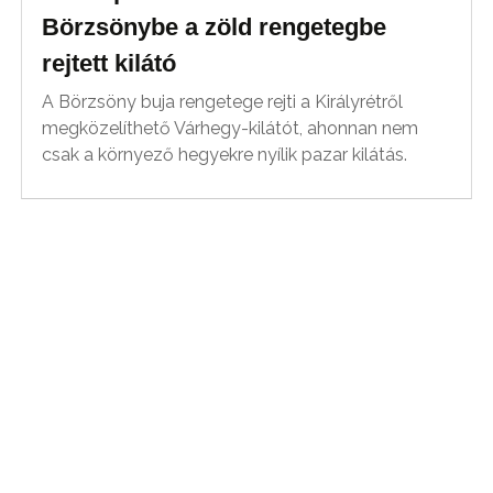
Börzsönybe a zöld rengetegbe
rejtett kilátó
A Börzsöny buja rengetege rejti a Királyrétről
megközelíthető Várhegy-kilátót, ahonnan nem
csak a környező hegyekre nyílik pazar kilátás.