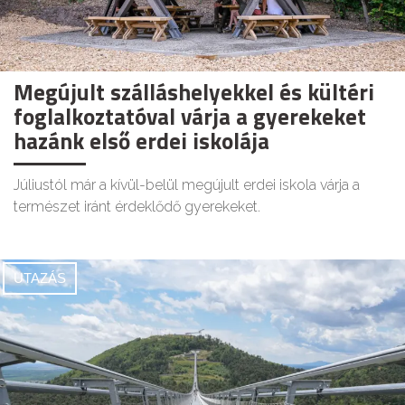
Megújult szálláshelyekkel és kültéri
foglalkoztatóval várja a gyerekeket
hazánk első erdei iskolája
Júliustól már a kívül-belül megújult erdei iskola várja a
természet iránt érdeklődő gyerekeket.
UTAZÁS