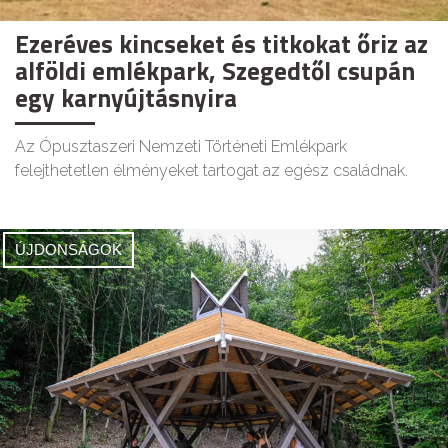
Ezeréves kincseket és titkokat őriz az
alföldi emlékpark, Szegedtől csupán
egy karnyújtásnyira
Az Ópusztaszeri Nemzeti Történeti Emlékpark
felejthetetlen élményeket tartogat az egész családnak.
ÚJDONSÁGOK