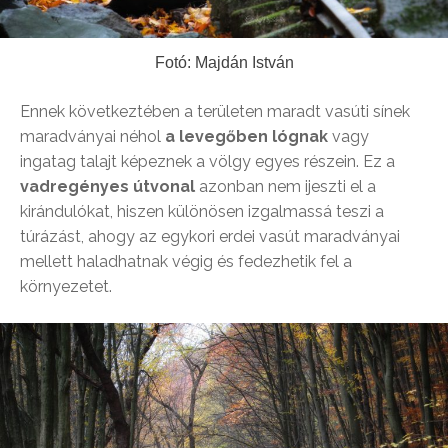
Fotó: Majdán István
Ennek következtében a területen maradt vasúti sínek
maradványai néhol
a levegőben lógnak
vagy
ingatag talajt képeznek a völgy egyes részein. Ez a
vadregényes útvonal
azonban nem ijeszti el a
kirándulókat, hiszen különösen izgalmassá teszi a
túrázást, ahogy az egykori erdei vasút maradványai
mellett haladhatnak végig és fedezhetik fel a
környezetet.