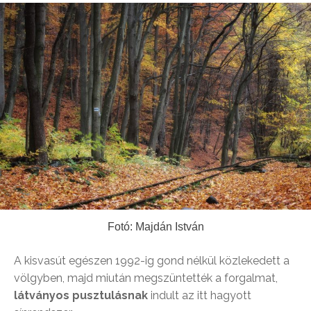
Fotó: Majdán István
A kisvasút egészen 1992-ig gond nélkül közlekedett a
völgyben, majd miután megszüntették a forgalmat,
látványos pusztulásnak
indult az itt hagyott