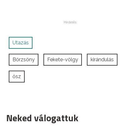
Utazás
Börzsöny
Fekete-völgy
kirándulás
ősz
Neked válogattuk