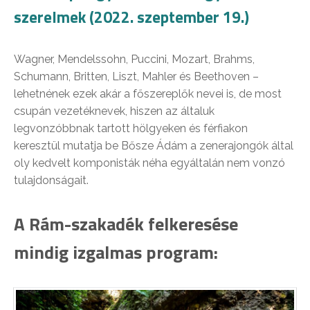
szerelmek (2022. szeptember 19.)
Wagner, Mendelssohn, Puccini, Mozart, Brahms,
Schumann, Britten, Liszt, Mahler és Beethoven –
lehetnének ezek akár a főszereplők nevei is, de most
csupán vezetéknevek, hiszen az általuk
legvonzóbbnak tartott hölgyeken és férfiakon
keresztül mutatja be Bősze Ádám a zenerajongók által
oly kedvelt komponisták néha egyáltalán nem vonzó
tulajdonságait.
A Rám-szakadék felkeresése
mindig izgalmas program: