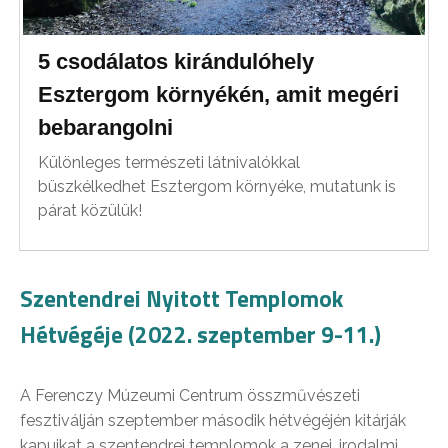
5 csodálatos kirándulóhely
Esztergom környékén, amit megéri
bebarangolni
Különleges természeti látnivalókkal
büszkélkedhet Esztergom környéke, mutatunk is
párat közülük!
Szentendrei Nyitott Templomok
Hétvégéje (2022. szeptember 9-11.)
A Ferenczy Múzeumi Centrum összművészeti
fesztiválján szeptember második hétvégéjén kitárják
kapuikat a szentendrei templomok a zenei, irodalmi,