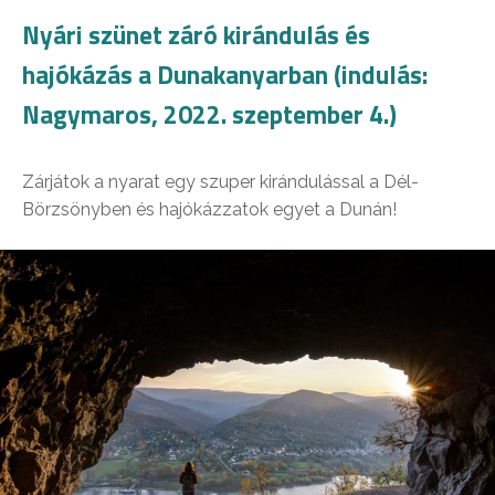
Nyári szünet záró kirándulás és
hajókázás a Dunakanyarban (indulás:
Nagymaros, 2022. szeptember 4.)
Zárjátok a nyarat egy szuper kirándulással a Dél-
Börzsönyben és hajókázzatok egyet a Dunán!