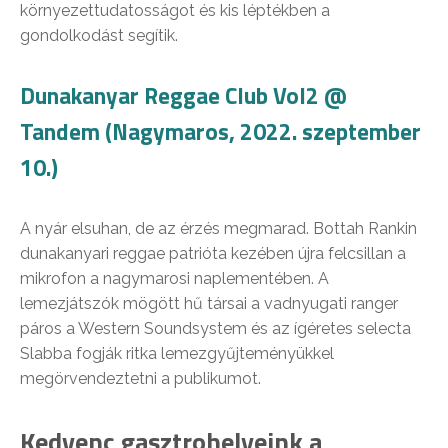
környezettudatosságot és kis léptékben a
gondolkodást segítik.
Dunakanyar Reggae Club Vol2 @
Tandem (Nagymaros, 2022. szeptember
10.)
A nyár elsuhan, de az érzés megmarad. Bottah Rankin
dunakanyari reggae patrióta kezében újra felcsillan a
mikrofon a nagymarosi naplementében. A
lemezjátszók mögött hű társai a vadnyugati ranger
páros a Western Soundsystem és az ígéretes selecta
Slabba fogják ritka lemezgyűjteményükkel
megörvendeztetni a publikumot.
Kedvenc gasztrohelyeink a