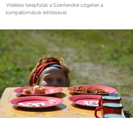
Vidékies terepfutás a Szentendrei szigeten a
kompállomások érintésével.