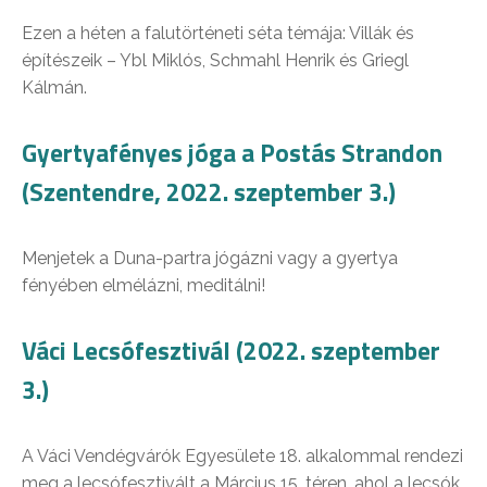
Ezen a héten a falutörténeti séta témája: Villák és
építészeik – Ybl Miklós, Schmahl Henrik és Griegl
Kálmán.
Gyertyafényes jóga a Postás Strandon
(Szentendre, 2022. szeptember 3.)
Menjetek a Duna-partra jógázni vagy a gyertya
fényében elmélázni, meditálni!
Váci Lecsófesztivál (2022. szeptember
3.)
A Váci Vendégvárók Egyesülete 18. alkalommal rendezi
meg a lecsófesztivált a Március 15. téren, ahol a lecsók