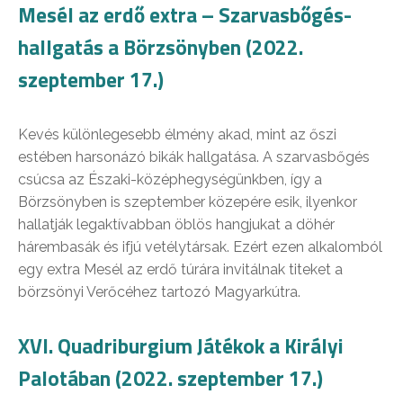
Mesél az erdő extra – Szarvasbőgés-
hallgatás a Börzsönyben (2022.
szeptember 17.)
Kevés különlegesebb élmény akad, mint az őszi
estében harsonázó bikák hallgatása. A szarvasbőgés
csúcsa az Északi-középhegységünkben, így a
Börzsönyben is szeptember közepére esik, ilyenkor
hallatják legaktívabban öblös hangjukat a döhér
hárembasák és ifjú vetélytársak. Ezért ezen alkalomból
egy extra Mesél az erdő túrára invitálnak titeket a
börzsönyi Verőcéhez tartozó Magyarkútra.
XVI. Quadriburgium Játékok a Királyi
Palotában (2022. szeptember 17.)