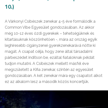
10.)
A Várkonyi Csibészek zenekar 4-5 éve formálódik a
Common Vibe Egyesület gondozásában. Az akkor
még 10-12 éves ózdi gyerekek – tehetségüknek és
kitartásuknak köszönhetően -, mára az ország egyik
leghíresebb cigányzenei gyerekzenekarává nőtte ki
magát. A csapat célja, hogy zene által társadalmi
párbeszédet indítson be, ezáltal fiataloknak példát
tudjon mutatni. A Csibészek mellett másfél éve
megszületett a Kifia zenekar, szintén az egyesület
gondozásában. A két zenekar mára egy csapatot alkot
ez az alkalom lesz a második közös koncertjük.