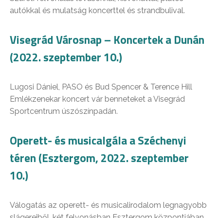
autókkal és mulatság koncerttel és strandbulival.
Visegrád Városnap – Koncertek a Dunán
(2022. szeptember 10.)
Lugosi Dániel, PASO és Bud Spencer & Terence Hill
Emlékzenekar koncert vár benneteket a Visegrád
Sportcentrum úszószínpadán.
Operett- és musicalgála a Széchenyi
téren (Esztergom, 2022. szeptember
10.)
Válogatás az operett- és musicalirodalom legnagyobb
slágereiből, két felvonásban Esztergom központjában,