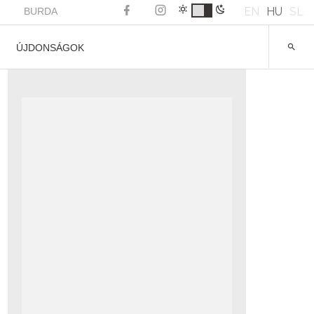
EN
HU
SL
BURDA
ÚJDONSÁGOK