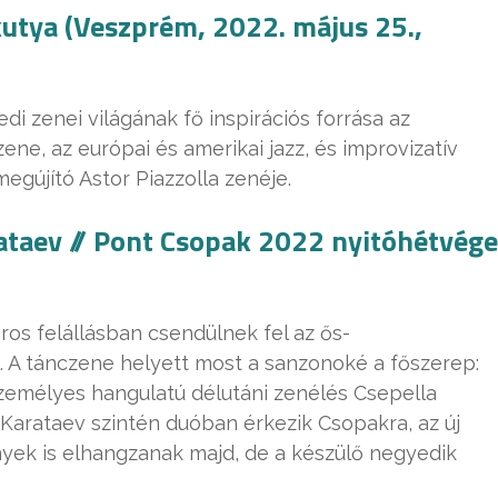
kutya (Veszprém, 2022. május 25.,
di zenei világának fő inspirációs forrása az
e, az európai és amerikai jazz, és improvizatív
megújító Astor Piazzolla zenéje.
ataev // Pont Csopak 2022 nyitóhétvége
os felállásban csendülnek fel az ős-
 A tánczene helyett most a sanzonoké a főszerep:
személyes hangulatú délutáni zenélés Csepella
n Karataev szintén duóban érkezik Csopakra, az új
yek is elhangzanak majd, de a készülő negyedik