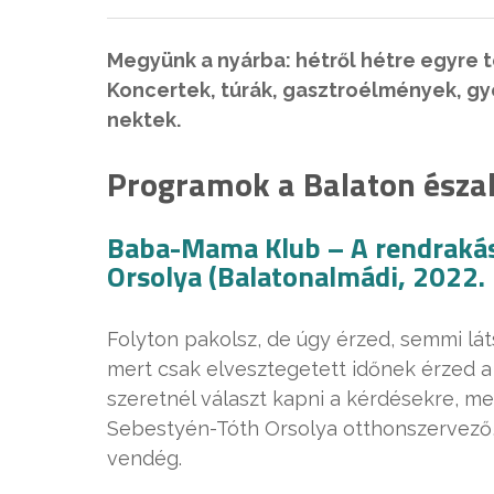
Megyünk a nyárba: hétről hétre egyre 
Koncertek, túrák, gasztroélmények, g
nektek.
Programok a Balaton észak
Baba-Mama Klub – A rendrakás
Orsolya (Balatonalmádi, 2022. 
Folyton pakolsz, de úgy érzed, semmi lá
mert csak elvesztegetett időnek érzed a
szeretnél választ kapni a kérdésekre, m
Sebestyén-Tóth Orsolya otthonszervező, 
vendég.