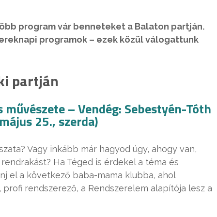
több program vár benneteket a Balaton partján.
yereknapi programok – ezek közül válogattunk
i partján
 művészete – Vendég: Sebestyén-Tóth
május 25., szerda)
tszata? Vagy inkább már hagyod úgy, ahogy van,
 rendrakást? Ha Téged is érdekel a téma és
enj el a következő baba-mama klubba, ahol
profi rendszerező, a Rendszerelem alapítója lesz a