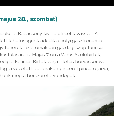
május 28., szombat)
ke, a Badacsony kiváló úti cél tavasszal. A
lett lehetőségünk adódik a helyi gasztronómiai
agy fehérek, az aromákban gazdag, szép tónusú
stolására is. Május 7-én a Vörös Szőlőbirtok,
dig a Kalinics Birtok várja ízletes borvacsorával az
g, a vezetett bortúrákon pincéről pincére járva,
rhetik meg a borszerető vendégek.