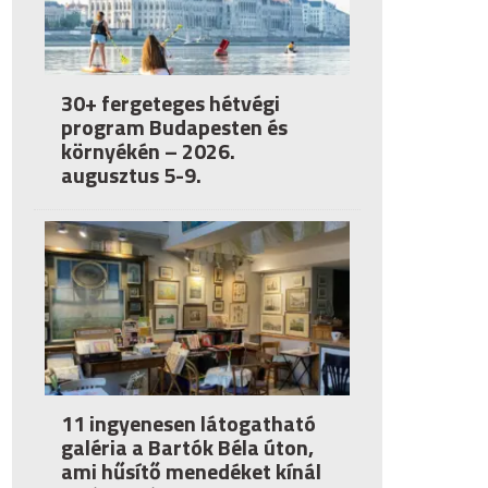
30+ fergeteges hétvégi
program Budapesten és
környékén – 2026.
augusztus 5-9.
11 ingyenesen látogatható
galéria a Bartók Béla úton,
ami hűsítő menedéket kínál