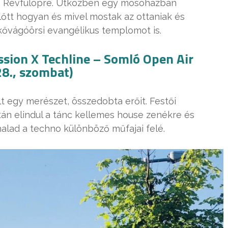
bb Révfülöpre. Útközben egy mosóházban
őtt hogyan és mivel mostak az ottaniak és
 kővágóörsi evangélikus templomot is.
ssion X Techline – Somló Open Air
8., szombat)
t egy merészet, összedobta erőit. Festői
án elindul a tánc kellemes house zenékre és
halad a techno különböző műfajai felé.