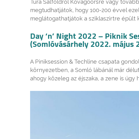
Túra Salföldről Kővágóörsre vagy tová
megtudhatjátok, hogy 100-200 évvel ezel
meglátogathatjátok a sziklaszirtre épült
Day ‘n’ Night 2022 – Piknik Se
(Somlóvásárhely 2022. május 2
A Piniksession & Techline csapata gondol
környezetben, a Somló lábánál már délut
ahogy közeleg az éjszaka, a zene is úgy 