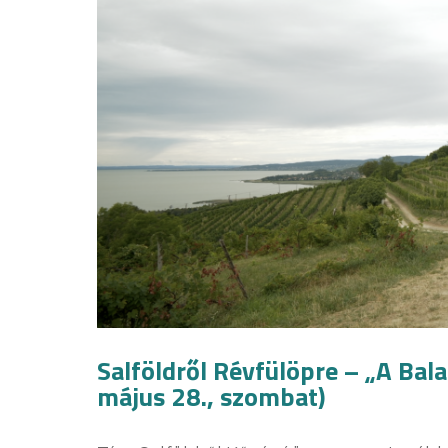
Salföldről Révfülöpre – „A Ba
május 28., szombat)