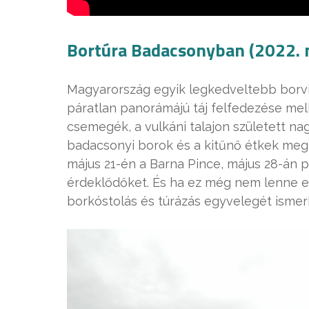
Bortúra Badacsonyban (2022. 
Magyarország egyik legkedveltebb borvidé
páratlan panorámájú táj felfedezése mel
csemegék, a vulkáni talajon született n
badacsonyi borok és a kitűnő étkek megkó
május 21-én a Barna Pince, május 28-án pe
érdeklődőket. És ha ez még nem lenne elé
borkóstolás és túrázás egyvelegét isme