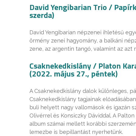
David Yengibarian Trio / Papír
szerda)
David Yengibarian népzenei ihletésű egye
örmény zenei hagyomány, a balkáni népzen
zene, az argentin tangó, valamint az azt 
Csaknekedkislány / Platon Kar
(2022. május 27., péntek)
A Csaknekedkislány dalok különleges, pár
Csaknekedkislány tagjainak előadásában.
buli helyett nagy vallomások és igazán 
Olivérrel és Konsiczky Dáviddal. A Palto
album számai mellett korábbi szerzemén
lemezbe is bepillantást nyerhetünk.