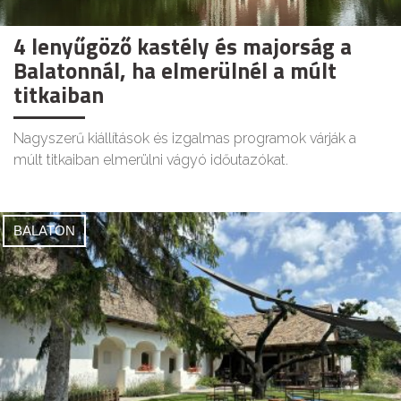
4 lenyűgöző kastély és majorság a
Balatonnál, ha elmerülnél a múlt
titkaiban
Nagyszerű kiállítások és izgalmas programok várják a
múlt titkaiban elmerülni vágyó időutazókat.
BALATON