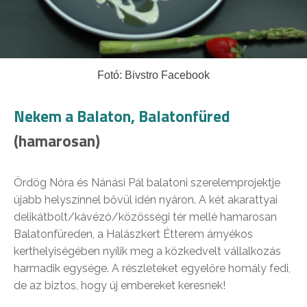
Fotó: Bivstro Facebook
Nekem a Balaton, Balatonfüred
(hamarosan)
Ördög Nóra és Nánási Pál balatoni szerelemprojektje
újabb helyszínnel bővül idén nyáron. A két akarattyai
delikátbolt/kávézó/közösségi tér mellé hamarosan
Balatonfüreden, a Halászkert Étterem árnyékos
kerthelyiségében nyílik meg a közkedvelt vállalkozás
harmadik egysége. A részleteket egyelőre homály fedi,
de az biztos, hogy új embereket keresnek!