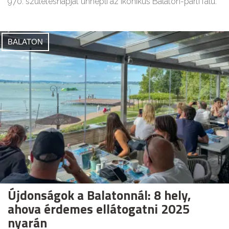
970. születésnapját ünnepli az ikonikus Balaton-parti falu.
BALATON
Újdonságok a Balatonnál: 8 hely,
ahova érdemes ellátogatni 2025
nyarán