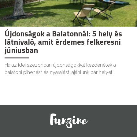
Újdonságok a Balatonnál: 5 hely és
látnivaló, amit érdemes felkeresni
júniusban
Ha az idei szezonban újdonságokkal kezdenétek a
balatoni pihenést és nyaralást, ajánlunk pár helyet!