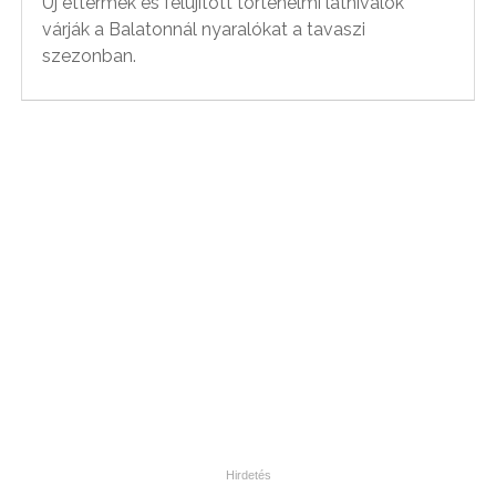
Új éttermek és felújított történelmi látnivalók
várják a Balatonnál nyaralókat a tavaszi
szezonban.