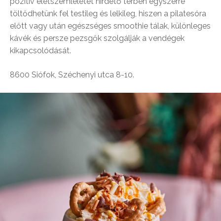
pozitív életszemléletet hirdető térben egyszerre
töltődhetünk fel testileg és lelkileg, hiszen a pilatesóra
előtt vagy után egészséges smoothie tálak, különleges
kávék és persze pezsgők szolgálják a vendégek
kikapcsolódását.
8600 Siófok, Széchenyi utca 8-10.