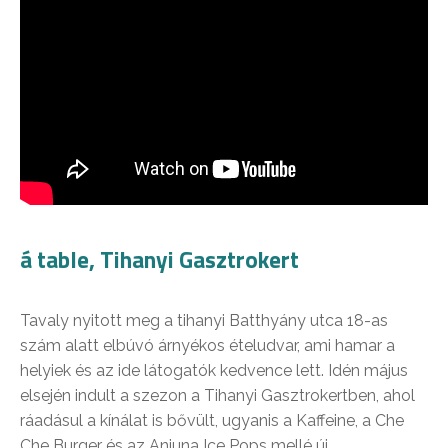
á table, Tihanyi Gasztrokert
Tavaly nyitott meg a tihanyi Batthyány utca 18-as
szám alatt elbúvó árnyékos ételudvar, ami hamar a
helyiek és az ide látogatók kedvence lett. Idén május
elsején indult a szezon a Tihanyi Gasztrokertben, ahol
ráadásul a kínálat is bővült, ugyanis a Kaffeine, a Che
Che Burger és az Anjuna Ice Pops mellé új