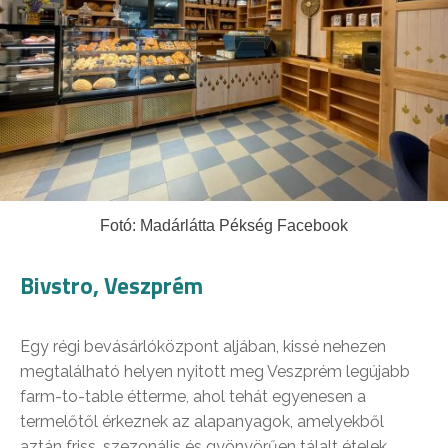
Fotó: Madárlátta Pékség Facebook
Bivstro, Veszprém
Egy régi bevásárlóközpont aljában, kissé nehezen
megtalálható helyen nyitott meg Veszprém legújabb
farm-to-table étterme, ahol tehát egyenesen a
termelőtől érkeznek az alapanyagok, amelyekből
aztán friss, szezonális és gyönyörűen tálalt ételek