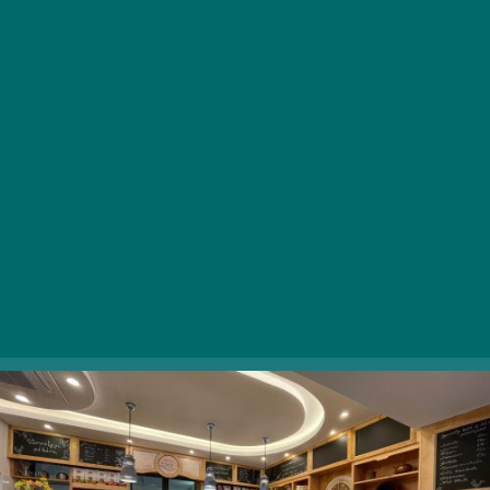
A Balaton-felvidék nyugati részének szerelmeseinek
biztosan nem mondunk újat azzal, hogy a Várvölgy
aprócska községében található Szent Domonkos
Vendéglőbe egyszer bizony el kell jutni! A családi
vállalkozás több lábon áll, ugyanis nemcsak éttermet
működtetnek, de idén áprilisban megnyitották
pékségüket is Keszthely főterén. Nézzetek be
hozzájuk!
8360 Keszthely, Kossuth Lajos utca 39.