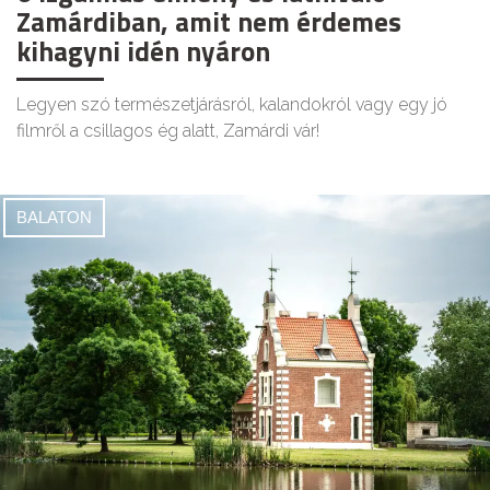
Zamárdiban, amit nem érdemes
kihagyni idén nyáron
Legyen szó természetjárásról, kalandokról vagy egy jó
filmről a csillagos ég alatt, Zamárdi vár!
BALATON