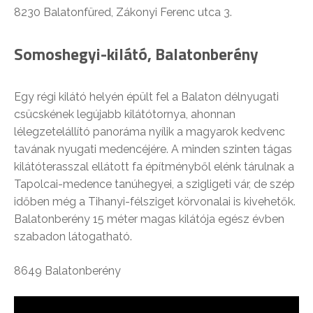
8230 Balatonfüred, Zákonyi Ferenc utca 3.
Somoshegyi-kilátó, Balatonberény
Egy régi kilátó helyén épült fel a Balaton délnyugati
csücskének legújabb kilátótornya, ahonnan
lélegzetelállító panoráma nyílik a magyarok kedvenc
tavának nyugati medencéjére. A minden szinten tágas
kilátóterasszal ellátott fa építményből elénk tárulnak a
Tapolcai-medence tanúhegyei, a szigligeti vár, de szép
időben még a Tihanyi-félsziget körvonalai is kivehetők.
Balatonberény 15 méter magas kilátója egész évben
szabadon látogatható.
8649 Balatonberény