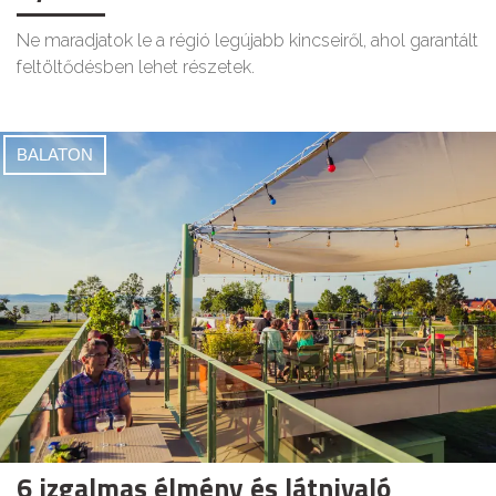
Ne maradjatok le a régió legújabb kincseiről, ahol garantált
feltöltődésben lehet részetek.
BALATON
6 izgalmas élmény és látnivaló