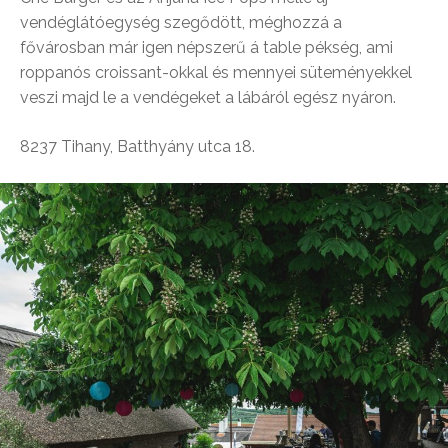
vendéglátóegység szegődött, méghozzá a
fővárosban már igen népszerű á table pékség, ami
roppanós croissant-okkal és mennyei süteményekkel
veszi majd le a vendégeket a lábáról egész nyáron.
8237 Tihany, Batthyány utca 18.