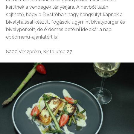
kerülnek a vendégek tányérjára. A névből talán
sejthető, hogy a Bivstróban nagy hangsúlyt kapnak a
bivalyhússal készült fogások, úgymint bivalyburger és
bivalypörkölt, de érdemes betérni ide akár a napi
ebédmenü-ajánlatért is!
8200 Veszprém, Kistó utca 27.