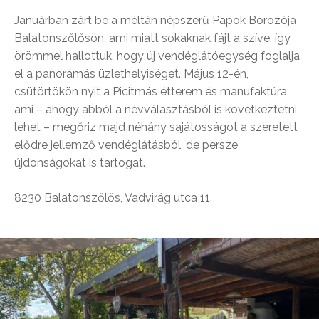
Januárban zárt be a méltán népszerű Papok Borozója
Balatonszőlősön, ami miatt sokaknak fájt a szíve, így
örömmel hallottuk, hogy új vendéglátóegység foglalja
el a panorámás üzlethelyiséget. Május 12-én,
csütörtökön nyit a Picitmás étterem és manufaktúra,
ami – ahogy abból a névválasztásból is következtetni
lehet – megőriz majd néhány sajátosságot a szeretett
elődre jellemző vendéglátásból, de persze
újdonságokat is tartogat.
8230 Balatonszőlős, Vadvirág utca 11.