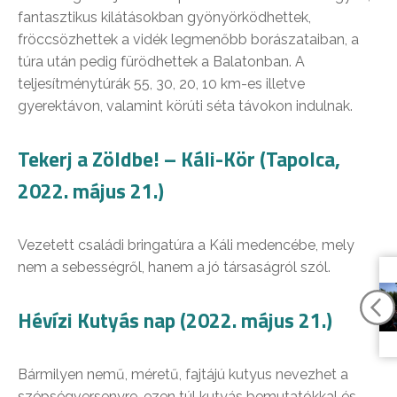
fantasztikus kilátásokban gyönyörködhettek,
fröccsözhettek a vidék legmenőbb borászataiban, a
túra után pedig fürödhettek a Balatonban. A
teljesítménytúrák 55, 30, 20, 10 km-es illetve
gyerektávon, valamint körúti séta távokon indulnak.
Tekerj a Zöldbe! – Káli-Kör (Tapolca,
2022. május 21.)
Vezetett családi bringatúra a Káli medencébe, mely
nem a sebességről, hanem a jó társaságról szól.
Hévízi Kutyás nap (2022. május 21.)
Bármilyen nemű, méretű, fajtájú kutyus nevezhet a
szépségversenyre, ezen túl kutyás bemutatókkal és