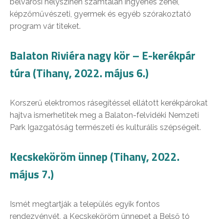
belvárosi helyszínen számtalan ingyenes zenei,
képzőművészeti, gyermek és egyéb szórakoztató
program vár titeket.
Balaton Riviéra nagy kör – E-kerékpár
túra (Tihany, 2022. május 6.)
Korszerű elektromos rásegítéssel ellátott kerékpárokat
hajtva ismerhetitek meg a Balaton-felvidéki Nemzeti
Park Igazgatóság természeti és kulturális szépségeit.
Kecskeköröm ünnep (Tihany, 2022.
május 7.)
Ismét megtartják a település egyik fontos
rendezvényét, a Kecskeköröm ünnepet a Belső tó