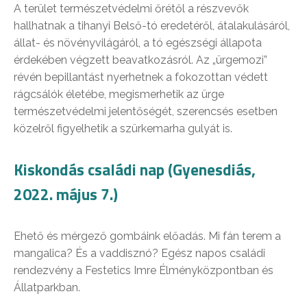
A terület természetvédelmi őrétől a részvevők
hallhatnak a tihanyi Belső-tó eredetéről, átalakulásáról,
állat- és növényvilágáról, a tó egészségi állapota
érdekében végzett beavatkozásról. Az „ürgemozi”
révén bepillantást nyerhetnek a fokozottan védett
rágcsálók életébe, megismerhetik az ürge
természetvédelmi jelentőségét, szerencsés esetben
közelről figyelhetik a szürkemarha gulyát is.
Kiskondás családi nap (Gyenesdiás,
2022. május 7.)
Ehető és mérgező gombáink előadás. Mi fán terem a
mangalica? És a vaddisznó? Egész napos családi
rendezvény a Festetics Imre Élményközpontban és
Állatparkban.