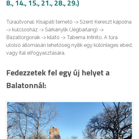
8., 14., 15., 21., 28., 29.)
Túraútvonal: Kisapáti temető -> Szent Kereszt kápolna
-> kulcsosház -> Sárkánylik (Jégbarlang) ->
Bazaltorgonák -> kilátó -> Taberna Infinito. A túra
utolsó állomásán lehetőség nyílik egy különleges ebéd,
vagy ital elfogyasztására.
Fedezzetek fel egy új helyet a
Balatonnál: