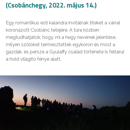
(Csobánchegy, 2022. május 14.)
Egy romantikus esti kalandra invitálnak titeket a várral
koronázott Csobánc tetejére. A túra közben
megtudhatjátok, hogy, mi a hegy nevének jelentése,
milyen szőlőket termesztettek egykoron és most a
gazdák, és persze a Gyulaffy család története is feltárul
a hold világító fénye alatt.