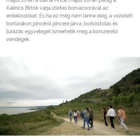
május 21-én a Barna Pince, május 28-án pedig a
Kalinics Birtok várja ízletes borvacsorával az
érdeklődőket. És ha ez még nem lenne elég, a vezetett
bortúrákon pincéről pincére járva, borkóstolás és
túrázás egyvelegét ismerhetik meg a borszerető
vendégek.