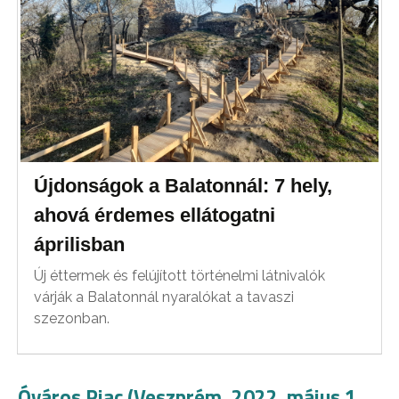
Újdonságok a Balatonnál: 7 hely,
ahová érdemes ellátogatni
áprilisban
Új éttermek és felújított történelmi látnivalók
várják a Balatonnál nyaralókat a tavaszi
szezonban.
Óváros Piac (Veszprém, 2022. május 1.,