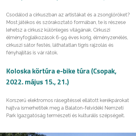
Csodálod a cirkuszban az artistákat és a zsonglőröket?
Most játékos és szórakoztató formában, te is részese
lehetsz a cirkusz különleges világának. Cirkuszi
élményfoglalkozások 6-99 éves korig, élményzenélés,
cirkuszi sátor festés, láthatatlan tigris rajzolás és
fényhajlítás is vár rátok.
Koloska körtúra e-bike túra (Csopak,
2022. május 15., 21.)
Korszerű elektromos rásegítéssel ellátott kerékpárokat
hajtva ismerhetitek meg a Balaton-felvidéki Nemzeti
Park Igazgatóság természeti és kulturális szépségeit.