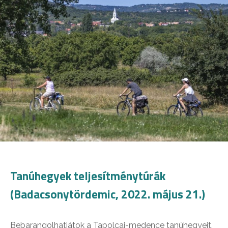
Tanúhegyek teljesítménytúrák
(Badacsonytördemic, 2022. május 21.)
Bebarangolhatjátok a Tapolcai-medence tanúhegyeit,