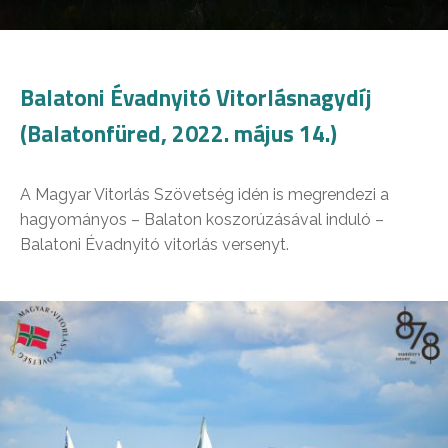
Balatoni Évadnyitó Vitorlásnagydíj
(Balatonfüred, 2022. május 14.)
A Magyar Vitorlás Szövetség idén is megrendezi a
hagyományos – Balaton koszorúzásával induló –
Balatoni Évadnyitó vitorlás versenyt.