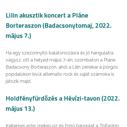
Lilin akusztik koncert a Pláne
Borteraszon (Badacsonytomaj, 2022.
május 7.)
Ha egy szezonnyitó balatonozásra és jó hangulatra
vágysz, ott a helyed május 7-én, szombaton a Pláne
Badacsony Borteraszon, ahol a Lilin zenekar a pörgős
popdalokon kívül alternatív rock és saját számoka is
játszik majd.
Holdfényfürdőzés a Hévízi-tavon (2022.
május 13.)
Kellemes este, meleg víz és forró hangulat a Tófürdőn.