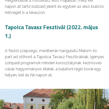
Megrendezik a frissterasz első majálisát, mely két
napon át tartó bulizást jelent és egyben az első bulizós
hétvégét is a teraszon.
Tapolca Tavasz Fesztivál (2022. május
1.)
A festői szépségű, mediterrán hangulatú Malom-tó
part ad otthont a Tapolca Tavasz Fesztiválnak. Igényes
színpadi programok minden korosztálynak, kézműves
vásár, hagyományos ételek, a balatoni régió borai egy
helyen, két és fél napon át.