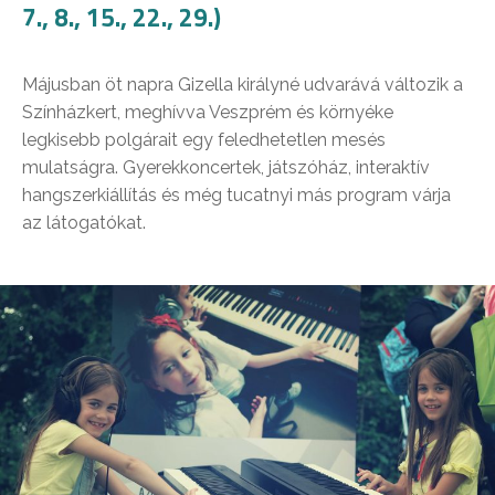
7., 8., 15., 22., 29.)
Májusban öt napra Gizella királyné udvarává változik a
Színházkert, meghívva Veszprém és környéke
legkisebb polgárait egy feledhetetlen mesés
mulatságra. Gyerekkoncertek, játszóház, interaktív
hangszerkiállítás és még tucatnyi más program várja
az látogatókat.