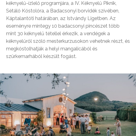
kéknyelű-ízlelő programjára, a IV. Kéknyelű Piknik,
Sétáló Kóstolóra, a Badacsonyi borvidék szívében,
Káptalantóti határában, az Istvándy Ligetben. Az
eseményre mintegy 10 badacsonyi pincészet több
mint 30 kéknyelű tétellel érkezik, a vendégek a
kéknyelűről szóló mesterkurzusokon vehetnek részt, és
megkóstolhatják a helyi mangalicából és
szürkemarhából készült fogást.