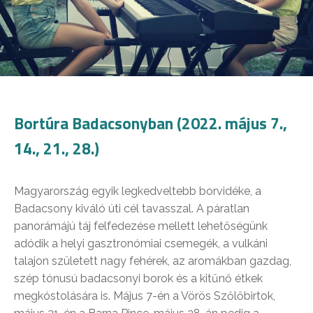
Bortúra Badacsonyban (2022. május 7.,
14., 21., 28.)
Magyarország egyik legkedveltebb borvidéke, a
Badacsony kiváló úti cél tavasszal. A páratlan
panorámájú táj felfedezése mellett lehetőségünk
adódik a helyi gasztronómiai csemegék, a vulkáni
talajon született nagy fehérek, az aromákban gazdag,
szép tónusú badacsonyi borok és a kitűnő étkek
megkóstolására is. Május 7-én a Vörös Szőlőbirtok,