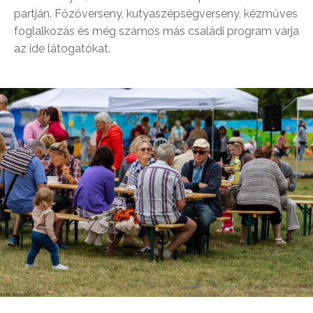
partján. Főzőverseny, kutyaszépségverseny, kézműves
foglalkozás és még számos más családi program várja
az ide látogatókat.