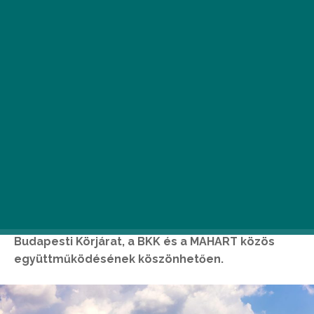
Az elmúlt évhez hasonlóan április 29-én idén is
útjára indul a Duna fővárosi szakaszán közlekedő
Budapesti Körjárat, a BKK és a MAHART közös
együttműködésének köszönhetően.