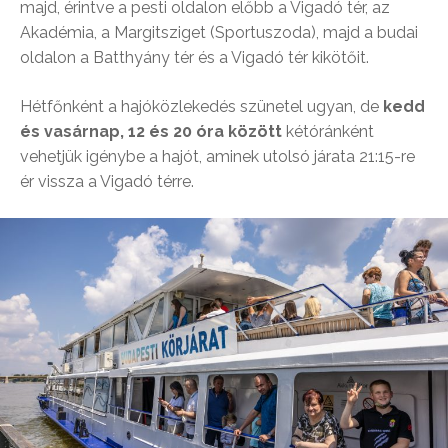
majd, érintve a pesti oldalon előbb a Vigadó tér, az
Akadémia, a Margitsziget (Sportuszoda), majd a budai
oldalon a Batthyány tér és a Vigadó tér kikötőit.
Hétfőnként a hajóközlekedés szünetel ugyan, de
kedd
és vasárnap, 12 és 20 óra között
kétóránként
vehetjük igénybe a hajót, aminek utolsó járata 21:15-re
ér vissza a Vigadó térre.