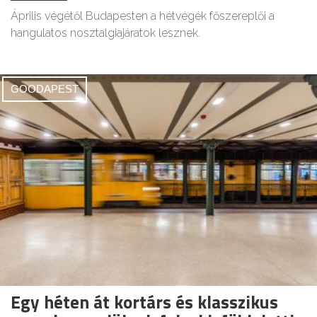
Április végétől Budapesten a hétvégék főszereplői a
hangulatos nosztalgiajáratok lesznek.
GOODAPEST
Egy héten át kortárs és klasszikus