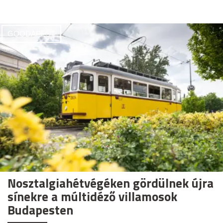
GOODAPEST
Nosztalgiahétvégéken gördülnek újra
sínekre a múltidéző villamosok
Budapesten