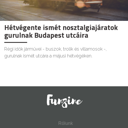
Hétvégente ismét nosztalgiajáratok
gurulnak Budapest utcáira
Régi idők járművei - buszok, trolik és villamosok -,
gurulnak ismét utcára a májusi hétvégéken.
Rólunk