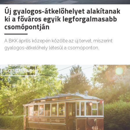
Új gyalogos-átkelőhelyet alakítanak
ki a főváros egyik legforgalmasabb
csomópontján
A BKK április közepén közölte az új tervet, miszerint
gyalogos-átkelőhely létesül a csomóponton.
GOODAPEST