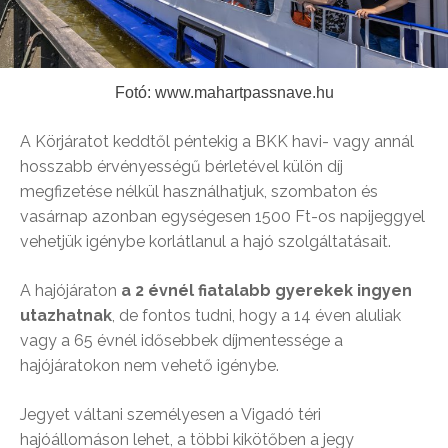
Fotó: www.mahartpassnave.hu
A Körjáratot keddtől péntekig a BKK havi- vagy annál
hosszabb érvényességű bérletével külön díj
megfizetése nélkül használhatjuk, szombaton és
vasárnap azonban egységesen 1500 Ft-os napijeggyel
vehetjük igénybe korlátlanul a hajó szolgáltatásait.
A hajójáraton
a 2 évnél fiatalabb gyerekek ingyen
utazhatnak
, de fontos tudni, hogy a 14 éven aluliak
vagy a 65 évnél idősebbek díjmentessége a
hajójáratokon nem vehető igénybe.
Jegyet váltani személyesen a Vigadó téri
hajóállomáson lehet, a többi kikötőben a jegy