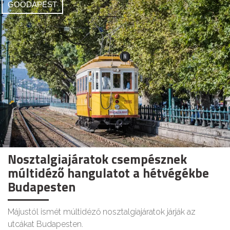
GOODAPEST
Nosztalgiajáratok csempésznek
múltidéző hangulatot a hétvégékbe
Budapesten
Májustól ismét múltidéző nosztalgiajáratok járják az
utcákat Budapesten.