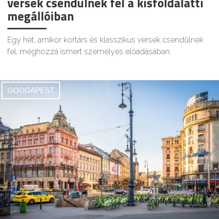
versek csendülnek fel a kisföldalatti
megállóiban
Egy hét, amikor kortárs és klasszikus versek csendülnek
fel, méghozzá ismert személyes előadásában.
GOODAPEST