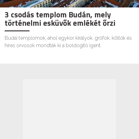
3 csodás templom Budán, mely
történelmi esküvők emlékét őrzi
Budai templomok, ahol egykor királyok, grófok, költők és
híres orvosok mondták ki a boldogító igent.