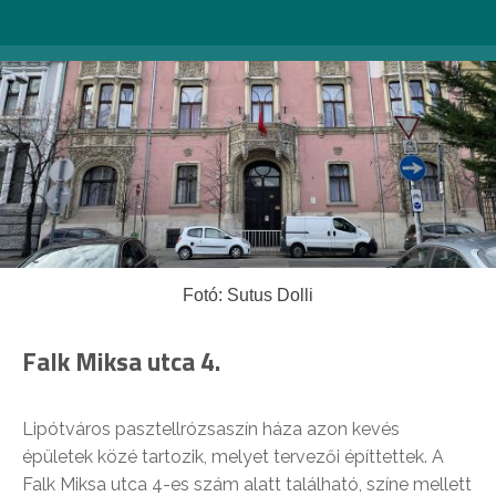
Fotó: Sutus Dolli
Falk Miksa utca 4.
Lipótváros pasztellrózsaszín háza azon kevés
épületek közé tartozik, melyet tervezői építtettek. A
Falk Miksa utca 4-es szám alatt található, színe mellett