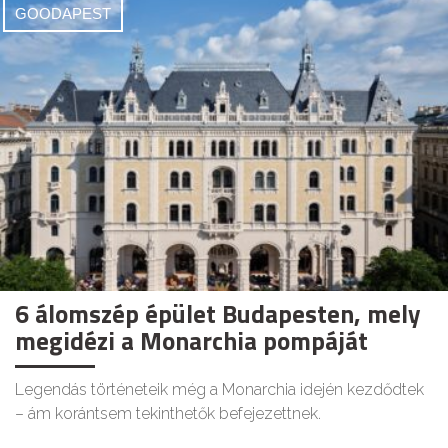
GOODAPEST
6 álomszép épület Budapesten, mely
megidézi a Monarchia pompáját
Legendás történeteik még a Monarchia idején kezdődtek
– ám korántsem tekinthetők befejezettnek.