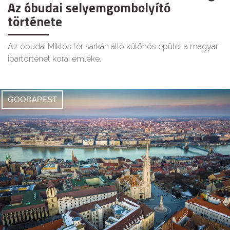
Az óbudai selyemgombolyító
története
Az óbudai Miklós tér sarkán álló különös épület a magyar
ipartörténet korai emléke.
GOODAPEST