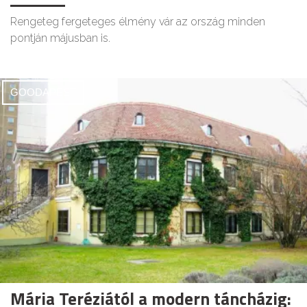
Rengeteg fergeteges élmény vár az ország minden
pontján májusban is.
GOODAPEST
Mária Teréziától a modern táncházig: