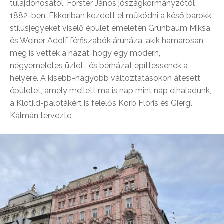
tulajdonosától, Förster János jószágkormányzótól
1882-ben. Ekkoriban kezdett el működni a késő barokk
stílusjegyeket viselő épület emeletén Grünbaum Miksa
és Weiner Adolf férfiszabók áruháza, akik hamarosan
meg is vették a házat, hogy egy modern,
négyemeletes üzlet- és bérházat építtessenek a
helyére. A kisebb-nagyobb változtatásokon átesett
épületet, amely mellett ma is nap mint nap elhaladunk,
a Klotild-palotákért is felelős Korb Flóris és Giergl
Kálmán tervezte.