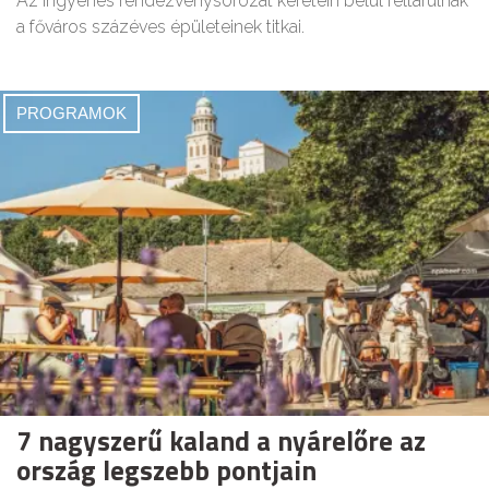
Az ingyenes rendezvénysorozat keretein belül feltárulnak
a főváros százéves épületeinek titkai.
PROGRAMOK
7 nagyszerű kaland a nyárelőre az
ország legszebb pontjain