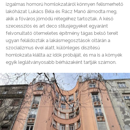
izgalmas homorú homlokzatáról könnyen felismerhető
lakóházat Lukács Béla és Rácz Manó álmodta meg,
akik a főváros jómódú rétegéhez tartoztak. A késő
szecessziós és art deco stílusjegyeket egyaránt
felvonultató ötemeletes építmény tágas belső tereit
ugyan feláldozták a lakásmegosztások oltárán a
szocializmus évei alatt, különleges díszítésű
homlokzata kiállta az idők próbáját, és ma is a környék
egyik leglátványosabb bérházaként tartják számon.