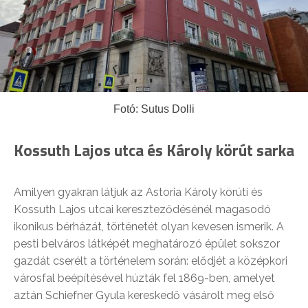
Fotó: Sutus Dolli
Kossuth Lajos utca és Károly körút sarka
Amilyen gyakran látjuk az Astoria Károly körúti és
Kossuth Lajos utcai kereszteződésénél magasodó
ikonikus bérházát, történetét olyan kevesen ismerik. A
pesti belváros látképét meghatározó épület sokszor
gazdát cserélt a történelem során: elődjét a középkori
városfal beépítésével húzták fel 1869-ben, amelyet
aztán Schiefner Gyula kereskedő vásárolt meg első