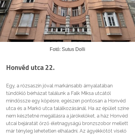
Fotó: Sutus Dolli
Honvéd utca 22.
Egy, a rózsaszín jóval markánsabb árnyalatában
tündöklő bérházat találunk a Falk Miksa utcától
mindössze egy köpésre, egészen pontosan a Honvéd
utca és a Markó utca találkozásánál. Ha az épület színe
nem késztetné megállásra a járókelőket, a ház Honvéd
utcai bejáratát őrző életnagyságú bronzszobor mellett
már tényleg lehetetlen elhaladni. Az ágyékkötőt viselő