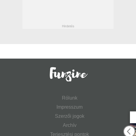
Rólunk
Impresszum
Szerzői jogok
Archív
Terjesztési pontok