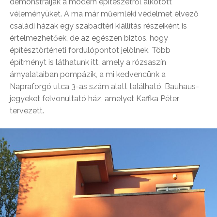
demonstrálják a modern építészetről alkotott
véleményüket. A ma már műemléki védelmet élvező
családi házak egy szabadtéri kiállítás részeiként is
értelmezhetőek, de az egészen biztos, hogy
építésztörténeti fordulópontot jelölnek. Több
építményt is láthatunk itt, amely a rózsaszín
árnyalataiban pompázik, a mi kedvencünk a
Napraforgó utca 3-as szám alatt található, Bauhaus-
jegyeket felvonultató ház, amelyet Kaffka Péter
tervezett.