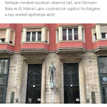
férfialak mindkét kezében villámot tart, ami Ohmann
Béla és ifj. Mátrai Lajos szobrászok sajátos tisztelgése
a ház eredeti építtetője előtt.