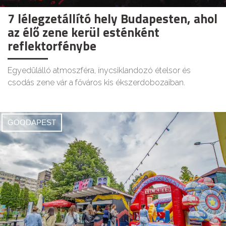
7 lélegzetállító hely Budapesten, ahol
az élő zene kerül esténként
reflektorfénybe
Egyedülálló atmoszféra, ínycsiklandozó ételsor és
csodás zene vár a főváros kis ékszerdobozaiban.
GOODAPEST