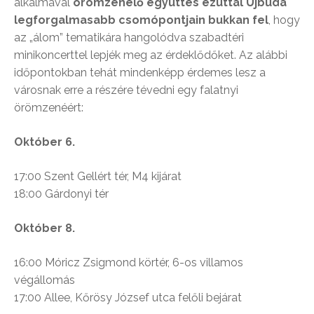
alkalmával
örömzenélő együttes ezúttal Újbuda
legforgalmasabb csomópontjain bukkan fel
, hogy
az „álom” tematikára hangolódva szabadtéri
minikoncerttel lepjék meg az érdeklődőket. Az alábbi
időpontokban tehát mindenképp érdemes lesz a
városnak erre a részére tévedni egy falatnyi
örömzenéért:
Október 6.
17:00 Szent Gellért tér, M4 kijárat
18:00 Gárdonyi tér
Október 8.
16:00 Móricz Zsigmond körtér, 6-os villamos
végállomás
17:00 Allee, Kőrösy József utca felőli bejárat