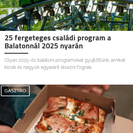
25 fergeteges családi program a
Balatonnál 2025 nyarán
Olyan 2025-ös balatoni programokat gyűjtöttünk, amiket
kicsik és nagyok egyaránt élvezni fognak.
GASZTRO