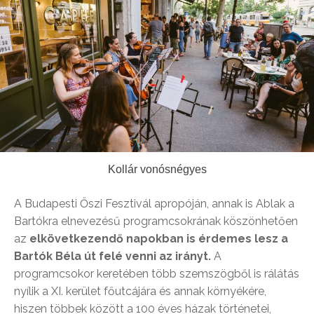
Kollár vonósnégyes
A Budapesti Őszi Fesztivál apropóján, annak is Ablak a
Bartókra elnevezésű programcsokrának köszönhetően
az
elkövetkezendő napokban is érdemes lesz a
Bartók Béla út felé venni az irányt.
A
programcsokor keretében több szemszögből is rálátás
nyílik a XI. kerület főutcájára és annak környékére,
hiszen többek között a 100 éves házak történetei,