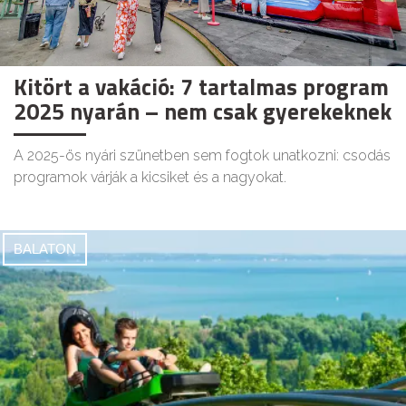
Kitört a vakáció: 7 tartalmas program
2025 nyarán – nem csak gyerekeknek
A 2025-ös nyári szünetben sem fogtok unatkozni: csodás
programok várják a kicsiket és a nagyokat.
BALATON