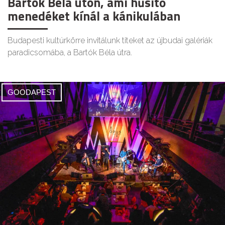
Bartók Béla úton, ami hűsítő
menedéket kínál a kánikulában
Budapesti kultúrkörre invitálunk titeket az újbudai galériák
paradicsomába, a Bartók Béla útra.
GOODAPEST