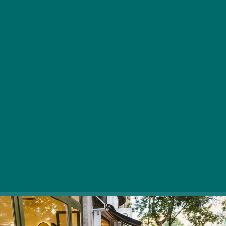
Eső ide, eső oda, akik az elkövetkezendő
napokban a Bartók Béla úton járnak, még ha csak
egy rövid időre is, de belecsöppenhetnek egy-
egy pillanat szülte zenei megmozdulásba.