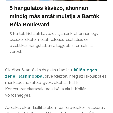
5 hangulatos kávézó, ahonnan
mindig más arcát mutatja a Bartók
Béla Boulevard
5 Bartók Béla úti kávézót ajánlunk, ahonnan egy
csésze fekete mellől, keleties, családias és
eklektikus hangulatban a legjobb szemlélni a
várost.
Október 6-án, 8-án és 9-én ráadásul
különleges
zenei flashmobbal
örvendezteti meg az iskolából és
munkából hazafelé igyekvőket az ELTE
Koncertzenekarának tagjaiból alakult Kollár
vonósnégyes.
Az esküvőkön, kiállításokon, konferenciákon, vacsorák