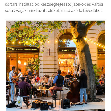
kortárs installációk, készségfejlesztő játékok és városi
séták várják mind az itt élőket, mind az ide tévedőket.