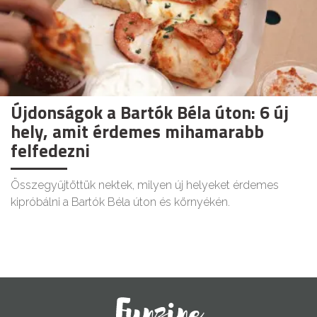
Újdonságok a Bartók Béla úton: 6 új
hely, amit érdemes mihamarabb
felfedezni
Összegyűjtöttük nektek, milyen új helyeket érdemes
kipróbálni a Bartók Béla úton és környékén.