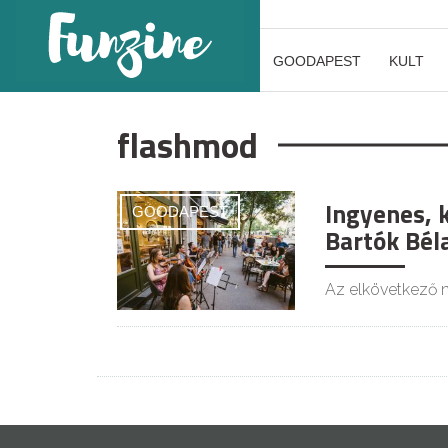
GOODAPEST
KULT
flashmod
Ingyenes, 
GOODAPEST
Bartók Bél
Az elkövetkező n