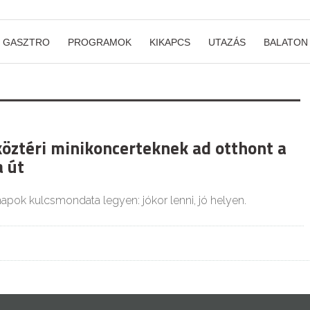
GASZTRO
PROGRAMOK
KIKAPCS
UTAZÁS
BALATON
köztéri minikoncerteknek ad otthont a
a út
apok kulcsmondata legyen: jókor lenni, jó helyen.