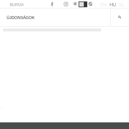
EN
HU
SL
BURDA
ÚJDONSÁGOK