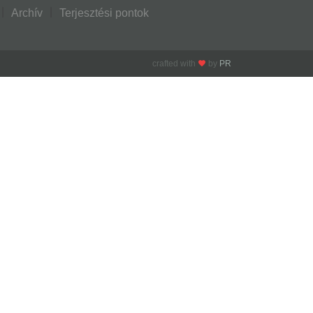
Archív
Terjesztési pontok
crafted with
by
PR