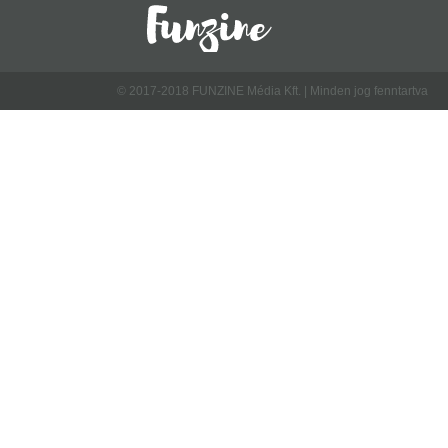
© 2017-2018 FUNZINE Média Kft. | Minden jog fenntartva