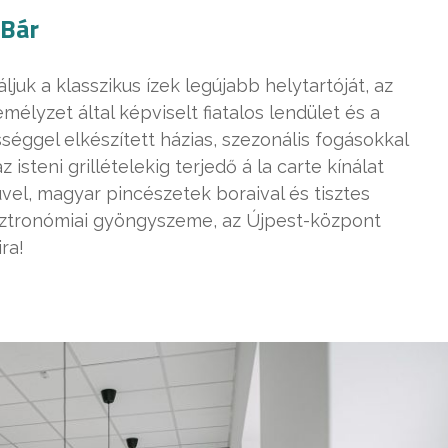
 Bár
ljuk a klasszikus ízek legújabb helytartóját, az
élyzet által képviselt fiatalos lendület és a
séggel elkészített házias, szezonális fogásokkal
z isteni grillételekig terjedő á la carte kínálat
el, magyar pincészetek boraival és tisztes
asztronómiai gyöngyszeme, az Újpest-központ
ra!