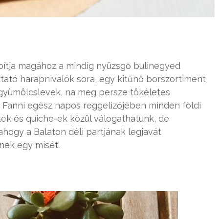
bítja magához a mindig nyüzsgő bulinegyed
tató harapnivalók sora, egy kitűnő borszortiment,
 gyümölcslevek, na meg persze tökéletes
a Fanni egész napos reggelizőjében minden földi
tek és quiche-ek közül válogathatunk, de
hogy a Balaton déli partjának legjavát
rnek egy misét.