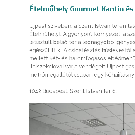
Ételműhely Gourmet Kantin és
Újpest szívében, a Szent István téren talá
Ételműhelyt. A gyönyörű környezet, a szem
letisztult belső tér a legnagyobb igényes
egészül itt ki. A csigatésztás húslevestől a
mellett két- és háromfogásos ebédmenüv
italszekcióval várja vendégeit Újpest g
metrómegállótól csupán egy kőhajításnyi
1042 Budapest, Szent István tér 6.