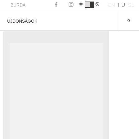
EN
HU
SL
BURDA
ÚJDONSÁGOK