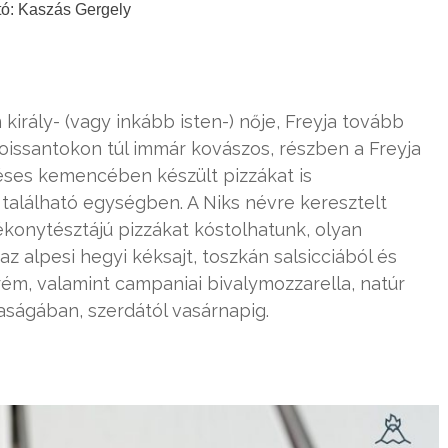
tó: Kaszás Gergely
király- (vagy inkább isten-) nője, Freyja tovább
oissantokon túl immár kovászos, részben a Freyja
eléses kemencében készült pizzákat is
 található egységben. A Niks névre keresztelt
konytésztájú pizzákat kóstolhatunk, olyan
z alpesi hegyi kéksajt, toszkán salsicciából és
rém, valamint campaniai bivalymozzarella, natúr
ságában, szerdától vasárnapig.