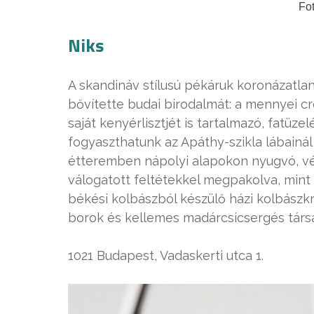
Fo
Niks
A skandináv stílusú pékáruk koronázatlan 
bővítette budai birodalmát: a mennyei cr
saját kenyérlisztjét is tartalmazó, fatüz
fogyaszthatunk az Apáthy-szikla lábainál
étteremben nápolyi alapokon nyugvó, vé
válogatott feltétekkel megpakolva, mint a
békési kolbászból készülő házi kolbászk
borok és kellemes madárcsicsergés társa
1021 Budapest, Vadaskerti utca 1.