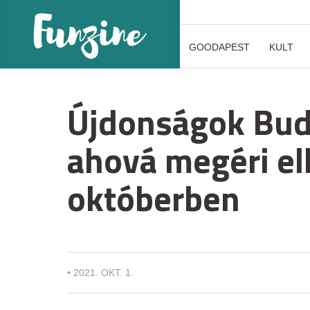
GOODAPEST
KULT
Újdonságok Buda
ahová megéri el
októberben
•
2021. OKT. 1.