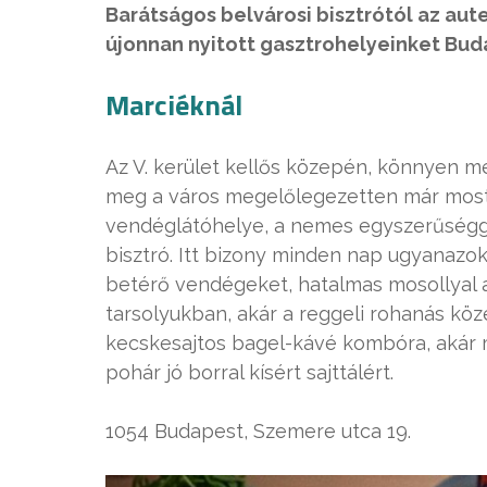
Barátságos belvárosi bisztrótól az aut
újonnan nyitott gasztrohelyeinket Bud
Marciéknál
Az V. kerület kellős közepén, könnyen m
meg a város megelőlegezetten már most
vendéglátóhelye, a nemes egyszerűségge
bisztró. Itt bizony minden nap ugyanazok
betérő vendégeket, hatalmas mosollyal 
tarsolyukban, akár a reggeli rohanás k
kecskesajtos bagel-kávé kombóra, akár
pohár jó borral kísért sajttálért.
1054 Budapest, Szemere utca 19.