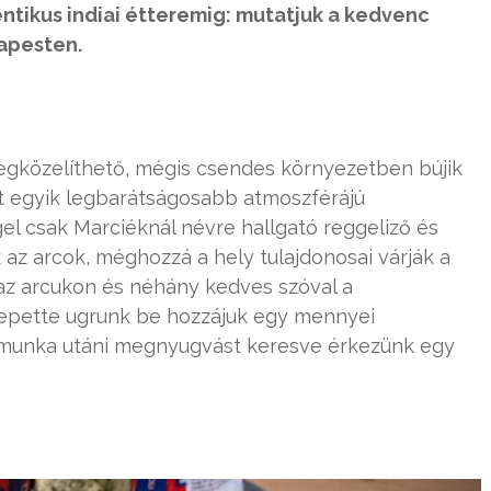
entikus indiai étteremig: mutatjuk a kedvenc
apesten.
egközelíthető, mégis csendes környezetben bújik
 egyik legbarátságosabb atmoszférájú
l csak Marciéknál névre hallgató reggeliző és
 az arcok, méghozzá a hely tulajdonosai várják a
az arcukon és néhány kedves szóval a
özepette ugrunk be hozzájuk egy mennyei
 munka utáni megnyugvást keresve érkezünk egy