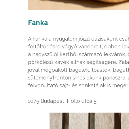
Fanka
A Fanka a nyugalom jóízű oázisaként csá
feltöltődésre vágyó vándorait, ebben lak
a nagyszülői kertből származó lekvárok,
pörkölésű kávék állnak segítségére. Zal
jóval megpakolt bagelek, toastok, baget
süteményfronton sincs okunk panaszra, a
felvonultató sajt- és sonkatálak is megé
1075 Budapest, Holló utca 5.