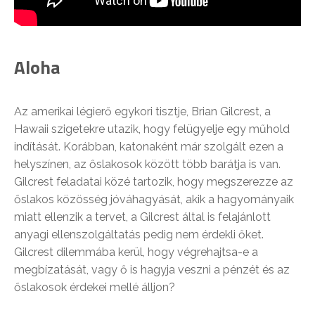
Aloha
Az amerikai légierő egykori tisztje, Brian Gilcrest, a
Hawaii szigetekre utazik, hogy felügyelje egy műhold
indítását. Korábban, katonaként már szolgált ezen a
helyszínen, az őslakosok között több barátja is van.
Gilcrest feladatai közé tartozik, hogy megszerezze az
őslakos közösség jóváhagyását, akik a hagyományaik
miatt ellenzik a tervet, a Gilcrest által is felajánlott
anyagi ellenszolgáltatás pedig nem érdekli őket.
Gilcrest dilemmába kerül, hogy végrehajtsa-e a
megbízatását, vagy ő is hagyja veszni a pénzét és az
őslakosok érdekei mellé álljon?