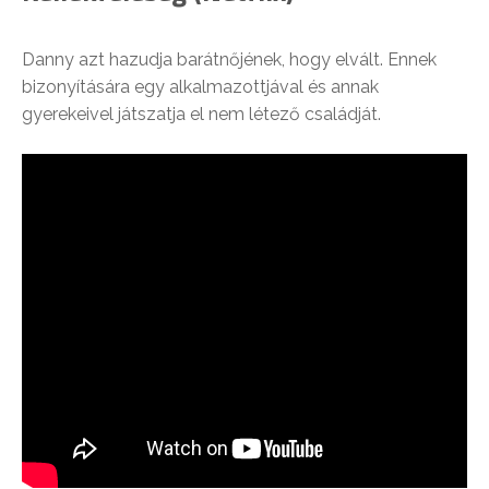
Danny azt hazudja barátnőjének, hogy elvált. Ennek
bizonyítására egy alkalmazottjával és annak
gyerekeivel játszatja el nem létező családját.