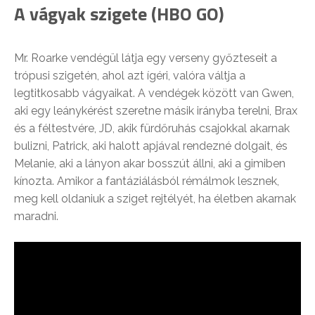
A vágyak szigete (HBO GO)
Mr. Roarke vendégül látja egy verseny győzteseit a
trópusi szigetén, ahol azt ígéri, valóra váltja a
legtitkosabb vágyaikat. A vendégek között van Gwen,
aki egy leánykérést szeretne másik irányba terelni, Brax
és a féltestvére, JD, akik fürdőruhás csajokkal akarnak
bulizni, Patrick, aki halott apjával rendezné dolgait, és
Melanie, aki a lányon akar bosszút állni, aki a gimiben
kínozta. Amikor a fantáziálásból rémálmok lesznek,
meg kell oldaniuk a sziget rejtélyét, ha életben akarnak
maradni.