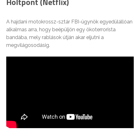
Holtpont (Netflix)
A hajdani motokrossz-sztár FBI-ügynök egyedülállóan
alkalmas arra, hogy beépüljön egy ökoterrorista
bandába, mely rablások útján akar eljutni a
megvilágosodásig.