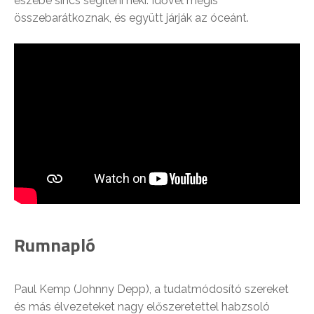
eszébe sincs segíteni neki. Idővel mégis
összebarátkoznak, és együtt járják az óceánt.
Rumnapló
Paul Kemp (Johnny Depp), a tudatmódosító szereket
és más élvezeteket nagy előszeretettel habzsoló