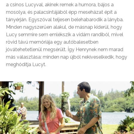
a csinos Lucyval, akinek remek a humora, bájos a
mosolya, és palacsintájából épp meseházat épít a
tányérján. Egyszóval teljesen belehabarodik a lányba.
Minden nagyszerűen alakul, de másnap kiderül, hogy
Lucy semmire sem emlékszik a vidám randiból, mivel
rövid távú memóriája egy autóbalesetben
jóvátehetetlenül megsérült. Így Henrynek nem marad
más választása: minden nap újból nekiveselkedik, hogy
meghódítja Lucyt.