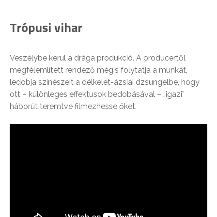
Trópusi vihar
Veszélybe kerül a drága produkció. A producertől
megfélemlített rendező mégis folytatja a munkát,
ledobja színészeit a délkelet-ázsiai dzsungelbe, hogy
ott – különleges effektusok bedobásával – „igazi”
háborút teremtve filmezhesse őket.