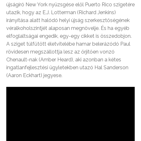
újságíró New York nyüzsgése elől Puerto Rico szigetére
utazik, hogy az E.J. Lotterman (Richard Jenkins)
irányítása alatt halódó helyi újság szerkesztőségének
véralkoholszintjét alaposan megnövelje. És ha egyéb
elfoglaltságai engedik, egy-egy cikket is összedobjon.
A sziget túlfűtött életvitelébe hamar belerázódó Paul
rövidesen megszállottja lesz az őrjítően vonzó
Chenault-nak (Amber Heard), aki azonban a kétes
ingatlanfejlesztési ügyletekben utazó Hal Sanderson
(Aaron Eckhart) jegyese.