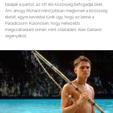
találják a partot, az ott élő közösség befogadja őket.
Ám, ahogy Richard mind jobban megismeri a közösség
életét, egyre kevésbé tűnik úgy, hogy ez lenne a
Paradicsom. Különösen, hogy nehezebb
megszabadulni onnan, mint odatalálni. Alex Garland
regényéből.