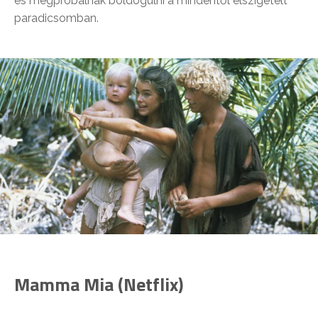
és megpróbálnak boldogulni a mindentől elszigetelt
paradicsomban.
Mamma Mia (Netflix)