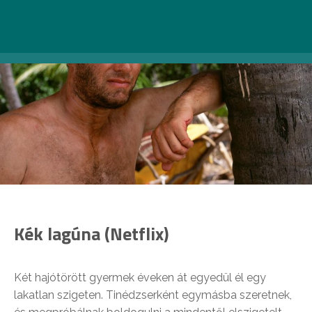
Kék lagúna (Netflix)
Két hajótörött gyermek éveken át egyedül él egy
lakatlan szigeten. Tinédzserként egymásba szeretnek,