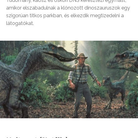
Tudomány, káosz és őskori DNS keresztezi egymást,
amikor elszabadulnak a klónozott dinoszauruszok egy
szigorúan titkos parkban, és elkezdik megtizedelni a
látogatókat.