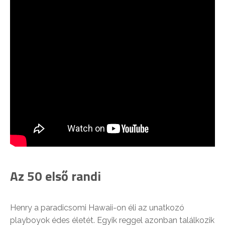
Az 50 első randi
Henry a paradicsomi Hawaii-on éli az unatkozó
playboyok édes életét. Egyik reggel azonban találkozik