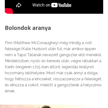
Bolondok aranya
Finn (Matthew McConaughey) még mindig a volt
felesége (Kate Hudson) után fut, már amikor éppen
nem a Tapsi Tatának nevezett gengszter elől menekül.
Mindeközben, nyolc év keresés után, végre rábukkan a
Karib-tengeren 1715-ben eltűnt, legendás királynői
hozomány lelőhelyére. Most már csak annyi a dolga,
hogy felhozza a kincseket, visszaszerezze a feleségét,
és elhúzza a csíkot, mielőtt a gengszterek a helyszínre
érnek.