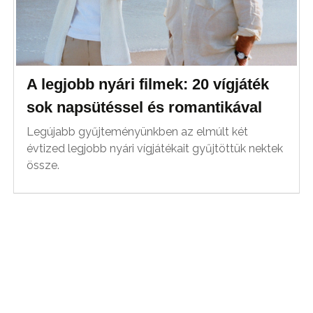
A legjobb nyári filmek: 20 vígjáték
sok napsütéssel és romantikával
Legújabb gyűjteményünkben az elmúlt két
évtized legjobb nyári vígjátékait gyűjtöttük nektek
össze.