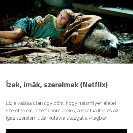
Ízek, imák, szerelmek (Netflix)
Liz a válása után úgy dönt, hogy másmilyen életet
szeretne élni, ezért finom ételek, a spiritualitás és az
igaz szerelem után kutatva utazgat a világban.