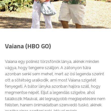
Vaiana (HBO GO)
Vaiana egy polinéz törzsfőnök lánya, akinek minden
vágya, hogy tengerre szálljon. A zátonyon túlra
azonban senki sem mehet, mert az ősi legenda szerint
ott a sötétség uralkodik, ami most Vaiana szigetét
fenyegeti. A bátor lányka azonban hajóra száll, hogy
megmentse népét. Eljut a legendás szigetre, ahol
találkozik Mauival, aki legnagyobb meglepetésére nem
félisten, hanem önimádatban szenvedő tuskó, akinek