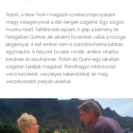
Robin, a New York-i magazin szerkesztője nyaralni
megy vőlegényével a dél-tengeri szigetre. Egy sürgős
munka miatt Tahitire kell repülni. A gép a kemény és
faragatlan Quinné, aki alkalmi fuvarokat vállal a rozoga
járgánnyal. A két ember nem is különbözhetne jobban
egymástól. A helyzet tovább romlik, amikor viharba
kerülnek és lezuhannak. Robin és Quinn egy lakatlan
szigeten találják magukat. Rendhagyó robinzonád
veszi kezdetét, veszélyes kalandokkal, és még
veszélyesebb perpatvarokkal.