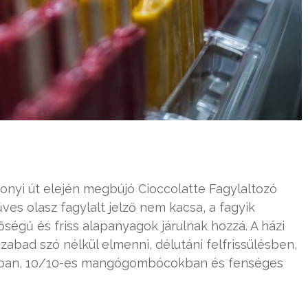
zsonyi út elején megbújó Cioccolatte Fagylaltozó
ves olasz fagylalt jelző nem kacsa, a fagyik
ségű és friss alapanyagok járulnak hozzá. A házi
zabad szó nélkül elmenni, délutáni felfrissülésben,
odában, 10/10-es mangógombócokban és fenséges