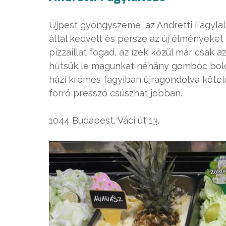
Újpest gyöngyszeme, az Andretti Fagyla
által kedvelt és persze az új élményeket 
pizzaillat fogad, az ízek közül már csak 
hűtsük le magunkat néhány gombóc boldo
házi krémes fagyiban újragondolva köte
forró presszó csúszhat jobban.
1044 Budapest, Váci út 13.