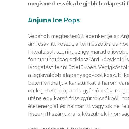
megismerhessék a legjobb budapesti f
Anjuna Ice Pops
Vegánok megtestesült édenkertje az Anj
ami csak itt készül, a természetes és nö
Hitvallásuk szerint ez így marad a jövőb
fenntarthatóság sziklaszilárd képviselő
látogatást tenni üzletükben. Végigkóstolh
a legkiválóbb alapanyagokból készült, k
belemeríthetjük kanalunkat a három var
emlegetett roppanós gyümölcsök, magok és
utána egy korsó friss gyümölcsökből, ho
életenergiát és ha már itt vagytok ne 
hiszen itt számukra is készülnek finomsá