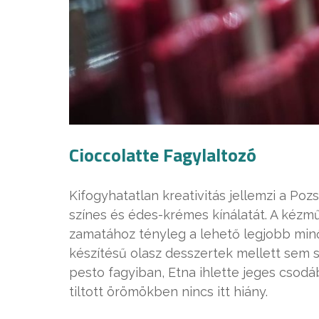
Cioccolatte Fagylaltozó
Kifogyhatatlan kreativitás jellemzi a Po
színes és édes-krémes kínálatát. A kézmű
zamatához tényleg a lehető legjobb minő
készítésű olasz desszertek mellett sem s
pesto fagyiban, Etna ihlette jeges cs
tiltott örömökben nincs itt hiány.