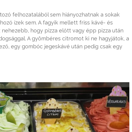
ltozó felhozatalából sem hiányozhatnak a sokak
hozó ízek sem. A fagyik mellett friss kávé- és
az nehezebb, hogy pizza előtt vagy épp pizza után
gsággal. A gyömbéres citromot ki ne hagyjátok, a
lező, egy gombóc jegeskávé után pedig csak egy