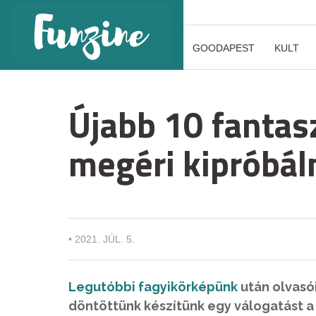
GOODAPEST
KULT
Újabb 10 fantasz
megéri kipróbál
•
2021. JÚL. 5.
Legutóbbi fagyikörképünk
után olvasói
döntöttünk készítünk egy válogatást a