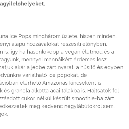
agyilelőhelyeket.
una Ice Pops mindhárom üzlete, hiszen minden,
vényi alapú hozzávalókat részesíti előnyben.
en is, így ha hasonlóképp a vegán életmód és a
i vagyunk, mennyei mannáikért érdemes lesz
atjuk akár a jégbe zárt nyarat, a hűsítő és egyben
edvünkre variálható ice popokat, de
iációban elérhető Amazonas kincseként is
 granola alkotta acai tálakba is. Hajtsatok fel
zzáadott cukor nélkül készült smoothie-ba zárt
feledkezzetek meg kedvenc négylábútokról sem,
gok.