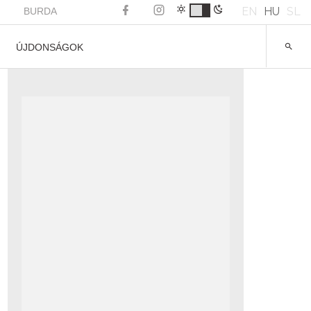
EN
HU
SL
BURDA
ÚJDONSÁGOK