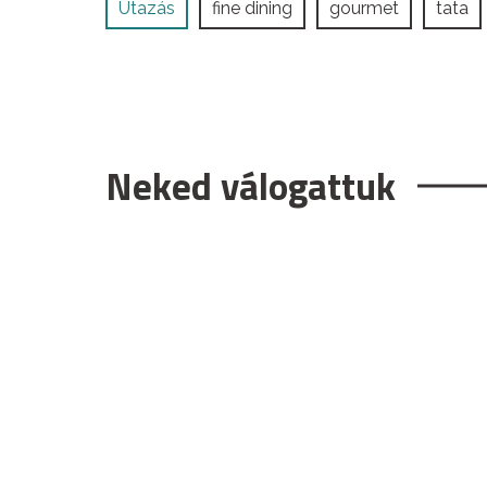
Utazás
fine dining
gourmet
tata
Neked válogattuk