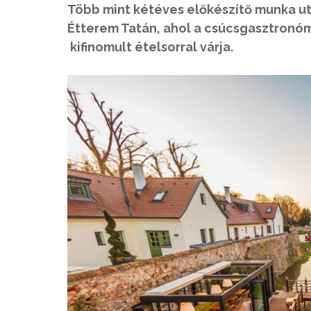
Több mint kétéves előkészítő munka u
Étterem Tatán, ahol a csúcsgasztronómi
kifinomult ételsorral várja.