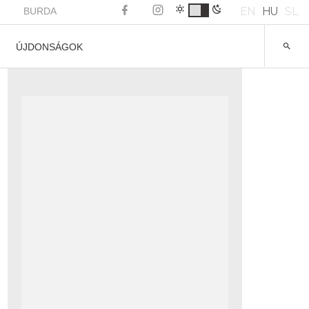
EN
HU
SL
BURDA
ÚJDONSÁGOK