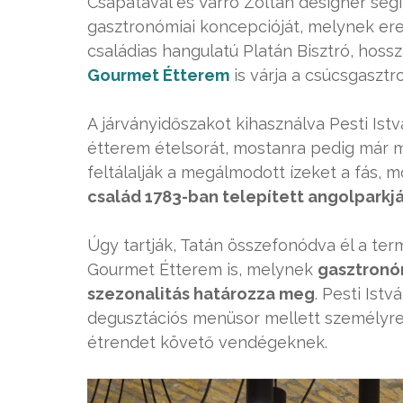
Csapatával és Varró Zoltán designer segí
gasztronómiai koncepcióját, melynek e
családias hangulatú Platán Bisztró, hoss
Gourmet Étterem
is várja a csúcsgasztr
A járványidőszakot kihasználva Pesti Istv
étterem ételsorát, mostanra pedig már 
feltálalják a megálmodott ízeket a fás, 
család 1783-ban telepített angolparkj
Úgy tartják, Tatán összefonódva él a term
Gourmet Étterem is, melynek
gasztronó
szezonalitás határozza meg
. Pesti Ist
degusztációs menüsor mellett személyre s
étrendet követő vendégeknek.