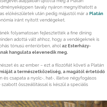
tségével alapjaiban újította meg a Platán
redményeképpen tavaly nyáron megnyithatott a
zas előkészületek után pedig májustól már a
Platán
onómia iránt nyitott vendégeket.
ánék folyamatosan fejlesztették a fine dining
minden adottá vált ahhoz, hogy a vendégeknek is
mohás tónusú enteriőrben, ahol
az Esterházy-
ának hangulata elevenedik meg.
észet és az ember – ezt a filozófiát követi a Platán
miáját a természetközeliség, a magától értetődő
ván és csapata a nyolc-, hat-, illetve négyfogásos
zabott összeállítással is készül a speciális