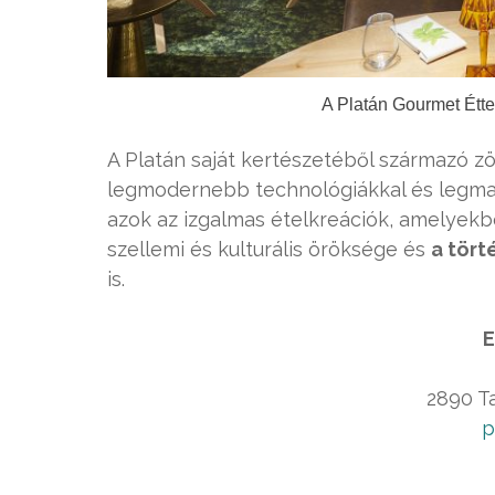
A Platán Gourmet Étte
A Platán saját kertészetéből származó z
legmodernebb technológiákkal és legm
azok az izgalmas ételkreációk, amelyekb
szellemi és kulturális öröksége és
a tör
is.
E
2890 Ta
p