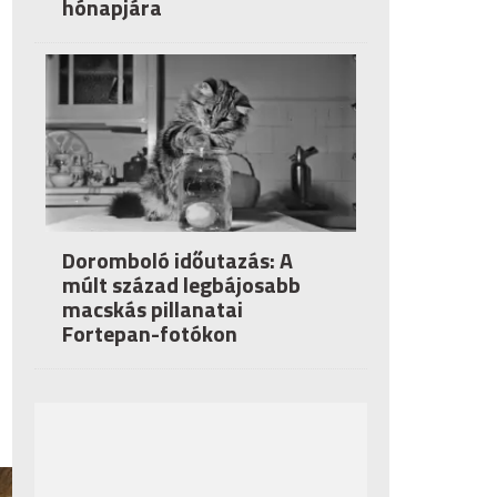
hónapjára
Doromboló időutazás: A
múlt század legbájosabb
macskás pillanatai
Fortepan-fotókon