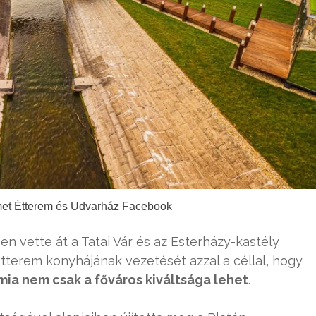
met Étterem és Udvarház Facebook
ben vette át a Tatai Vár és az Esterházy-kastély
étterem konyhájának vezetését azzal a céllal, hogy
ia nem csak a főváros kiváltsága lehet
.