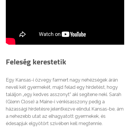
Feleség kerestetik
Egy Kansas-i özvegy farmert nagy nehézségek árán
neveli két gyermekét, majd felad egy hirdetést, hogy
találjon „egy kedves asszonyt” aki segítene neki. Sarah
(Glenn Close) a Maine-i vénkisasszony pedig a
házassági hirdetésre jelentkezve elindul Kansas-be, ám
a nehezebb utat az elhagyatott gyermekek, és
édesapjuk elgyötört szívében kell megtennie.