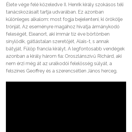
Élete vége felé közeledve II. Henrik király szokásos téli
tanácskozásait tartja udvarában. Ez azonban
különleges alkalom: most fogja bejelenteni, ki örökölje
trónját. Az eseményre magához hívatja ármánykodó
feleségét, Eleanort, aki immár tíz éve börtönben
sínylődik, gátlástalan szeretőjét, Alais-t, s annak
bátyját, Fülöp francia királyt. A legfontosabb vendégek
azonban a király három fia: Oroszlánszívű Richárd, aki
nem érzi még át az uralkodói felelősség súlyát, a
felszínes Geoffrey és a szerencsétlen János herceg.