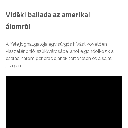
Vidéki ballada az amerikai
álomról
A Yale joghallgatója egy sürgős hívást követően
visszatér ohiói szülővárosába, ahol elgondolkozik a
család három generációjának történetén és a saját
jövőjén.