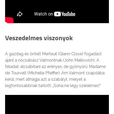
Veszedelmes viszonyok
A gazdag és öntelt Merteuil (Glenn Close) fogadást
ajánl a nőcsábász Valmontnak (John Malkovich). A
feladat: elcsábítani az erényes, de gyönyörű Madame
de Tourvelt (Michelle Pfeiffer). Ám Valmont csapdába
kerül, mert áthágja azt a szabályt, melyet a
legfontosabbnak tartott: „Soha ne légy szerelmes!”