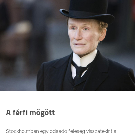
A férfi mögött
Stockholmban egy odaadó feleség visszatekint a