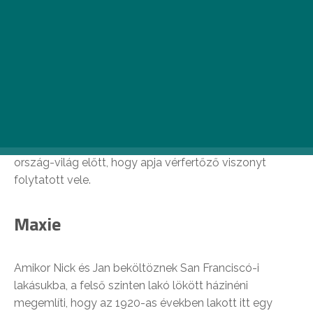
filmjeit.
Apa és leánya
Amelia látszólag semmiben sem különbözik tizenéves
társaitól. A lány lelkét azonban mély trauma emléke
nyomasztja: apja rettenetes bűnt követett el ellene. A
titok nyilvánosságra kerül: a tizenéves lány bevallja
ország-világ előtt, hogy apja vérfertőző viszonyt
folytatott vele.
Maxie
Amikor Nick és Jan beköltöznek San Franciscó-i
lakásukba, a felső szinten lakó lökött házinéni
megemlíti, hogy az 1920-as években lakott itt egy