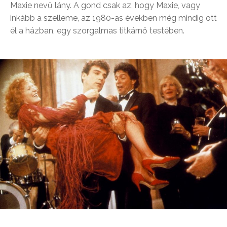
Maxie nevű lány. A gond csak az, hogy Maxie, vagy
inkább a szelleme, az 1980-as években még mindig ott
él a házban, egy szorgalmas titkárnő testében.