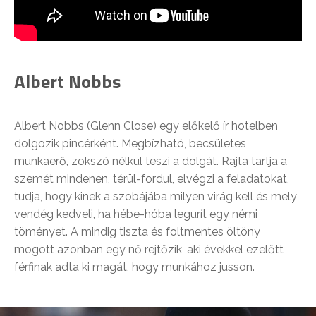
Albert Nobbs
Albert Nobbs (Glenn Close) egy előkelő ír hotelben
dolgozik pincérként. Megbízható, becsületes
munkaerő, zokszó nélkül teszi a dolgát. Rajta tartja a
szemét mindenen, térül-fordul, elvégzi a feladatokat,
tudja, hogy kinek a szobájába milyen virág kell és mely
vendég kedveli, ha hébe-hóba legurít egy némi
töményet. A mindig tiszta és foltmentes öltöny
mögött azonban egy nő rejtőzik, aki évekkel ezelőtt
férfinak adta ki magát, hogy munkához jusson.