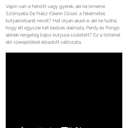
Vajon van-e felnőtt vagy gyerek, aki ne ismerné
Szörnyella De Frász (Glenn Close), a félelmetes
kutyabőrbarát nevét? Hát olyan akad-e, aki ne tudná,
hogy élt egyszer két kedves dalmata, Perdy és Pongó,
akinek rengeteg bájos kutyusa született? Ez a történet
élő szereplőkkel előadott változata.