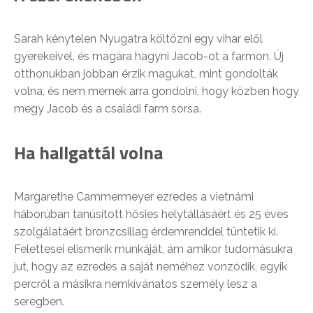
Sarah kénytelen Nyugatra költözni egy vihar elől
gyerekeivel, és magára hagyni Jacob-ot a farmon. Új
otthonukban jobban érzik magukat, mint gondolták
volna, és nem mernek arra gondolni, hogy közben hogy
megy Jacob és a családi farm sorsa.
Ha hallgattál volna
Margarethe Cammermeyer ezredes a vietnámi
háborúban tanúsított hősies helytállásáért és 25 éves
szolgálatáért bronzcsillag érdemrenddel tüntetik ki.
Felettesei elismerik munkáját, ám amikor tudomásukra
jut, hogy az ezredes a saját neméhez vonzódik, egyik
percről a másikra nemkívánatos személy lesz a
seregben.