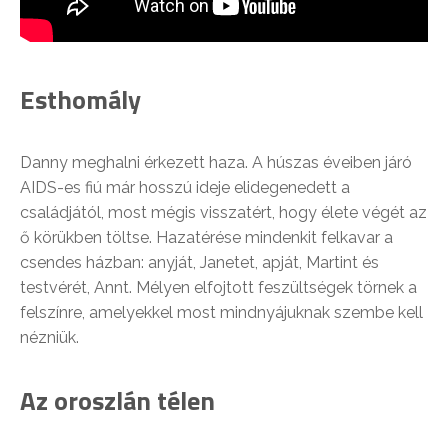
Esthomály
Danny meghalni érkezett haza. A húszas éveiben járó
AIDS-es fiú már hosszú ideje elidegenedett a
családjától, most mégis visszatért, hogy élete végét az
ő körükben töltse. Hazatérése mindenkit felkavar a
csendes házban: anyját, Janetet, apját, Martint és
testvérét, Annt. Mélyen elfojtott feszültségek törnek a
felszínre, amelyekkel most mindnyájuknak szembe kell
nézniük.
Az oroszlán télen