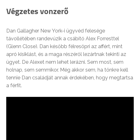
Végzetes vonzerő
Dan Gallagher New York-i ügyvéd felesége
távollétében randevúzik a csábító Alex Forresttel
(Glenn Close). Dan később félresöpri az affért, mint
apró kisiklást, és a maga részéről lezártnak tekinti az
ügyet. De Alexet nem lehet lerázni. Sem most, sem
holnap, sem semmikor. Még akkor sem, ha tönkre kell
tennie Dan családját annak érdekében, hogy megtartsa
a férfit.