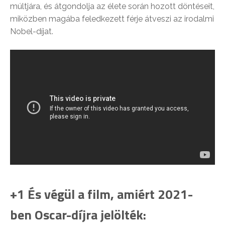
múltjára, és átgondolja az élete során hozott döntéseit,
miközben magába feledkezett férje átveszi az irodalmi
Nobel-díjat.
+1 És végül a film, amiért 2021-
ben Oscar-díjra jelölték: