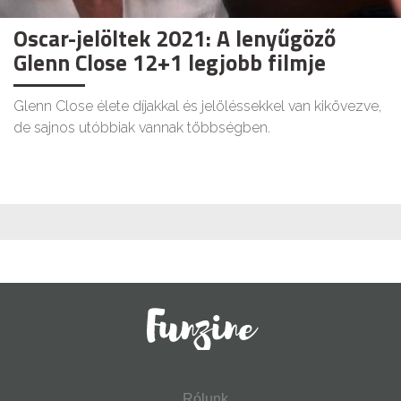
Oscar-jelöltek 2021: A lenyűgöző
Glenn Close 12+1 legjobb filmje
Glenn Close élete díjakkal és jelöléssekkel van kikövezve,
de sajnos utóbbiak vannak többségben.
Rólunk