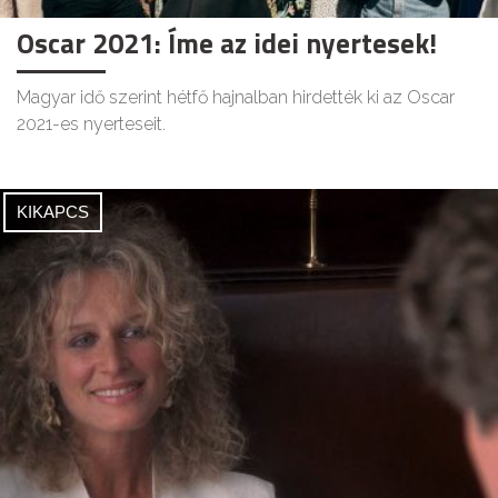
Oscar 2021: Íme az idei nyertesek!
Magyar idő szerint hétfő hajnalban hirdették ki az Oscar
2021-es nyerteseit.
KIKAPCS